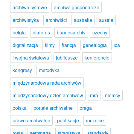
archiwa cyfrowe
archiwa gospodarcze
archiwistyka
archiwiści
australia
austria
belgia
białoruś
bundesarchiv
czechy
digitalizacja
filmy
francja
genealogia
ica
i wojna światowa
jubileusze
konferencje
kongresy
metodyka
międzynarodowa rada archiwów
międzynarodowy dzień archiwów
mra
niemcy
polska
portale archiwalne
praga
prawo archiwalne
publikacje
rocznice
rosja
seminaria
sfragistyka
standardy