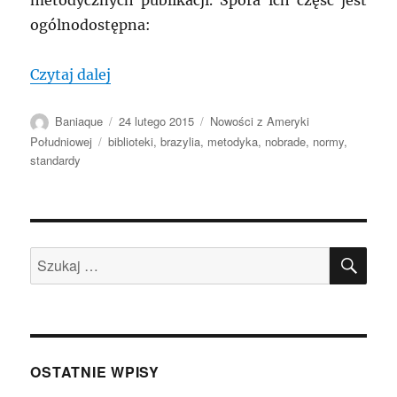
metodycznych publikacji. Spora ich część jest
ogólnodostępna:
„BRAZYLIA: Publikacje metodyczne Arqu
Czytaj dalej
Autor
Data
Kategorie
Baniaque
24 lutego 2015
Nowości z Ameryki
publikacji
Tagi
Południowej
biblioteki
,
brazylia
,
metodyka
,
nobrade
,
normy
,
standardy
SZU
Szukaj:
OSTATNIE WPISY