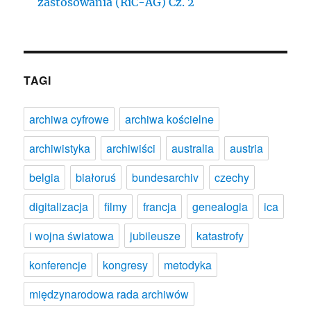
zastosowania (RiC-AG) Cz. 2
TAGI
archiwa cyfrowe
archiwa kościelne
archiwistyka
archiwiści
australia
austria
belgia
białoruś
bundesarchiv
czechy
digitalizacja
filmy
francja
genealogia
ica
i wojna światowa
jubileusze
katastrofy
konferencje
kongresy
metodyka
międzynarodowa rada archiwów