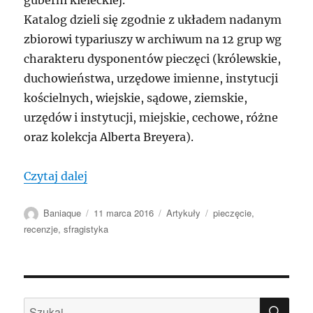
guberni kieleckiej.
Katalog dzieli się zgodnie z układem nadanym
zbiorowi typariuszy w archiwum na 12 grup wg
charakteru dysponentów pieczęci (królewskie,
duchowieństwa, urzędowe imienne, instytucji
kościelnych, wiejskie, sądowe, ziemskie,
urzędów i instytucji, miejskie, cechowe, różne
oraz kolekcja Alberta Breyera).
„SFRAGISTYKA: Zbiór tłoków i stempli p
Czytaj dalej
Autor
Data
Kategorie
Tagi
Baniaque
11 marca 2016
Artykuły
pieczęcie
,
publikacji
recenzje
,
sfragistyka
SZU
Szukaj: