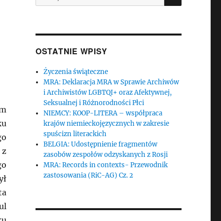
OSTATNIE WPISY
Życzenia świąteczne
MRA: Deklaracja MRA w Sprawie Archiwów
i Archiwistów LGBTQI+ oraz Afektywnej,
Seksualnej i Różnorodności Płci
um
NIEMCY: KOOP-LITERA – współpraca
ku
krajów niemieckojęzycznych w zakresie
spuścizn literackich
go
BELGIA: Udostępnienie fragmentów
 z
zasobów zespołów odzyskanych z Rosji
go
MRA: Records in contexts- Przewodnik
zastosowania (RiC-AG) Cz. 2
ył
ta
ul
ku