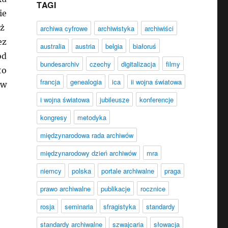
TAGI
ie
eż
archiwa cyfrowe
archiwistyka
archiwiści
ez
australia
austria
belgia
białoruś
od
bundesarchiv
czechy
digitalizacja
filmy
to
francja
genealogia
ica
ii wojna światowa
 w
i wojna światowa
jubileusze
konferencje
kongresy
metodyka
archiv”
międzynarodowa rada archiwów
międzynarodowy dzień archiwów
mra
niemcy
polska
portale archiwalne
praga
prawo archiwalne
publikacje
rocznice
rosja
seminaria
sfragistyka
standardy
standardy archiwalne
szwajcaria
słowacja