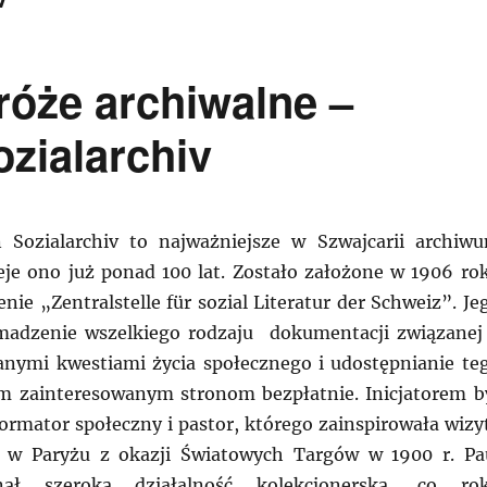
óże archiwalne –
zialarchiv
n Sozialarchiv to najważniejsze w Szwajcarii archiw
ieje ono już ponad 100 lat. Zostało założone w 1906 ro
nie „Zentralstelle für sozial Literatur der Schweiz”. Je
madzenie wszelkiego rodzaju dokumentacji związanej
nymi kwestiami życia społecznego i udostępnianie te
m zainteresowanym stronom bezpłatnie. Inicjatorem b
formator społeczny i pastor, którego zainspirowała wizy
 w Paryżu z okazji Światowych Targów w 1900 r. Pa
nął szeroką działalność kolekcjonerską, co ro