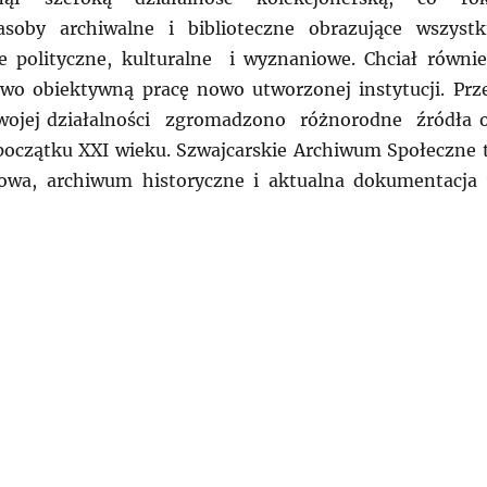
asoby archiwalne i biblioteczne obrazujące wszystk
e polityczne, kulturalne i wyznaniowe. Chciał równi
wo obiektywną pracę nowo utworzonej instytucji. Prz
swojej działalności zgromadzono różnorodne źródła 
początku XXI wieku. Szwajcarskie Archiwum Społeczne 
kowa, archiwum historyczne i aktualna dokumentacja
AJCARIA: Podróże archiwalne – Schweizerischen Sozial