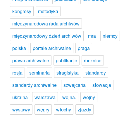
kongresy
metodyka
międzynarodowa rada archiwów
międzynarodowy dzień archiwów
mra
niemcy
polska
portale archiwalne
praga
prawo archiwalne
publikacje
rocznice
rosja
seminaria
sfragistyka
standardy
standardy archiwalne
szwajcaria
słowacja
ukraina
warszawa
wojna.
wojny
wystawy
węgry
włochy
zjazdy