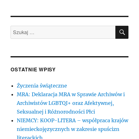
SZU
Szukaj:
OSTATNIE WPISY
Życzenia świąteczne
MRA: Deklaracja MRA w Sprawie Archiwów i
Archiwistów LGBTQI+ oraz Afektywnej,
Seksualnej i Różnorodności Płci
NIEMCY: KOOP-LITERA – współpraca krajów
niemieckojęzycznych w zakresie spuścizn
literackich