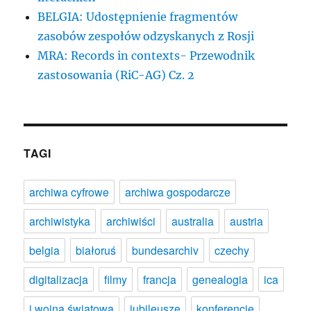
BELGIA: Udostępnienie fragmentów
zasobów zespołów odzyskanych z Rosji
MRA: Records in contexts- Przewodnik
zastosowania (RiC-AG) Cz. 2
TAGI
archiwa cyfrowe
archiwa gospodarcze
archiwistyka
archiwiści
australia
austria
belgia
białoruś
bundesarchiv
czechy
digitalizacja
filmy
francja
genealogia
ica
i wojna światowa
jubileusze
konferencje