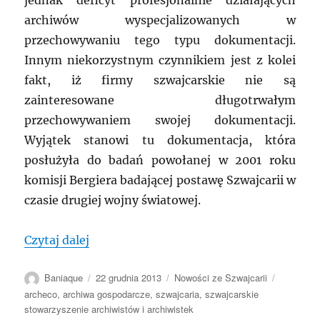
jednak deficyt profesjonalnie działających
archiwów wyspecjalizowanych w
przechowywaniu tego typu dokumentacji.
Innym niekorzystnym czynnikiem jest z kolei
fakt, iż firmy szwajcarskie nie są
zainteresowane długotrwałym
przechowywaniem swojej dokumentacji.
Wyjątek stanowi tu dokumentacja, która
posłużyła do badań powołanej w 2001 roku
komisji Bergiera badającej postawę Szwajcarii w
czasie drugiej wojny światowej.
„SZWAJCARIA: Archiwa gospodarcze w prz
Czytaj dalej
Autor
Data
Kategorie
Tagi
Baniaque
22 grudnia 2013
Nowości ze Szwajcarii
publikacji
archeco
,
archiwa gospodarcze
,
szwajcaria
,
szwajcarskie
stowarzyszenie archiwistów i archiwistek