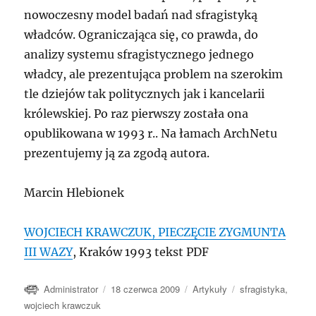
nowoczesny model badań nad sfragistyką
władców. Ograniczająca się, co prawda, do
analizy systemu sfragistycznego jednego
władcy, ale prezentująca problem na szerokim
tle dziejów tak politycznych jak i kancelarii
królewskiej. Po raz pierwszy została ona
opublikowana w 1993 r.. Na łamach ArchNetu
prezentujemy ją za zgodą autora.
Marcin Hlebionek
WOJCIECH KRAWCZUK, PIECZĘCIE ZYGMUNTA
III WAZY
, Kraków 1993 tekst PDF
Autor
Data
Kategorie
Tagi
Administrator
18 czerwca 2009
Artykuły
sfragistyka
,
publikacji
wojciech krawczuk