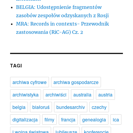
BELGIA: Udostępnienie fragmentów
zasobów zespołów odzyskanych z Rosji
MRA: Records in contexts- Przewodnik
zastosowania (RiC-AG) Cz. 2
TAGI
archiwa cyfrowe
archiwa gospodarcze
archiwistyka
archiwiści
australia
austria
belgia
białoruś
bundesarchiv
czechy
digitalizacja
filmy
francja
genealogia
ica
i wojna światowa
jubileusze
konferencje