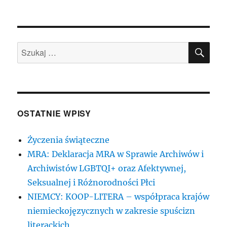
SZU
Szukaj:
OSTATNIE WPISY
Życzenia świąteczne
MRA: Deklaracja MRA w Sprawie Archiwów i
Archiwistów LGBTQI+ oraz Afektywnej,
Seksualnej i Różnorodności Płci
NIEMCY: KOOP-LITERA – współpraca krajów
niemieckojęzycznych w zakresie spuścizn
literackich