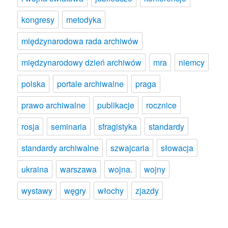
kongresy
metodyka
międzynarodowa rada archiwów
międzynarodowy dzień archiwów
mra
niemcy
polska
portale archiwalne
praga
prawo archiwalne
publikacje
rocznice
rosja
seminaria
sfragistyka
standardy
standardy archiwalne
szwajcaria
słowacja
ukraina
warszawa
wojna.
wojny
wystawy
węgry
włochy
zjazdy