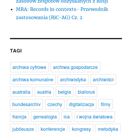
zasobów zespołów odzyskanych z Rosji
MRA: Records in contexts- Przewodnik
zastosowania (RiC-AG) Cz. 2
TAGI
archiwa cyfrowe
archiwa gospodarcze
archiwa komunalne
archiwistyka
archiwiści
australia
austria
belgia
białoruś
bundesarchiv
czechy
digitalizacja
filmy
francja
genealogia
ica
i wojna światowa
jubileusze
konferencje
kongresy
metodyka