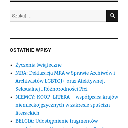
SZU
Szukaj:
OSTATNIE WPISY
Życzenia świąteczne
MRA: Deklaracja MRA w Sprawie Archiwów i
Archiwistów LGBTQI+ oraz Afektywnej,
Seksualnej i Różnorodności Płci
NIEMCY: KOOP-LITERA – współpraca krajów
niemieckojęzycznych w zakresie spuścizn
literackich
BELGIA: Udostępnienie fragmentów