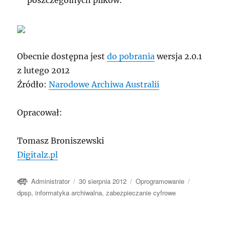
poszczególnych plików.
Obecnie dostępna jest
do pobrania
wersja 2.0.1
z lutego 2012
Źródło:
Narodowe Archiwa Australii
Opracował:
Tomasz Broniszewski
Digitalz.pl
Autor
Data
Kategorie
Tagi
Administrator
30 sierpnia 2012
Oprogramowanie
publikacji
dpsp
,
informatyka archiwalna
,
zabezpieczanie cyfrowe