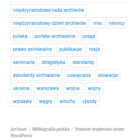
międzynarodowa rada archiwów
międzynarodowy dzień archiwów
mra
niemcy
polska
portale archiwalne
praga
prawo archiwalne
publikacje
rosja
seminaria
sfragistyka
standardy
standardy archiwalne
szwajcaria
słowacja
ukraina
warszawa
wojna.
wojny
wystawy
węgry
włochy
zjazdy
Archnet
Bibliografia polska
Dumnie wspierane przez
WordPress