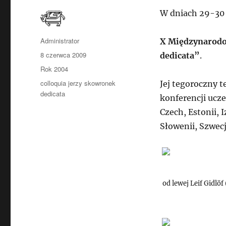
W dniach 29-30 
Autor
Administrator
X Międzynarodow
Data
8 czerwca 2009
dedicata”
.
publikacji
Kategorie
Rok 2004
Tagi
colloquia jerzy skowronek
Jej tegoroczny t
dedicata
konferencji ucze
Czech, Estonii, I
Słowenii, Szwecj
od lewej Leif Gidlö