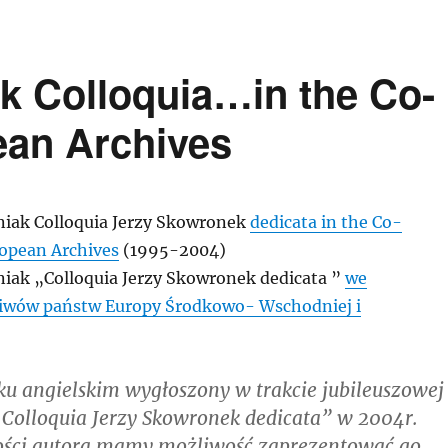
k Colloquia…in the Co-
ean Archives
iak Colloquia Jerzy Skowronek
dedicata in the Co-
ropean Archives
(1995-2004)
iak „Colloquia Jerzy Skowronek dedicata ”
we
hiwów państw Europy Środkowo- Wschodniej i
ku angielskim wygłoszony w trakcie jubileuszowej
„Colloquia Jerzy Skowronek dedicata” w 2004r.
ości autora mamy możliwość zaprezentować go