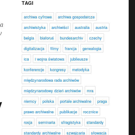
TAGI
archiwa cyfrowe
archiwa gospodarcze
ra
archiwistyka
archiwiści
australia
austria
w
belgia
białoruś
bundesarchiv
czechy
digitalizacja
filmy
francja
genealogia
ica
i wojna światowa
jubileusze
konferencje
kongresy
metodyka
międzynarodowa rada archiwów
międzynarodowy dzień archiwów
mra
y
niemcy
polska
portale archiwalne
praga
prawo archiwalne
publikacje
rocznice
rosja
seminaria
sfragistyka
standardy
standardy archiwalne
szwajcaria
słowacja