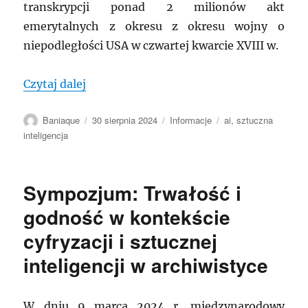
transkrypcji ponad 2 milionów akt
emerytalnych z okresu z okresu wojny o
niepodległości USA w czwartej kwarcie XVIII w.
„MRA: Sztuczna inteligencja i archiwa.
Czytaj dalej
Autor
Data
Kategorie
Tagi
Baniaque
30 sierpnia 2024
Informacje
ai
,
sztuczna
publikacji
inteligencja
Sympozjum: Trwałość i
godność w kontekście
cyfryzacji i sztucznej
inteligencji w archiwistyce
W dniu 9 marca 2024 r. międzynarodowy