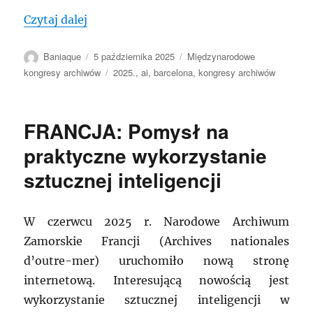
„MRA: Międzynarodowy Kongres Archiwó
Czytaj dalej
Autor
Data
Kategorie
Baniaque
5 października 2025
Międzynarodowe
publikacji
Tagi
kongresy archiwów
2025.
,
ai
,
barcelona
,
kongresy archiwów
FRANCJA: Pomysł na
praktyczne wykorzystanie
sztucznej inteligencji
W czerwcu 2025 r. Narodowe Archiwum
Zamorskie Francji (Archives nationales
d’outre-mer) uruchomiło nową stronę
internetową. Interesującą nowością jest
wykorzystanie sztucznej inteligencji w