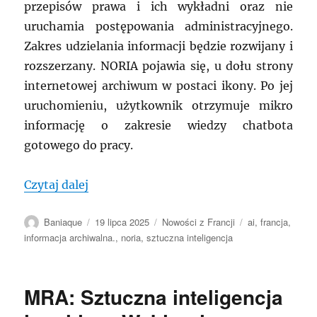
przepisów prawa i ich wykładni oraz nie
uruchamia postępowania administracyjnego.
Zakres udzielania informacji będzie rozwijany i
rozszerzany. NORIA pojawia się, u dołu strony
internetowej archiwum w postaci ikony. Po jej
uruchomieniu, użytkownik otrzymuje mikro
informację o zakresie wiedzy chatbota
gotowego do pracy.
„FRANCJA: Pomysł na praktyczne wykorzy
Czytaj dalej
Autor
Data
Kategorie
Tagi
Baniaque
19 lipca 2025
Nowości z Francji
ai
,
francja
,
publikacji
informacja archiwalna.
,
noria
,
sztuczna inteligencja
MRA: Sztuczna inteligencja