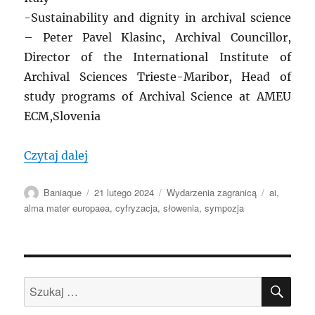
-Sustainability and dignity in archival science
– Peter Pavel Klasinc, Archival Councillor,
Director of the International Institute of
Archival Sciences Trieste-Maribor, Head of
study programs of Archival Science at AMEU
ECM,Slovenia
„Sympozjum: Trwałość i godność w kontekś
Czytaj dalej
Autor
Data
Kategorie
Tagi
Baniaque
21 lutego 2024
Wydarzenia zagranicą
ai
,
publikacji
alma mater europaea
,
cyfryzacja
,
słowenia
,
sympozja
SZU
Szukaj: