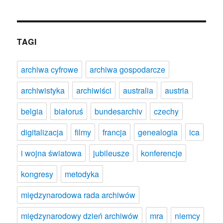
TAGI
archiwa cyfrowe
archiwa gospodarcze
archiwistyka
archiwiści
australia
austria
belgia
białoruś
bundesarchiv
czechy
digitalizacja
filmy
francja
genealogia
ica
i wojna światowa
jubileusze
konferencje
kongresy
metodyka
międzynarodowa rada archiwów
międzynarodowy dzień archiwów
mra
niemcy