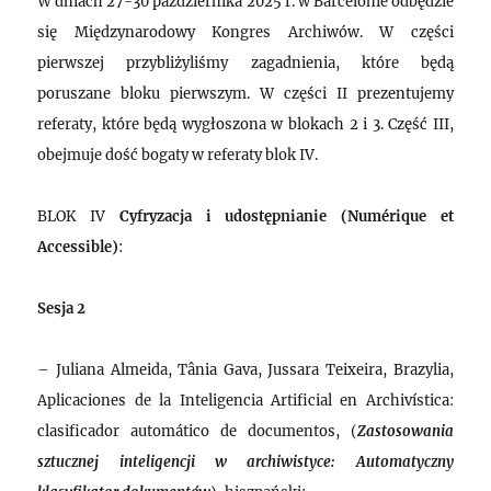
W dniach 27-30 października 2025 r. w Barcelonie odbędzie
się Międzynarodowy Kongres Archiwów. W części
pierwszej przybliżyliśmy zagadnienia, które będą
poruszane bloku pierwszym. W części II prezentujemy
referaty, które będą wygłoszona w blokach 2 i 3. Część III,
obejmuje dość bogaty w referaty blok IV.
BLOK IV
Cyfryzacja i udostępnianie (Numérique et
Accessible)
:
Sesja 2
– Juliana Almeida, Tânia Gava, Jussara Teixeira, Brazylia,
Aplicaciones de la Inteligencia Artificial en Archivística:
clasificador automático de documentos, (
Zastosowania
sztucznej inteligencji w archiwistyce: Automatyczny