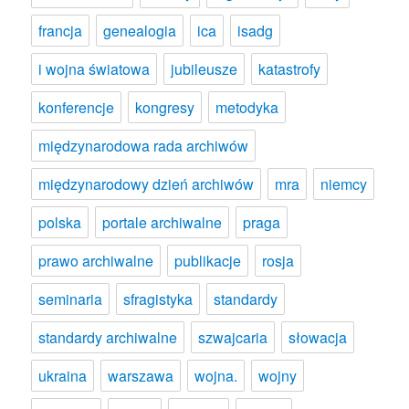
francja
genealogia
ica
isadg
i wojna światowa
jubileusze
katastrofy
konferencje
kongresy
metodyka
międzynarodowa rada archiwów
międzynarodowy dzień archiwów
mra
niemcy
polska
portale archiwalne
praga
prawo archiwalne
publikacje
rosja
seminaria
sfragistyka
standardy
standardy archiwalne
szwajcaria
słowacja
ukraina
warszawa
wojna.
wojny