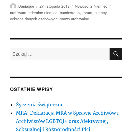
Autor
Data
Kategorie
Tagi
Baniaque
27 listopada 2013
Nowości z Niemiec
publikacji
archiwum federalne niemiec
,
bundesrchiv
,
forum
,
niemcy
,
ochrona danych osobowych
,
prawo archiwalne
SZU
Szukaj:
OSTATNIE WPISY
Życzenia świąteczne
MRA: Deklaracja MRA w Sprawie Archiwów i
Archiwistów LGBTQI+ oraz Afektywnej,
Seksualnej i Różnorodności Płci