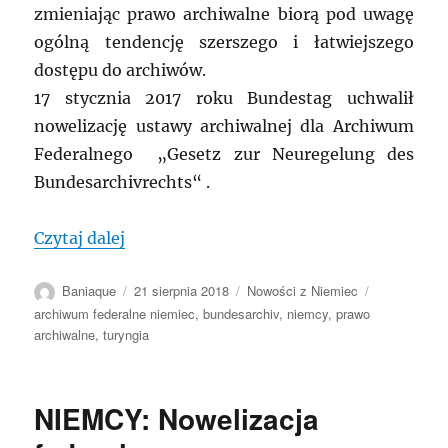
zmieniając prawo archiwalne biorą pod uwagę
ogólną tendencję szerszego i łatwiejszego
dostępu do archiwów.
17 stycznia 2017 roku Bundestag uchwalił
nowelizację ustawy archiwalnej dla Archiwum
Federalnego „Gesetz zur Neuregelung des
Bundesarchivrechts“ .
„NIEMCY: Turyngia – nowe prawo archiw
Czytaj dalej
Autor
Data
Kategorie
Tagi
Baniaque
21 sierpnia 2018
Nowości z Niemiec
publikacji
archiwum federalne niemiec
,
bundesarchiv
,
niemcy
,
prawo
archiwalne
,
turyngia
NIEMCY: Nowelizacja