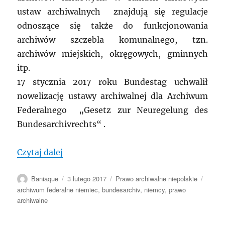
ustaw archiwalnych znajdują się regulacje
odnoszące się także do funkcjonowania
archiwów szczebla komunalnego, tzn.
archiwów miejskich, okręgowych, gminnych
itp.
17 stycznia 2017 roku Bundestag uchwalił
nowelizację ustawy archiwalnej dla Archiwum
Federalnego „Gesetz zur Neuregelung des
Bundesarchivrechts“ .
„NIEMCY: Nowelizacja federalnego praw
Czytaj dalej
Autor
Data
Kategorie
Tagi
Baniaque
3 lutego 2017
Prawo archiwalne niepolskie
publikacji
archiwum federalne niemiec
,
bundesarchiv
,
niemcy
,
prawo
archiwalne