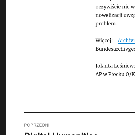
oczywiście nie w
nowelizacji uwz
problem.
Więcej:
Archi
Bundesarchivge
Jolanta Leśniew
AP w Płocku O/
Nawigacja
POPRZEDNI
wpisu
Poprzedni