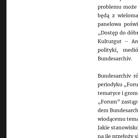
problemu może o
będą z wieloma
panelowa pośw
„Dostęp do dóbr
Kulturgut – Ar
polityki, med
Bundesarchiv.
Bundesarchiv r
periodyku „Foru
tematyce i grom
„Forum” zastąpi
dem Bundesarch
wiodącemu tema
Jakie stanowisko
na ile przełoży 