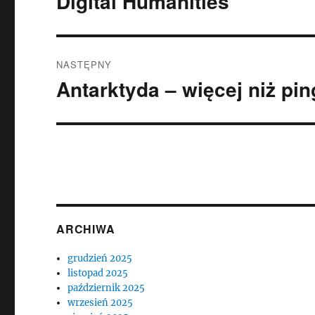
Digital Humanities
wpis:
NASTĘPNY
Antarktyda – więcej niż pin
Następny
wpis:
ARCHIWA
grudzień 2025
listopad 2025
październik 2025
wrzesień 2025