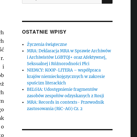
OSTATNIE WPISY
ch
ch
Życzenia świąteczne
ść
MRA: Deklaracja MRA w Sprawie Archiwów
i Archiwistów LGBTQI+ oraz Afektywnej,
r.
Seksualnej i Różnorodności Płci
 i
NIEMCY: KOOP-LITERA – współpraca
ób
krajów niemieckojęzycznych w zakresie
spuścizn literackich
eż
BELGIA: Udostępnienie fragmentów
ch
zasobów zespołów odzyskanych z Rosji
ym
MRA: Records in contexts- Przewodnik
zastosowania (RiC-AG) Cz. 2
go
ak
 o
to