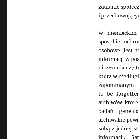
zaufanie społec
i przechowując
W niemieckim ś
sposobie ochr
osobowe. Jest 
informacji w pos
niszczenia czy 
która w niedług
zapomnianym – R
to be forgotten
archiwów, które
badań genealo
archiwalne powi
sobą z jednej s
informacji. S