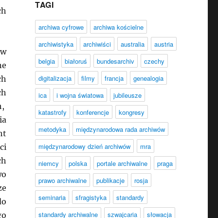
TAGI
ch
archiwa cyfrowe
archiwa kościelne
archiwistyka
archiwiści
australia
austria
 w
belgia
białoruś
bundesarchiv
czechy
ne
digitalizacja
filmy
francja
genealogia
ch
ch
ica
i wojna światowa
jubileusze
h,
katastrofy
konferencje
kongresy
ia
metodyka
międzynarodowa rada archiwów
ht
międzynarodowy dzień archiwów
mra
ci
ch
niemcy
polska
portale archiwalne
praga
wo
prawo archiwalne
publikacje
rosja
ze
seminaria
sfragistyka
standardy
do
standardy archiwalne
szwajcaria
słowacja
go