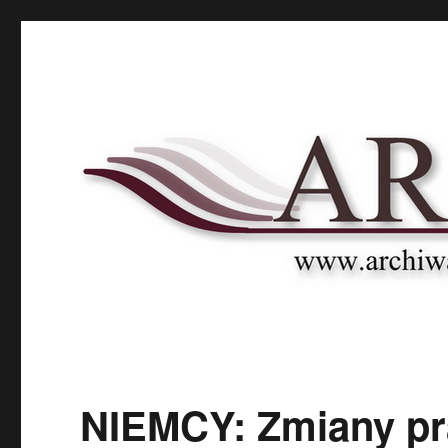
Archnet
Naukowy Portal Archiwalny
NIEMCY: Zmiany pr