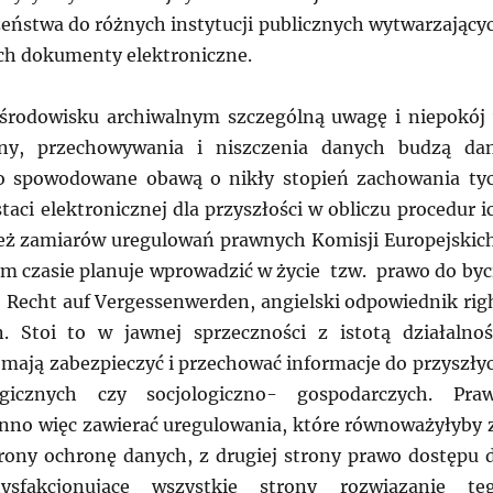
zeństwa do różnych instytucji publicznych wytwarzający
ych dokumenty elektroniczne.
rodowisku archiwalnym szczególną uwagę i niepokój
ony, przechowywania i niszczenia danych budzą da
to spowodowane obawą o nikły stopień zachowania ty
taci elektronicznej dla przyszłości w obliczu procedur i
też zamiarów uregulowań prawnych Komisji Europejskic
im czasie planuje wprowadzić w życie tzw. prawo do byc
echt auf Vergessenwerden, angielski odpowiednik rig
. Stoi to w jawnej sprzeczności z istotą działalnoś
 mają zabezpieczyć i przechować informacje do przyszły
gicznych czy socjologiczno- gospodarczych. Pra
nno więc zawierać uregulowania, które równoważyłyby 
trony ochronę danych, z drugiej strony prawo dostępu 
atysfakcjonujące wszystkie strony rozwiązanie te