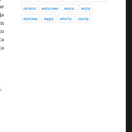
ne
ukraina
warszawa
wojna.
wojny
ja
wystawy
węgry
włochy
zjazdy
em
zu
ta
ta
j
.