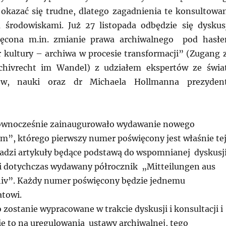
kazać się trudne, dlatego zagadnienia te konsultowa
 środowiskami. Już 27 listopada odbędzie się dyskus
ięcona m.in. zmianie prawa archiwalnego pod hasł
 kultury – archiwa w procesie transformacji” (Zugang 
chivrecht im Wandel) z udziałem ekspertów ze świa
iów, nauki oraz dr Michaela Hollmanna prezyden
ównocześnie zainaugurowało wydawanie nowego
m”, którego pierwszy numer poświęcony jest właśnie te
adzi artykuły będące podstawą do wspomnianej dyskusji
 dotychczas wydawany półrocznik „Mitteilungen aus
iv”. Każdy numer poświęcony będzie jednemu
towi.
 zostanie wypracowane w trakcie dyskusji i konsultacji i
się to na uregulowania ustawy archiwalnej, tego