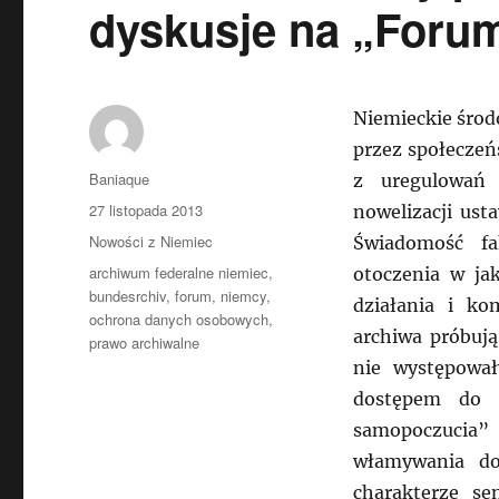
dyskusje na „Foru
Niemieckie środ
przez społeczeń
Autor
Baniaque
z uregulowań 
Data
27 listopada 2013
nowelizacji ust
publikacji
Kategorie
Nowości z Niemiec
Świadomość fa
Tagi
archiwum federalne niemiec
,
otoczenia w ja
bundesrchiv
,
forum
,
niemcy
,
działania i ko
ochrona danych osobowych
,
archiwa próbują
prawo archiwalne
nie występował
dostępem do 
samopoczucia”
włamywania do
charakterze s