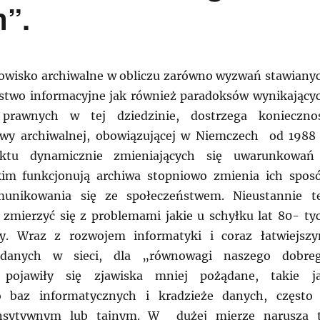
m”.
owisko archiwalne w obliczu zarówno wyzwań stawiany
stwo informacyjne jak również paradoksów wynikający
prawnych w tej dziedzinie, dostrzega konieczno
awy archiwalnej, obowiązującej w Niemczech od 1988 
ktu dynamicznie zmieniających się uwarunkowań
kim funkcjonują archiwa stopniowo zmienia ich spos
munikowania się ze społeczeństwem. Nieustannie t
 zmierzyć się z problemami jakie u schyłku lat 80- ty
y. Wraz z rozwojem informatyki i coraz łatwiejsz
danych w sieci, dla „równowagi naszego dobre
 pojawiły się zjawiska mniej pożądane, takie j
 baz informatycznych i kradzieże danych, często
ensytywnym lub tajnym. W dużej mierze narusza 