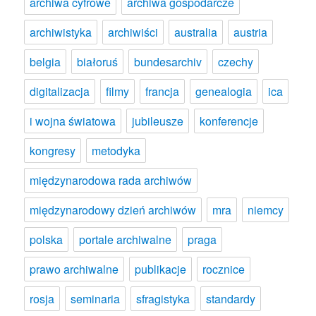
archiwa cyfrowe
archiwa gospodarcze
archiwistyka
archiwiści
australia
austria
belgia
białoruś
bundesarchiv
czechy
digitalizacja
filmy
francja
genealogia
ica
i wojna światowa
jubileusze
konferencje
kongresy
metodyka
międzynarodowa rada archiwów
międzynarodowy dzień archiwów
mra
niemcy
polska
portale archiwalne
praga
prawo archiwalne
publikacje
rocznice
rosja
seminaria
sfragistyka
standardy