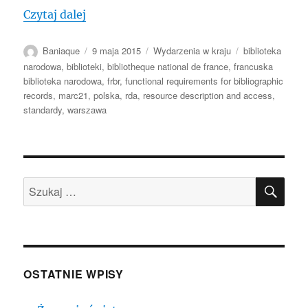
„POLSKA: Deskryptory Biblioteki Narodo
Czytaj dalej
Autor
Data
Kategorie
Tagi
Baniaque
9 maja 2015
Wydarzenia w kraju
biblioteka
publikacji
narodowa
,
biblioteki
,
bibliotheque national de france
,
francuska
biblioteka narodowa
,
frbr
,
functional requirements for bibliographic
records
,
marc21
,
polska
,
rda
,
resource description and access
,
standardy
,
warszawa
SZU
Szukaj:
OSTATNIE WPISY