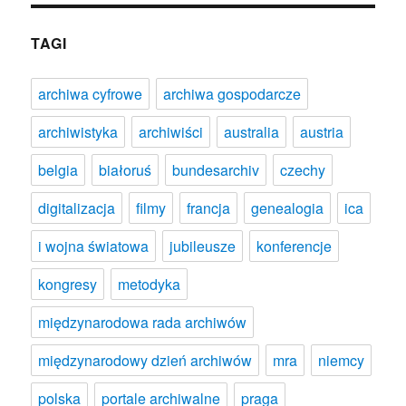
TAGI
archiwa cyfrowe
archiwa gospodarcze
archiwistyka
archiwiści
australia
austria
belgia
białoruś
bundesarchiv
czechy
digitalizacja
filmy
francja
genealogia
ica
i wojna światowa
jubileusze
konferencje
kongresy
metodyka
międzynarodowa rada archiwów
międzynarodowy dzień archiwów
mra
niemcy
polska
portale archiwalne
praga