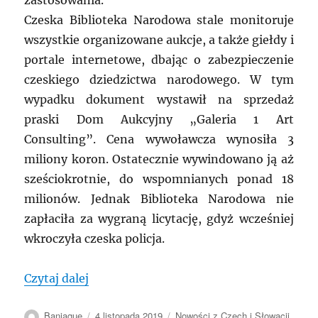
zastosowania.
Czeska Biblioteka Narodowa stale monitoruje
wszystkie organizowane aukcje, a także giełdy i
portale internetowe, dbając o zabezpieczenie
czeskiego dziedzictwa narodowego. W tym
wypadku dokument wystawił na sprzedaż
praski Dom Aukcyjny „Galeria 1 Art
Consulting”. Cena wywoławcza wynosiła 3
miliony koron. Ostatecznie wywindowano ją aż
sześciokrotnie, do wspomnianych ponad 18
milionów. Jednak Biblioteka Narodowa nie
zapłaciła za wygraną licytację, gdyż wcześniej
wkroczyła czeska policja.
„CZECHY: Policja zatrzymała dokument n
Czytaj dalej
Autor
Data
Kategorie
Baniaque
4 listopada 2019
Nowości z Czech i Słowacji