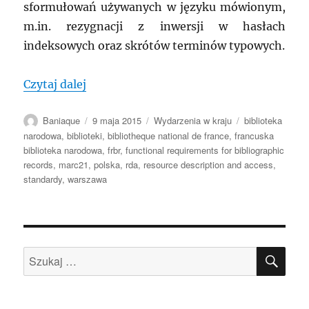
sformułowań używanych w języku mówionym,
m.in. rezygnacji z inwersji w hasłach
indeksowych oraz skrótów terminów typowych.
„POLSKA: Deskryptory Biblioteki Narodo
Czytaj dalej
Autor
Data
Kategorie
Tagi
Baniaque
9 maja 2015
Wydarzenia w kraju
biblioteka
publikacji
narodowa
,
biblioteki
,
bibliotheque national de france
,
francuska
biblioteka narodowa
,
frbr
,
functional requirements for bibliographic
records
,
marc21
,
polska
,
rda
,
resource description and access
,
standardy
,
warszawa
SZU
Szukaj: