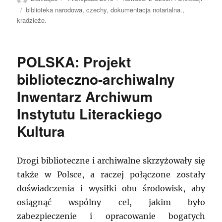
publikacji
Tagi
biblioteka narodowa
,
czechy
,
dokumentacja notarialna.
,
kradzieże.
POLSKA: Projekt
biblioteczno-archiwalny
Inwentarz Archiwum
Instytutu Literackiego
Kultura
Drogi biblioteczne i archiwalne skrzyżowały się
także w Polsce, a raczej połączone zostały
doświadczenia i wysiłki obu środowisk, aby
osiągnąć wspólny cel, jakim było
zabezpieczenie i opracowanie bogatych