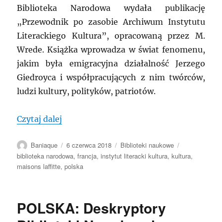
Biblioteka Narodowa wydała publikację
„Przewodnik po zasobie Archiwum Instytutu
Literackiego Kultura”, opracowaną przez M.
Wrede. Książka wprowadza w świat fenomenu,
jakim była emigracyjna działalność Jerzego
Giedroyca i współpracujących z nim twórców,
ludzi kultury, polityków, patriotów.
„POLSKA: Projekt biblioteczno-archiwal
Czytaj dalej
Autor
Data
Kategorie
Tagi
Baniaque
6 czerwca 2018
Biblioteki naukowe
publikacji
biblioteka narodowa
,
francja
,
instytut literacki kultura
,
kultura
,
maisons laffitte
,
polska
POLSKA: Deskryptory