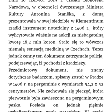
Dnia 10 czerwca 2019 r. czeska Biblioteka
Narodowa, w obecności ówczesnego Ministra
Kultury Antonína Staněka, z dumą
prezentowała w swej siedzibie w Klementinum
rzadki instrument notarialny z 1406 r., który
wylicytowała właśnie na aukcji za niebagatelną
kwotę 18,2 mln koron. Stało się to wówczas
niemałą sensacją medialną w Czechach. Teraz
jednak cenny ten dokument zatrzymała policja,
podejrzewając, iż pochodzi z kradzieży.
Przedmiotowy dokument, nie znany
dotychczas badaczom, spisany został w Pradze
w 1406 r. na pergaminie o wymiarach 54,2 x 52
centymetrów. Nie zachowała się pieczęć, która
pierwotnie była zawieszona na pergaminowym
pasku. Posiada on jednak pięknie