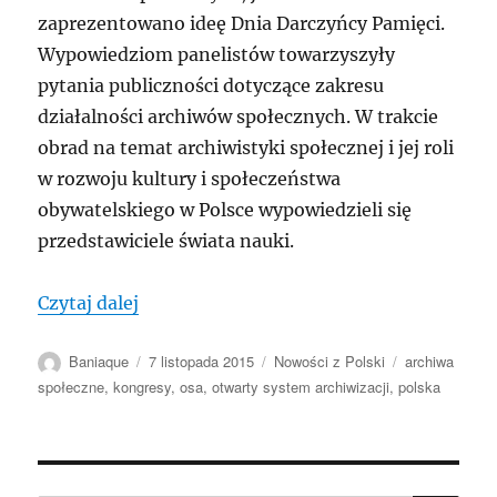
zaprezentowano ideę Dnia Darczyńcy Pamięci.
Wypowiedziom panelistów towarzyszyły
pytania publiczności dotyczące zakresu
działalności archiwów społecznych. W trakcie
obrad na temat archiwistyki społecznej i jej roli
w rozwoju kultury i społeczeństwa
obywatelskiego w Polsce wypowiedzieli się
przedstawiciele świata nauki.
„POLSKA: I Kongres Archiwów Społeczn
Czytaj dalej
Autor
Data
Kategorie
Tagi
Baniaque
7 listopada 2015
Nowości z Polski
archiwa
publikacji
społeczne
,
kongresy
,
osa
,
otwarty system archiwizacji
,
polska