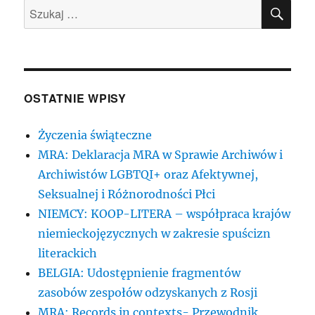
SZU
Szukaj:
OSTATNIE WPISY
Życzenia świąteczne
MRA: Deklaracja MRA w Sprawie Archiwów i
Archiwistów LGBTQI+ oraz Afektywnej,
Seksualnej i Różnorodności Płci
NIEMCY: KOOP-LITERA – współpraca krajów
niemieckojęzycznych w zakresie spuścizn
literackich
BELGIA: Udostępnienie fragmentów
zasobów zespołów odzyskanych z Rosji
MRA: Records in contexts- Przewodnik