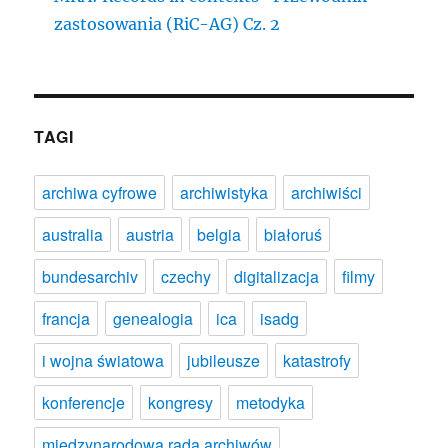
zastosowania (RiC-AG) Cz. 2
TAGI
archiwa cyfrowe
archiwistyka
archiwiści
australia
austria
belgia
białoruś
bundesarchiv
czechy
digitalizacja
filmy
francja
genealogia
ica
isadg
i wojna światowa
jubileusze
katastrofy
konferencje
kongresy
metodyka
międzynarodowa rada archiwów