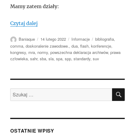
Mamy zatem działy:
„MRA: Udostępnienie Centrum Zasobów
Czytaj dalej
Autor
Data
Kategorie
Tagi
Baniaque
14 lutego 2022
Informacje
bibliografia
,
publikacji
comma
,
doskonalenie zawodowe.
,
dua
,
flash
,
konferencje
,
kongresy
,
mra
,
normy
,
powszechna deklaracja archiwów
,
prawa
człowieka
,
sahr
,
sba
,
sla
,
spa
,
spp
,
standardy
,
suv
SZU
Szukaj:
OSTATNIE WPISY