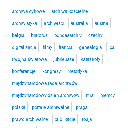
archiwa cyfrowe
archiwa kościelne
archiwistyka
archiwiści
australia
austria
belgia
białoruś
bundesarchiv
czechy
digitalizacja
filmy
francja
genealogia
ica
i wojna światowa
jubileusze
katastrofy
konferencje
kongresy
metodyka
międzynarodowa rada archiwów
międzynarodowy dzień archiwów
mra
niemcy
polska
portale archiwalne
praga
prawo archiwalne
publikacje
rosja