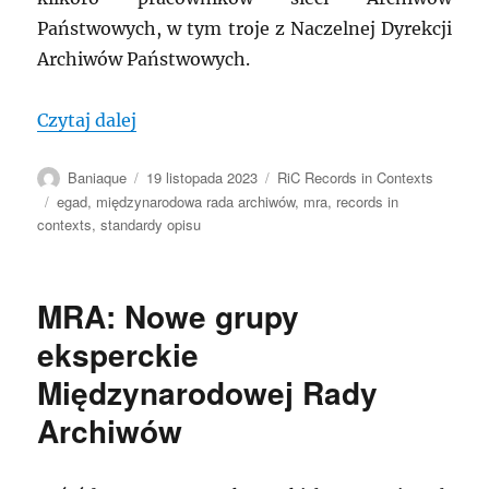
Państwowych, w tym troje z Naczelnej Dyrekcji
Archiwów Państwowych.
„FRANCJA: Paryż, Records in Contexts 1.
Czytaj dalej
Autor
Data
Kategorie
Baniaque
19 listopada 2023
RiC Records in Contexts
publikacji
Tagi
egad
,
międzynarodowa rada archiwów
,
mra
,
records in
contexts
,
standardy opisu
MRA: Nowe grupy
eksperckie
Międzynarodowej Rady
Archiwów