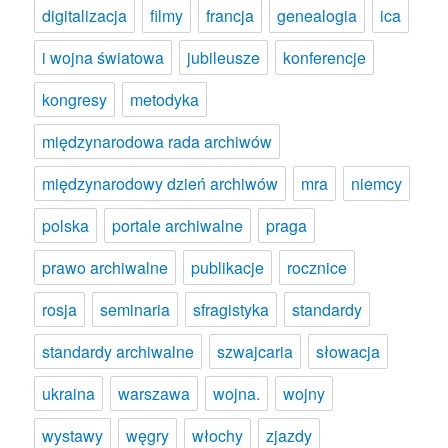
digitalizacja
filmy
francja
genealogia
ica
i wojna światowa
jubileusze
konferencje
kongresy
metodyka
międzynarodowa rada archiwów
międzynarodowy dzień archiwów
mra
niemcy
polska
portale archiwalne
praga
prawo archiwalne
publikacje
rocznice
rosja
seminaria
sfragistyka
standardy
standardy archiwalne
szwajcaria
słowacja
ukraina
warszawa
wojna.
wojny
wystawy
węgry
włochy
zjazdy