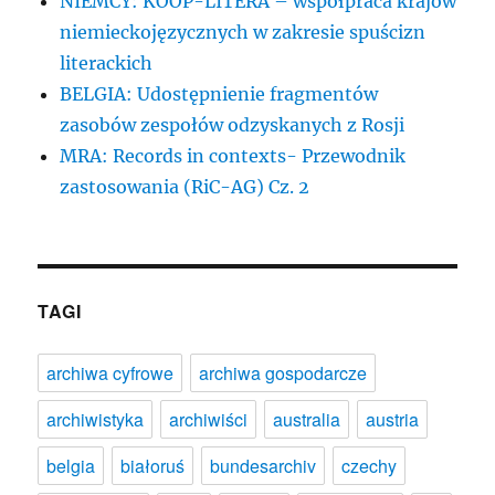
NIEMCY: KOOP-LITERA – współpraca krajów
niemieckojęzycznych w zakresie spuścizn
literackich
BELGIA: Udostępnienie fragmentów
zasobów zespołów odzyskanych z Rosji
MRA: Records in contexts- Przewodnik
zastosowania (RiC-AG) Cz. 2
TAGI
archiwa cyfrowe
archiwa gospodarcze
archiwistyka
archiwiści
australia
austria
belgia
białoruś
bundesarchiv
czechy