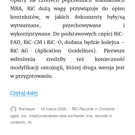
Oparty na czterech poprzednich standardach
MRA, RiC dużą wagę przywiązuje do opisu
kontekstów, w jakich dokumenty były/są
wytwarzane, przechowywane i
wykorzystywane. Do podstawowych części RiC-
FAD, RiC-CM i RiC-O, dodana będzie kolejna –
RiC-AG (Aplication Guidelines). Pierwsze
wdrożenia zrodziły też konieczność
modyfikacji ontologii, której druga wersja jest
w przygotowaniu.
„Międzynarodowa Rada Archiwów, Webin
Czytaj dalej
Autor
Data
Kategorie
Tagi
Baniaque
19 marca 2025
RiC Records in Contexts
publikacji
egad
,
ica
,
międzynarodowa rada archiwów
,
mra
,
records in
contexts
,
ric