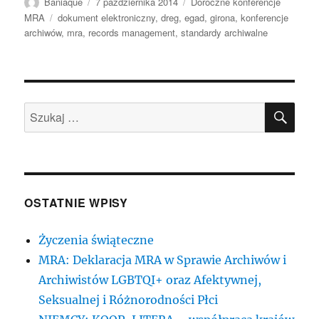
Autor
Data
Kategorie
Baniaque
7 października 2014
Doroczne konferencje
publikacji
Tagi
MRA
dokument elektroniczny
,
dreg
,
egad
,
girona
,
konferencje
archiwów
,
mra
,
records management
,
standardy archiwalne
SZU
Szukaj:
OSTATNIE WPISY
Życzenia świąteczne
MRA: Deklaracja MRA w Sprawie Archiwów i
Archiwistów LGBTQI+ oraz Afektywnej,
Seksualnej i Różnorodności Płci