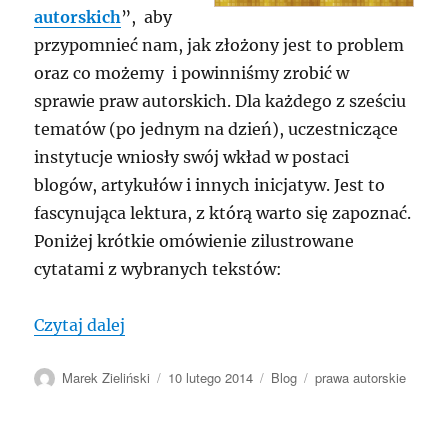
autorskich
”, aby
przypomnieć nam, jak złożony jest to problem
oraz co możemy i powinniśmy zrobić w
sprawie praw autorskich. Dla każdego z sześciu
tematów (po jednym na dzień), uczestniczące
instytucje wniosły swój wkład w postaci
blogów, artykułów i innych inicjatyw. Jest to
fascynująca lektura, z którą warto się zapoznać.
Poniżej krótkie omówienie zilustrowane
cytatami z wybranych tekstów:
„Tydzień praw autorskich”
Czytaj dalej
Autor
Data
Kategorie
Tagi
Marek Zieliński
10 lutego 2014
Blog
prawa autorskie
publikacji