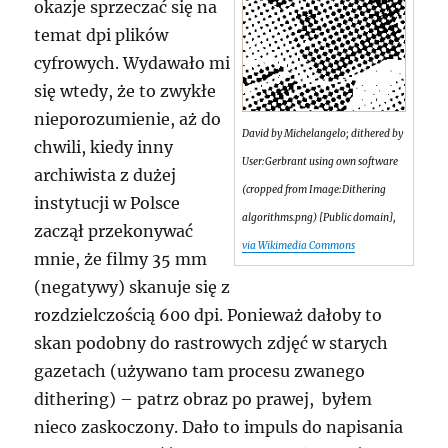
okazje sprzeczać się na
temat dpi plików
cyfrowych. Wydawało mi
się wtedy, że to zwykłe
nieporozumienie, aż do
David by Michelangelo; dithered by
chwili, kiedy inny
User:Gerbrant using own software
archiwista z dużej
(cropped from Image:Dithering
instytucji w Polsce
algorithms.png) [Public domain],
zaczął przekonywać
via Wikimedia Commons
mnie, że filmy 35 mm
(negatywy) skanuje się z
rozdzielczością 600 dpi. Ponieważ dałoby to
skan podobny do rastrowych zdjęć w starych
gazetach (używano tam procesu zwanego
dithering) – patrz obraz po prawej, byłem
nieco zaskoczony. Dało to impuls do napisania