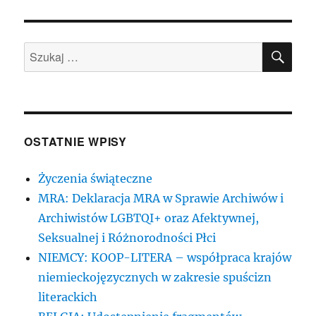
SZU
Szukaj:
OSTATNIE WPISY
Życzenia świąteczne
MRA: Deklaracja MRA w Sprawie Archiwów i
Archiwistów LGBTQI+ oraz Afektywnej,
Seksualnej i Różnorodności Płci
NIEMCY: KOOP-LITERA – współpraca krajów
niemieckojęzycznych w zakresie spuścizn
literackich