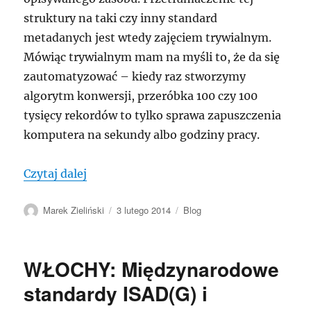
struktury na taki czy inny standard
metadanych jest wtedy zajęciem trywialnym.
Mówiąc trywialnym mam na myśli to, że da się
zautomatyzować – kiedy raz stworzymy
algorytm konwersji, przeróbka 100 czy 100
tysięcy rekordów to tylko sprawa zapuszczenia
komputera na sekundy albo godziny pracy.
„Standardy metadanych: Dublin Core”
Czytaj dalej
Autor
Data
Kategorie
Marek Zieliński
3 lutego 2014
Blog
publikacji
WŁOCHY: Międzynarodowe
standardy ISAD(G) i