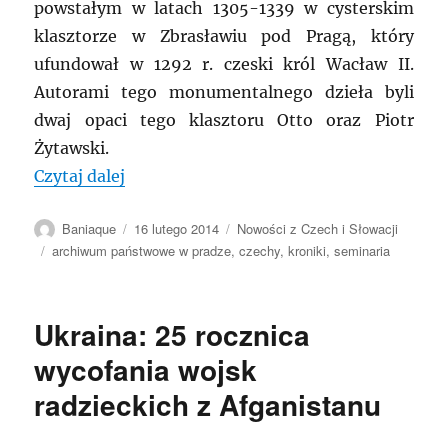
powstałym w latach 1305-1339 w cysterskim
klasztorze w Zbrasławiu pod Pragą, który
ufundował w 1292 r. czeski król Wacław II.
Autorami tego monumentalnego dzieła byli
dwaj opaci tego klasztoru Otto oraz Piotr
Żytawski.
„Czechy. Sympozjum: „Kroniki, jako źró
Czytaj dalej
Autor
Data
Kategorie
Baniaque
16 lutego 2014
Nowości z Czech i Słowacji
publikacji
Tagi
archiwum państwowe w pradze
,
czechy
,
kroniki
,
seminaria
Ukraina: 25 rocznica
wycofania wojsk
radzieckich z Afganistanu