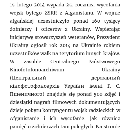
15 lutego 2014 wypada 25. rocznica wycofania
wojsk byłego ZSRR z Afganistanu. W wojnie
afgańskiej uczestniczyło ponad 160 tysięcy
żołnierzy i oficerów z Ukrainy. Wspierając
inicjatywę stowarzyszeń weteranów, Prezydent
Ukrainy ogłosił rok 2014 na Ukrainie rokiem
uczestników walk na terytorium innych krajów.
W zasobie Centralnego Państwowego
Kinofotofonoarchiwum Ukrainy
(Центральний державний
кінофотофоноархів України імені Г. С.
Пшеничного) znajduje się ponad 500 zdjęć i
dziesiątki nagrań filmowych dokumentujących
dzieje pobytu kontyngentu wojsk radzieckich w
Afganistanie i ich wycofanie, jak również
pamięć o żołnierzach tam poległych. Na stronie