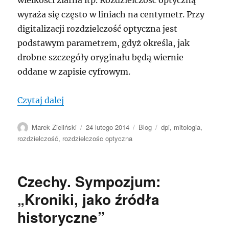
wyraża się często w liniach na centymetr. Przy
digitalizacji rozdzielczość optyczna jest
podstawym parametrem, gdyż określa, jak
drobne szczegóły oryginału będą wiernie
oddane w zapisie cyfrowym.
„Rozdzielczośc i mit DPI”
Czytaj dalej
Autor
Data
Kategorie
Tagi
Marek Zieliński
24 lutego 2014
Blog
dpi
,
mitologia
,
publikacji
rozdzielczość
,
rozdzielczośc optyczna
Czechy. Sympozjum:
„Kroniki, jako źródła
historyczne”