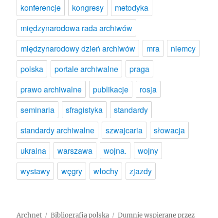
konferencje
kongresy
metodyka
międzynarodowa rada archiwów
międzynarodowy dzień archiwów
mra
niemcy
polska
portale archiwalne
praga
prawo archiwalne
publikacje
rosja
seminaria
sfragistyka
standardy
standardy archiwalne
szwajcaria
słowacja
ukraina
warszawa
wojna.
wojny
wystawy
węgry
włochy
zjazdy
Archnet
Bibliografia polska
Dumnie wspierane przez