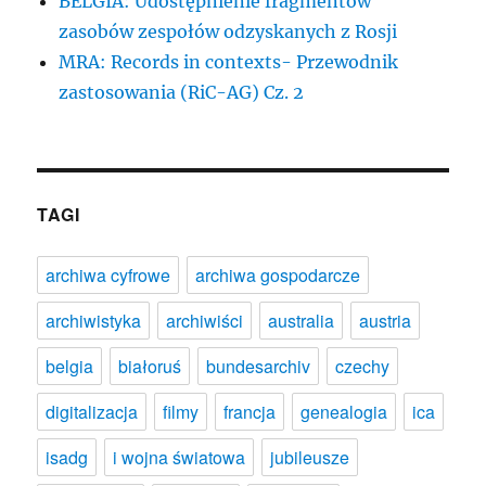
BELGIA: Udostępnienie fragmentów
zasobów zespołów odzyskanych z Rosji
MRA: Records in contexts- Przewodnik
zastosowania (RiC-AG) Cz. 2
TAGI
archiwa cyfrowe
archiwa gospodarcze
archiwistyka
archiwiści
australia
austria
belgia
białoruś
bundesarchiv
czechy
digitalizacja
filmy
francja
genealogia
ica
isadg
i wojna światowa
jubileusze