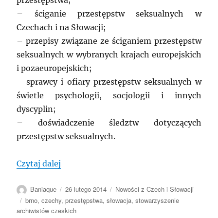
przestępstwa;
– ściganie przestępstw seksualnych w
Czechach i na Słowacji;
– przepisy związane ze ściganiem przestępstw
seksualnych w wybranych krajach europejskich
i pozaeuropejskich;
– sprawcy i ofiary przestępstw seksualnych w
świetle psychologii, socjologii i innych
dyscyplin;
– doświadczenie śledztw dotyczących
przestępstw seksualnych.
„CZECHY: Konferencja dotycząca przest
Czytaj dalej
Autor
Data
Kategorie
Baniaque
26 lutego 2014
Nowości z Czech i Słowacji
publikacji
Tagi
brno
,
czechy
,
przestępstwa
,
słowacja
,
stowarzyszenie
archiwistów czeskich