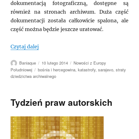
dokumentacją fotograficzną, dostępne są
również na stronach archiwum. Duża część
dokumentacji została całkowicie spalona, ale
część można będzie jeszcze uratować.
„Bośnia i Hercegowina: Archiwum Bośni 
Czytaj dalej
Autor
Data
Kategorie
Baniaque
10 lutego 2014
Nowości z Europy
publikacji
Tagi
Południowej
bośnia i hercegowina
,
katastrofy
,
sarajevo
,
straty
dziedzictwa archiwalnego
Tydzień praw autorskich