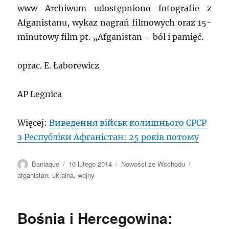
www Archiwum udostępniono fotografie z
Afganistanu, wykaz nagrań filmowych oraz 15-
minutowy film pt. „Afganistan – ból i pamięć.
oprac. E. Łaborewicz
AP Legnica
Więcej:
Виведення військ колишнього СРСР
з Республіки Афганістан: 25 років потому
Autor
Data
Kategorie
Tagi
Baniaque
16 lutego 2014
Nowości ze Wschodu
publikacji
afganistan
,
ukraina
,
wojny
Bośnia i Hercegowina: