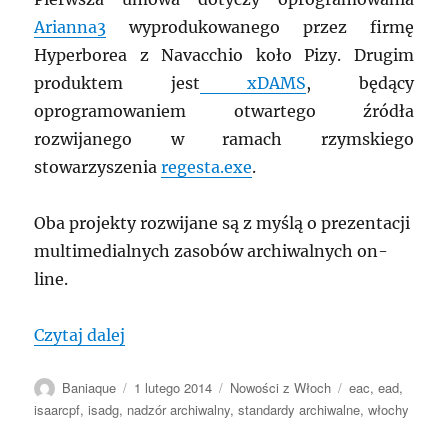
Arianna3
wyprodukowanego przez firmę
Hyperborea z Navacchio koło Pizy. Drugim
produktem jest
xDAMS
, będący
oprogramowaniem otwartego źródła
rozwijanego w ramach rzymskiego
stowarzyszenia
regesta.exe
.
Oba projekty rozwijane są z myślą o prezentacji
multimedialnych zasobów archiwalnych on-
line.
„WŁOCHY: Międzynarodowe standardy IS
Czytaj dalej
Autor
Data
Kategorie
Tagi
Baniaque
1 lutego 2014
Nowości z Włoch
eac
,
ead
,
publikacji
isaarcpf
,
isadg
,
nadzór archiwalny
,
standardy archiwalne
,
włochy