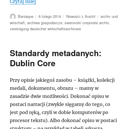
„AUSTRIA: Swarovski Corporate Archiv 
Czytaj dalej
Autor
Data
Kategorie
Tagi
Baniaque
6 lutego 2014
Nowości z Austrii
archiv und
publikacji
wirschaft
,
archiwa gospodarcze
,
swarovski corporate archiv
,
vereinigung deutscher wirtschaftsarchivare
Standardy metadanych:
Dublin Core
Przy opisie jakiegoś zasobu – książki, kolekcji
medali, dokumentu, obrazu – mamy w
zasadzie dwie możliwości. Dokonać opisu w
postaci narracji (zwykle sięgamy do tego, co
jest pod ręką, czyli w dobie komputerów po
procesor tekstu). Albo dokonać opisu w postaci
struktury – na przykład w tabeli arkusza