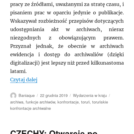
pracy ze źródłami, uważanymi za stratę czasu, i
pisaniem prac w oparciu jedynie o publikacje.
Wskazywał rozbieżność przepisów dotyczących
udostępniania akt w archiwach, nieraz
niezgodnych z obowiązującym prawem.
Przyznał jednak, że obecnie w archiwach
ewidencja i dostęp do archiwaliów (dzięki
digitalizacji) jest lepszy niż przed kilkunastoma
latami.
„POLSKA: Toruń, VII Toruńskie Konfron
Czytaj dalej
Autor
Data
Kategorie
Tagi
Baniaque
22 grudnia 2019
Wydarzenia w kraju
publikacji
archiwa
,
funkcje archiwów
,
konfrontacje
,
toruń
,
toruńskie
konfrontacje archiwalne
CZECHY: Otwarcie po