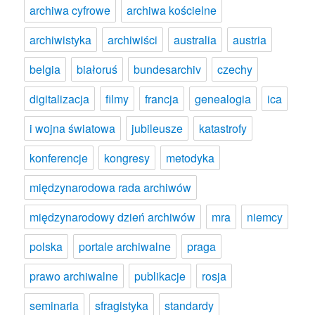
archiwa cyfrowe
archiwa kościelne
archiwistyka
archiwiści
australia
austria
belgia
białoruś
bundesarchiv
czechy
digitalizacja
filmy
francja
genealogia
ica
i wojna światowa
jubileusze
katastrofy
konferencje
kongresy
metodyka
międzynarodowa rada archiwów
międzynarodowy dzień archiwów
mra
niemcy
polska
portale archiwalne
praga
prawo archiwalne
publikacje
rosja
seminaria
sfragistyka
standardy