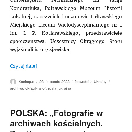
Kondratiuka, Połtawskiego Muzeum Historii
Lokalnej, nauczyciele i uczniowie Połtawskiego
Miejskiego Liceum Wielodyscyplinarnego nr 1
im. I. P. Kotlarewskiego, przedstawiciele
społeczeństwa. Uczestnicy Okrągłego Stołu
wyjaśniali istotę zjawiska,
„UKRAINA: „Rosja – imperium zła””
Czytaj dalej
Autor
Data
Kategorie
Tagi
Baniaque
28 listopada 2023
Nowości z Ukrainy
publikacji
archiwa
,
okrągły stół
,
rosja
,
ukraina
POLSKA: „Fotografie w
archiwach kościelnych.