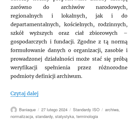
zarówno do archiwów narodowych,
regionalnych i lokalnych, jak i do
departamentalnych, kościelnych, rodzinnych,
szkół wyższych oraz ciał zbiorowych –
gospodarczych i fundacji. Zgodne z tą normą
formułowanie danych o organizacji, zasobie i
prowadzonej działalności może stać się próbą
weryfikacji spełnienia przez różnorodne
podmioty definicji archiwum.
„Międzynarodowa statystyka archiwaln
Czytaj dalej
Autor
Data
Kategorie
Tagi
Baniaque
27 lutego 2024
Standardy ISO
archiwa
,
publikacji
normalizacja
,
standardy
,
statystyka
,
terminologia