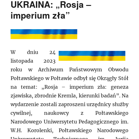
UKRAINA: „Rosja –
imperium zła”
W dniu 24
listopada 2023
roku w Archiwum Państwowym Obwodu
Połtawskiego w Połtawie odbył się Okrągły Stół
na temat: „Rosja – imperium zła: geneza
zjawiska, zbrodnie Kremla, kierunki badań”. Na
wydarzenie zostali zaproszeni urzędnicy służby
cywilnej, naukowcy z Połtawskiego
Narodowego Uniwersytetu Pedagogicznego im.
W.H. Korolenki, Połtawskiego Narodowego
Uniwersytetu Technicznego im. Jurija