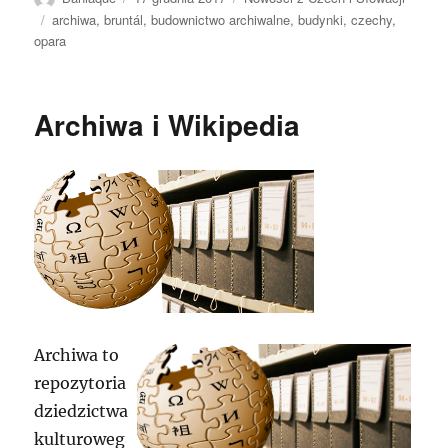
publikacji
Tagi
archiwa
,
bruntál
,
budownictwo archiwalne
,
budynki
,
czechy
,
opara
Archiwa i Wikipedia
Archiwa to
repozytoria
dziedzictwa
kulturoweg