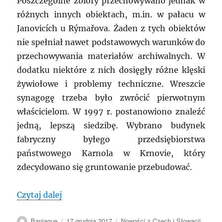
Poszczególne zbiory przechowywano jednak w
różnych innych obiektach, m.in. w pałacu w
Janovicích u Rýmařova. Żaden z tych obiektów
nie spełniał nawet podstawowych warunków do
przechowywania materiałów archiwalnych. W
dodatku niektóre z nich dosięgły różne klęski
żywiołowe i problemy techniczne. Wreszcie
synagogę trzeba było zwrócić pierwotnym
właścicielom. W 1997 r. postanowiono znaleźć
jedną, lepszą siedzibę. Wybrano budynek
fabryczny byłego przedsiębiorstwa
państwowego Karnola w Krnovie, który
zdecydowano się gruntowanie przebudować.
„CZECHY: Otwarcie po remoncie budynk
Czytaj dalej
Autor
Data
Kategorie
Baniaque
17 grudnia 2017
Nowości z Czech i Słowacji