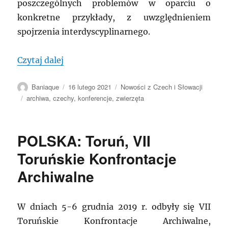
poszczególnych problemów w oparciu o
konkretne przykłady, z uwzględnieniem
spojrzenia interdyscyplinarnego.
„CZECHY: Międzynarodowa konferencja h
Czytaj dalej
Autor
Data
Kategorie
Baniaque
16 lutego 2021
Nowości z Czech i Słowacji
publikacji
Tagi
archiwa
,
czechy
,
konferencje
,
zwierzęta
POLSKA: Toruń, VII
Toruńskie Konfrontacje
Archiwalne
W dniach 5-6 grudnia 2019 r. odbyły się VII
Toruńskie Konfrontacje Archiwalne,