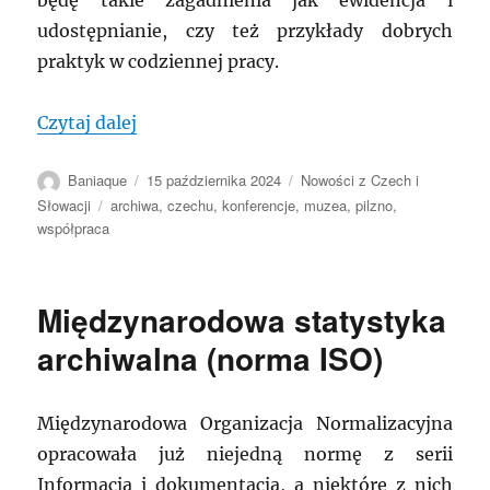
będę takie zagadnienia jak ewidencja i
udostępnianie, czy też przykłady dobrych
praktyk w codziennej pracy.
„CZECHY: Konferencja współpracy arch
Czytaj dalej
Autor
Data
Kategorie
Baniaque
15 października 2024
Nowości z Czech i
publikacji
Tagi
Słowacji
archiwa
,
czechu
,
konferencje
,
muzea
,
pilzno
,
współpraca
Międzynarodowa statystyka
archiwalna (norma ISO)
Międzynarodowa Organizacja Normalizacyjna
opracowała już niejedną normę z serii
Informacja i dokumentacja, a niektóre z nich