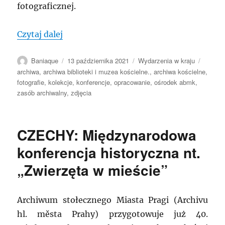
fotograficznej.
„POLSKA: „Fotografie w archiwach kośc
Czytaj dalej
Autor
Data
Kategorie
Tagi
Baniaque
13 października 2021
Wydarzenia w kraju
publikacji
archiwa
,
archiwa biblioteki i muzea kościelne.
,
archiwa kościelne
,
fotografie
,
kolekcje
,
konferencje
,
opracowanie
,
ośrodek abmk
,
zasób archiwalny
,
zdjęcia
CZECHY: Międzynarodowa
konferencja historyczna nt.
„Zwierzęta w mieście”
Archiwum stołecznego Miasta Pragi (Archivu
hl. města Prahy) przygotowuje już 40.