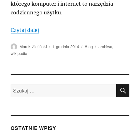
którego komputer i internet to narzędzia
codziennego użytku.
„Archiwa i Wikipedia”
Czytaj dalej
Autor
Data
Kategorie
Tagi
Marek Zieliński
1 grudnia 2014
Blog
archiwa
,
publikacji
wikipedia
SZU
Szukaj:
OSTATNIE WPISY