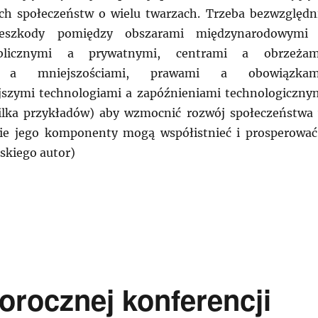
ch społeczeństw o wielu twarzach. Trzeba bezwzględn
zeszkody pomiędzy obszarami międzynarodowymi
ublicznymi a prywatnymi, centrami a obrzeżam
mi a mniejszościami, prawami a obowiązkam
jszymi technologiami a zapóźnieniami technologiczny
kilka przykładów) aby wzmocnić rozwój społeczeństwa
ie jego komponenty mogą współistnieć i prosperować
uskiego autor)
: „Archiwa wypełniają lukę”. Rzym 19 – 23 września 2
rocznej konferencji