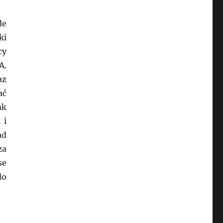
de
ki
cy
A.
az
ać
ak
 i
ad
za
se
do
arzach”