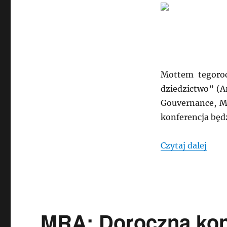
Mottem tegorocz
dziedzictwo” (A
Gouvernance, M
konferencja będ
„MRA
Czytaj dalej
MRA: Doroczna kon