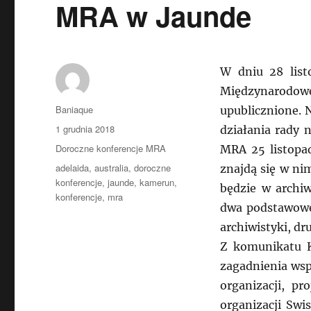
MRA w Jaunde
W dniu 28 list
Międzynarodowe
Autor
Baniaque
upublicznione.
Data
1 grudnia 2018
działania rady 
publikacji
Kategorie
Doroczne konferencje MRA
MRA 25 listopad
Tagi
adelaida
,
australia
,
doroczne
znajdą się w ni
konferencje
,
jaunde
,
kamerun
,
będzie w archi
konferencje
,
mra
dwa podstawowe
archiwistyki, dr
Z komunikatu 
zagadnienia wsp
organizacji, pr
organizacji Swi