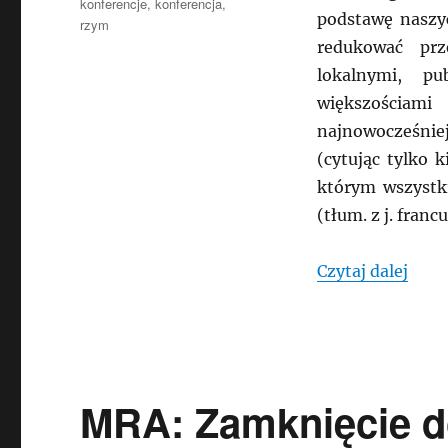
konferencje
,
konferencja
,
podstawę naszy
rzym
redukować pr
lokalnymi, p
większościa
najnowocześnie
(cytując tylko 
którym wszystk
(tłum. z j. franc
„MRA
Czytaj dalej
MRA: Zamknięcie do