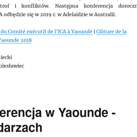
trof i konfliktów. Następna konferencja dorocz
odbędzie się w 2019 r. w Adelaidzie w Australii.
du Comité exécutif de l’ICA à Yaoundé
i
Clôture de la
Yaounde 2018
iecki
olesławiec
erencja w Yaounde -
darzach