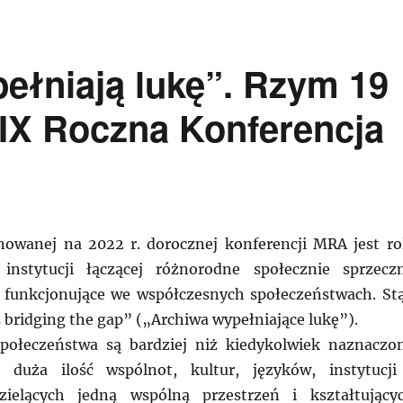
ełniają lukę”. Rzym 19
 IX Roczna Konferencja
owanej na 2022 r. dorocznej konferencji MRA jest ro
instytucji łączącej różnorodne społecznie sprzecz
y funkcjonujące we współczesnych społeczeństwach. St
 bridging the gap” („Archiwa wypełniające lukę”).
połeczeństwa są bardziej niż kiedykolwiek naznaczo
: duża ilość wspólnot, kultur, języków, instytucji
ielących jedną wspólną przestrzeń i kształtujący