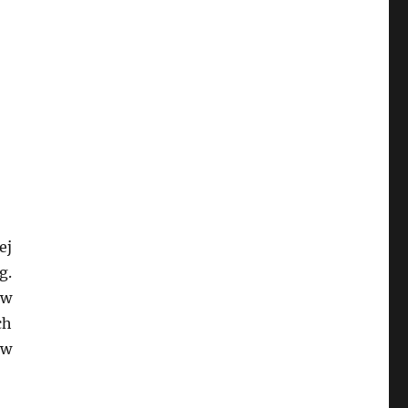
ej
g.
 w
ch
ów