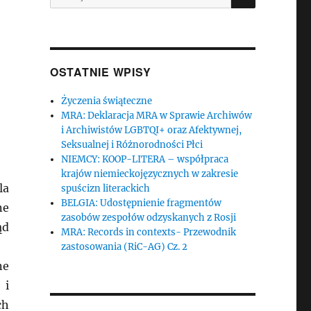
OSTATNIE WPISY
Życzenia świąteczne
MRA: Deklaracja MRA w Sprawie Archiwów
i Archiwistów LGBTQI+ oraz Afektywnej,
Seksualnej i Różnorodności Płci
NIEMCY: KOOP-LITERA – współpraca
krajów niemieckojęzycznych w zakresie
la
spuścizn literackich
BELGIA: Udostępnienie fragmentów
ne
zasobów zespołów odzyskanych z Rosji
ąd
MRA: Records in contexts- Przewodnik
zastosowania (RiC-AG) Cz. 2
ne
 i
ch