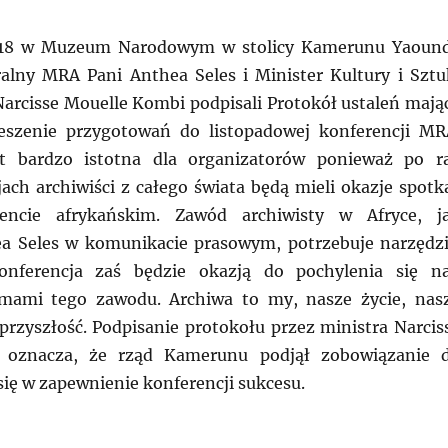
018 w Muzeum Narodowym w stolicy Kamerunu Yaoun
alny MRA Pani Anthea Seles i Minister Kultury i Sztu
rcisse Mouelle Kombi podpisali Protokół ustaleń mają
ieszenie przygotowań do listopadowej konferencji MR
st bardzo istotna dla organizatorów ponieważ po r
jach archiwiści z całego świata będą mieli okazje spotk
encie afrykańskim. Zawód archiwisty w Afryce, j
ea Seles w komunikacie prasowym, potrzebuje narzędzi
onferencja zaś będzie okazją do pochylenia się n
emami tego zawodu. Archiwa to my, nasze życie, nas
 przyszłość. Podpisanie protokołu przez ministra Narcis
 oznacza, że rząd Kamerunu podjął zobowiązanie 
ię w zapewnienie konferencji sukcesu.
: Doroczna konferencja w Yaounde -kilka słow o gospod