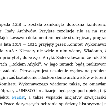
opada 2018 r. została zamknięta doroczna konferenc
j Rady Archiwów. Przyjęte rezolucje nie są na raz
 Najciekawszym dokumentem będzie strategiczny progr
na lata 2019 – 2022 przyjęty przez Komitet Wykonawc
a 2018 r. Niestety nie wiele o nim wiemy. Wiadomo, 
m priorytety dotyczące Afryki. Zadecydowano, że rok 20
wach „Rokiem Afryki”. W jego ramach będą realizowa
 zadania. Pierwszym jest uczulenie rządów na proble
ugim zaś kształcenie i doskonalenie archiwistów w tereni
Komitetu Wykonawczego wiadomo także, że omawia
ółpracy z UNESCO i realizację, będącego pod opieką tej
ojektu
Persist
, a także wsparcie inicjatyw szwajcarski
ss Peace dotyczących ochronie spuścizny historycznej 