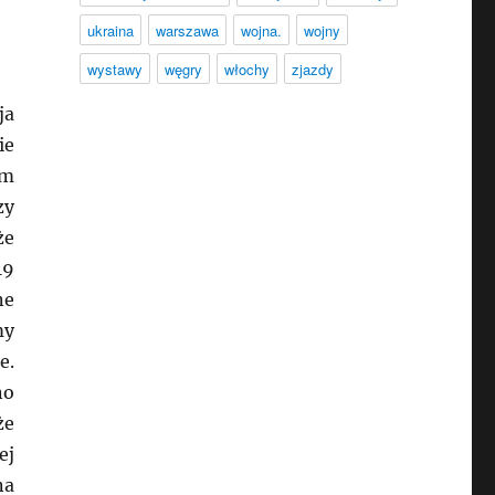
ukraina
warszawa
wojna.
wojny
wystawy
węgry
włochy
zjazdy
ja
ie
am
zy
że
19
ne
my
e.
no
że
ej
na