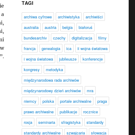
TAGI
ie
 a
archiwa cyfrowe
archiwistyka
archiwiści
i,
australia
austria
belgia
białoruś
i,
bundesarchiv
czechy
digitalizacja
filmy
mi
 w
francja
genealogia
ica
ii wojna światowa
”.
i wojna światowa
jubileusze
konferencje
kongresy
metodyka
międzynarodowa rada archiwów
022 IX Roczna Konferencja MRA”
międzynarodowy dzień archiwów
mra
niemcy
polska
portale archiwalne
praga
prawo archiwalne
publikacje
rocznice
rosja
seminaria
sfragistyka
standardy
standardy archiwalne
szwajcaria
słowacja