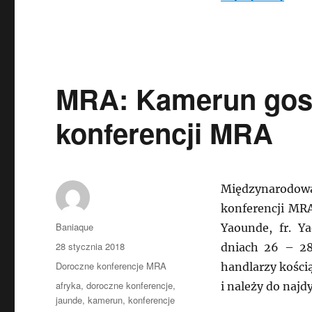
MRA: Kamerun gos
konferencji MRA
Międzynarodowa
konferencji MR
Autor
Baniaque
Yaounde, fr. Y
Data
28 stycznia 2018
dniach 26 – 28
publikacji
Kategorie
Doroczne konferencje MRA
handlarzy kości
Tagi
afryka
,
doroczne konferencje
,
i należy do najd
jaunde
,
kamerun
,
konferencje