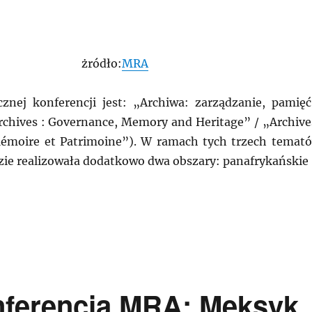
żródło:
MRA
nej konferencji jest: „Archiwa: zarządzanie, pamięć
rchives : Governance, Memory and Heritage” / „Archive
émoire et Patrimoine”). W ramach tych trzech temat
zie realizowała dodatkowo dwa obszary: panafrykańskie
: Kamerun gospodarzem dorocznej konferencji MRA”
ferencja MRA: Meksyk