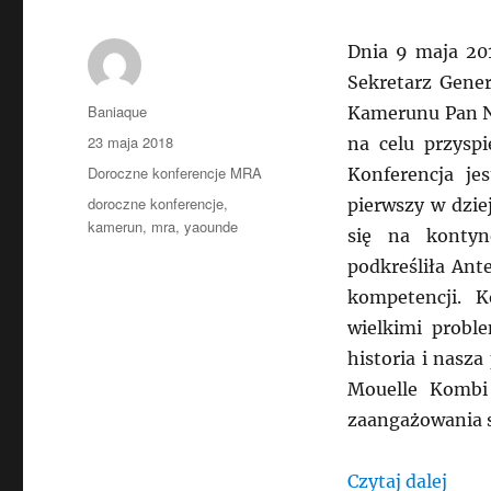
Dnia 9 maja 2
Sekretarz Gener
Autor
Baniaque
Kamerunu Pan Na
Data
23 maja 2018
na celu przysp
publikacji
Kategorie
Doroczne konferencje MRA
Konferencja je
Tagi
doroczne konferencje
,
pierwszy w dzie
kamerun
,
mra
,
yaounde
się na kontyn
podkreśliła Ant
kompetencji. K
wielkimi probl
historia i nasza
Mouelle Kombi
zaangażowania s
„ICA
Czytaj dalej