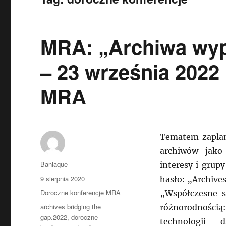
MRA: „Archiwa wyp
– 23 września 2022
MRA
Tematem zaplan
archiwów jako 
Autor
Baniaque
interesy i grup
Data
9 sierpnia 2020
hasło: „Archives
publikacji
Kategorie
Doroczne konferencje MRA
„Współczesne s
Tagi
archives bridging the
różnorodnością
gap.2022
,
doroczne
technologii dz