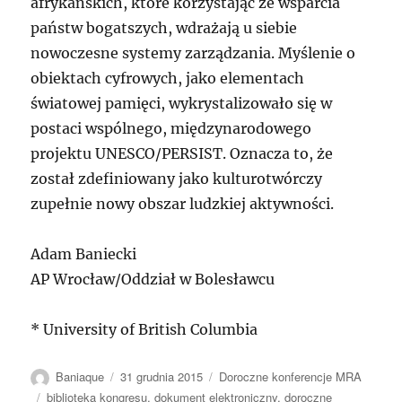
afrykańskich, które korzystając ze wsparcia
państw bogatszych, wdrażają u siebie
nowoczesne systemy zarządzania. Myślenie o
obiektach cyfrowych, jako elementach
światowej pamięci, wykrystalizowało się w
postaci wspólnego, międzynarodowego
projektu UNESCO/PERSIST. Oznacza to, że
został zdefiniowany jako kulturotwórczy
zupełnie nowy obszar ludzkiej aktywności.
Adam Baniecki
AP Wrocław/Oddział w Bolesławcu
* University of British Columbia
Autor
Data
Kategorie
Baniaque
31 grudnia 2015
Doroczne konferencje MRA
publikacji
Tagi
biblioteka kongresu
,
dokument elektroniczny
,
doroczne