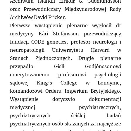
Archiwum Islandii Eiríkur G. Guðmundsson
oraz Przewodniczący Międzynarodowej Rady
Archiwów David Fricker.
Pierwsze wystąpienie plenarne wygłosił dr
medycyny Kári Stefánsson przewodniczący
fundacji CODE genetics, profesor neurologii i
neuropatologii Uniwersytetu Harvard w
Stanach Zjednoczonych. Drugie plenarne
przypadło Gísli Guđjónssonowi
emerytowanemu profesorowi psychologii
sądowej King’s College w Londynie,
komandorowi Orderu Imperium Brytyjskiego.
Wystąpienie dotyczyło dokumentacji
medycznej, psychiatrycznych,
psychiatrycznych ściślej, badań
psychiatrycznych osób skazanych za najcięższe