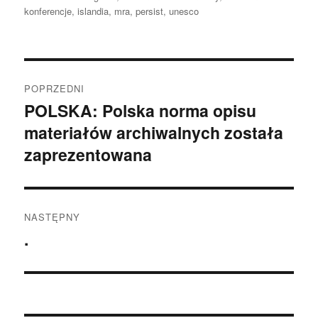
konferencje
,
islandia
,
mra
,
persist
,
unesco
Nawigacja
POPRZEDNI
wpisu
POLSKA: Polska norma opisu
Poprzedni
materiałów archiwalnych została
wpis:
zaprezentowana
NASTĘPNY
.
Następny
wpis: