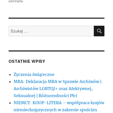
seminaria
SZU
Szukaj:
OSTATNIE WPISY
Życzenia świąteczne
MRA: Deklaracja MRA w Sprawie Archiwów i
Archiwistów LGBTQI+ oraz Afektywnej,
Seksualnej i Różnorodności Płci
NIEMCY: KOOP-LITERA – współpraca krajów
niemieckojęzycznych w zakresie spuścizn