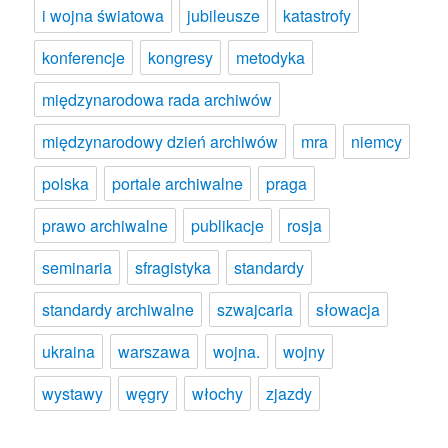
i wojna światowa
jubileusze
katastrofy
konferencje
kongresy
metodyka
międzynarodowa rada archiwów
międzynarodowy dzień archiwów
mra
niemcy
polska
portale archiwalne
praga
prawo archiwalne
publikacje
rosja
seminaria
sfragistyka
standardy
standardy archiwalne
szwajcaria
słowacja
ukraina
warszawa
wojna.
wojny
wystawy
węgry
włochy
zjazdy