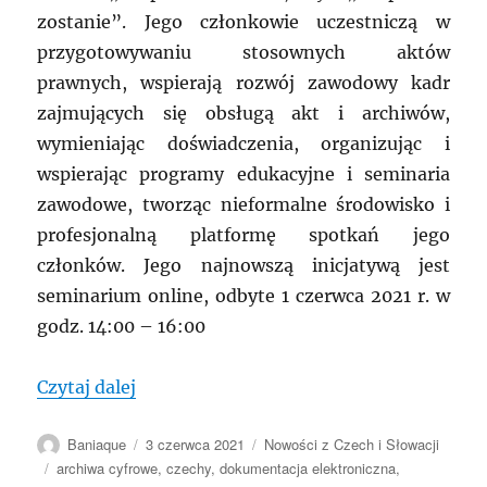
zostanie”. Jego członkowie uczestniczą w
przygotowywaniu stosownych aktów
prawnych, wspierają rozwój zawodowy kadr
zajmujących się obsługą akt i archiwów,
wymieniając doświadczenia, organizując i
wspierając programy edukacyjne i seminaria
zawodowe, tworząc nieformalne środowisko i
profesjonalną platformę spotkań jego
członków. Jego najnowszą inicjatywą jest
seminarium online, odbyte 1 czerwca 2021 r. w
godz. 14:00 – 16:00
„CZECHY: Seminarium „Doświadczenia w
Czytaj dalej
Autor
Data
Kategorie
Baniaque
3 czerwca 2021
Nowości z Czech i Słowacji
publikacji
Tagi
archiwa cyfrowe
,
czechy
,
dokumentacja elektroniczna
,