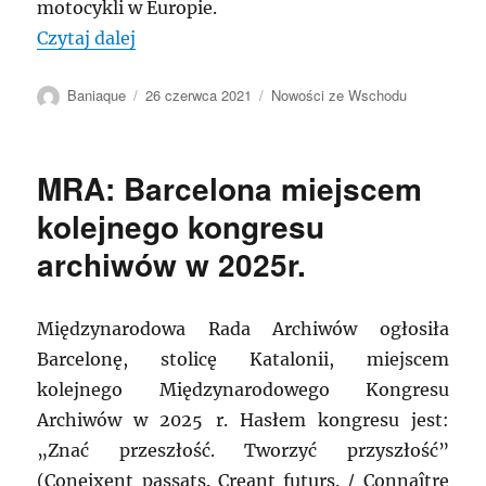
motocykli w Europie.
„BIAŁORUŚ: Wystawa z okazji 70. roczni
Czytaj dalej
Autor
Data
Kategorie
Baniaque
26 czerwca 2021
Nowości ze Wschodu
publikacji
MRA: Barcelona miejscem
kolejnego kongresu
archiwów w 2025r.
Międzynarodowa Rada Archiwów ogłosiła
Barcelonę, stolicę Katalonii, miejscem
kolejnego Międzynarodowego Kongresu
Archiwów w 2025 r. Hasłem kongresu jest:
„Znać przeszłość. Tworzyć przyszłość”
(Coneixent passats. Creant futurs. / Connaître