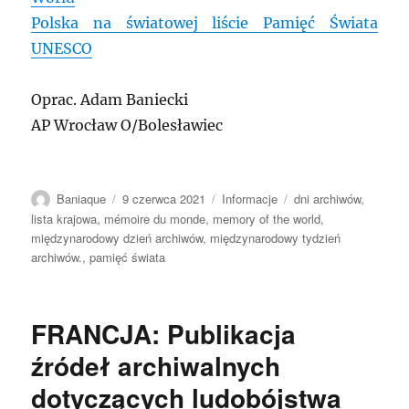
Polska na światowej liście Pamięć Świata
UNESCO
Oprac. Adam Baniecki
AP Wrocław O/Bolesławiec
Autor
Data
Kategorie
Tagi
Baniaque
9 czerwca 2021
Informacje
dni archiwów
,
publikacji
lista krajowa
,
mémoire du monde
,
memory of the world
,
międzynarodowy dzień archiwów
,
międzynarodowy tydzień
archiwów.
,
pamięć świata
FRANCJA: Publikacja
źródeł archiwalnych
dotyczących ludobójstwa