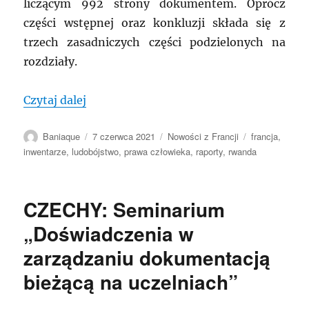
liczącym 992 strony dokumentem. Oprócz
części wstępnej oraz konkluzji składa się z
trzech zasadniczych części podzielonych na
rozdziały.
„FRANCJA: Publikacja źródeł archiwalny
Czytaj dalej
Autor
Data
Kategorie
Tagi
Baniaque
7 czerwca 2021
Nowości z Francji
francja
,
publikacji
inwentarze
,
ludobójstwo
,
prawa człowieka
,
raporty
,
rwanda
CZECHY: Seminarium
„Doświadczenia w
zarządzaniu dokumentacją
bieżącą na uczelniach”