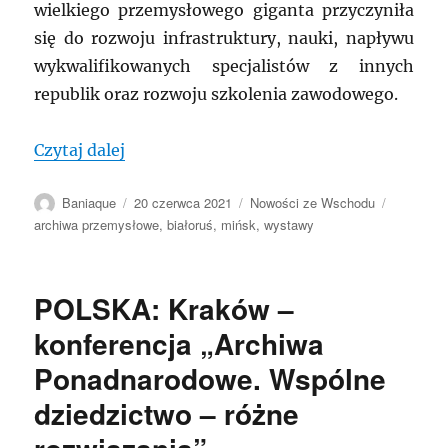
wielkiego przemysłowego giganta przyczyniła
się do rozwoju infrastruktury, nauki, napływu
wykwalifikowanych specjalistów z innych
republik oraz rozwoju szkolenia zawodowego.
„Białoruś: „Mińska Fabryka Traktorów:
Czytaj dalej
Autor
Data
Kategorie
Tagi
Baniaque
20 czerwca 2021
Nowości ze Wschodu
publikacji
archiwa przemysłowe
,
białoruś
,
mińsk
,
wystawy
POLSKA: Kraków –
konferencja „Archiwa
Ponadnarodowe. Wspólne
dziedzictwo – różne