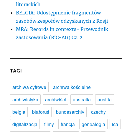
literackich
BELGIA: Udostępnienie fragmentów
zasobów zespołów odzyskanych z Rosji
MRA: Records in contexts- Przewodnik
zastosowania (RiC-AG) Cz. 2
TAGI
archiwa cyfrowe
archiwa kościelne
archiwistyka
archiwiści
australia
austria
belgia
białoruś
bundesarchiv
czechy
digitalizacja
filmy
francja
genealogia
ica