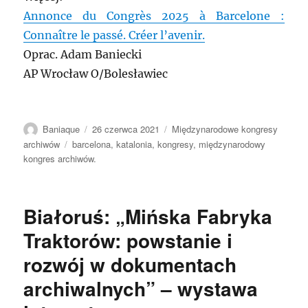
Annonce du Congrès 2025 à Barcelone :
Connaître le passé. Créer l’avenir.
Oprac. Adam Baniecki
AP Wrocław O/Bolesławiec
Autor
Data
Kategorie
Baniaque
26 czerwca 2021
Międzynarodowe kongresy
publikacji
Tagi
archiwów
barcelona
,
katalonia
,
kongresy
,
międzynarodowy
kongres archiwów.
Białoruś: „Mińska Fabryka
Traktorów: powstanie i
rozwój w dokumentach
archiwalnych” – wystawa