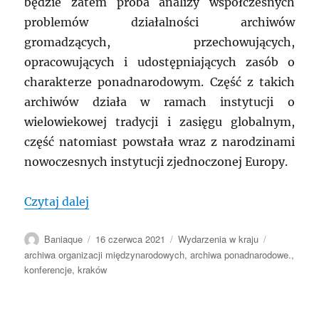
będzie zatem próba analizy współczesnych
problemów działalności archiwów
gromadzących, przechowujących,
opracowujących i udostępniających zasób o
charakterze ponadnarodowym. Część z takich
archiwów działa w ramach instytucji o
wielowiekowej tradycji i zasięgu globalnym,
część natomiast powstała wraz z narodzinami
nowoczesnych instytucji zjednoczonej Europy.
„POLSKA: Kraków – konferencja „Archi
Czytaj dalej
Autor
Data
Kategorie
Tagi
Baniaque
16 czerwca 2021
Wydarzenia w kraju
publikacji
archiwa organizacji międzynarodowych
,
archiwa ponadnarodowe.
,
konferencje
,
kraków