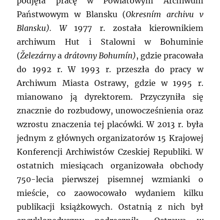
podjęła pracę w Powiatowym Archiwum
Państwowym w Blansku (
Okresním archivu v
Blansku
). W
1977 r. została kierownikiem
archiwum Hut i Stalowni w Bohuminie
(
Železárny
a
drátovny Bohumín
)
, gdzie pracowała
do 1992 r. W 1993 r. przeszła do pracy w
Archiwum Miasta Ostrawy, gdzie w 1995 r.
mianowano ją dyrektorem. Przyczyniła się
znacznie do rozbudowy, unowocześnienia oraz
wzrostu znaczenia tej placówki. W 2013 r. była
jednym z głównych organizatorów 15 Krajowej
Konferencji Archiwistów Czeskiej Republiki. W
ostatnich miesiącach organizowała obchody
750-lecia pierwszej pisemnej wzmianki o
mieście, co zaowocowało wydaniem kilku
publikacji książkowych. Ostatnią z nich był