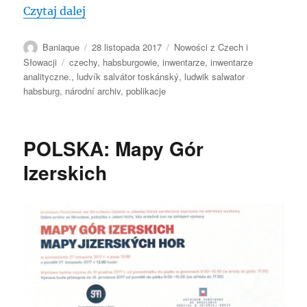
„CZECHY: Inwentarz Habsburgów toskań
Czytaj dalej
Autor
Data
Kategorie
Baniaque
28 listopada 2017
Nowości z Czech i
publikacji
Tagi
Słowacji
czechy
,
habsburgowie
,
inwentarze
,
inwentarze
analityczne.
,
ludvík salvátor toskánský
,
ludwik salwator
habsburg
,
národní archiv
,
poblikacje
POLSKA: Mapy Gór
Izerskich