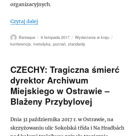
organizacyjnych.
„POLSKA: Poznań: Konferencja „Metodyk
Czytaj dalej
Autor
Data
Kategorie
Tagi
Baniaque
9 listopada 2017
Wydarzenia w kraju
publikacji
konferencje
,
metodyka
,
poznań
,
standardy
CZECHY: Tragiczna śmierć
dyrektor Archiwum
Miejskiego w Ostrawie –
Blaženy Przybylovej
Dnia 31 października 2017 r. w Ostrawie, na
skrzyżowaniu ulic Sokolská třída i Na Hradbách