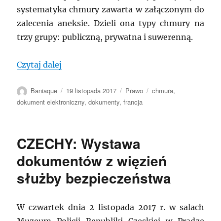
systematyka chmury zawarta w załączonym do
zalecenia aneksie. Dzieli ona typy chmury na
trzy grupy: publiczną, prywatna i suwerenną.
„FRANCJA: Dokumenty w chmurze – stan
Czytaj dalej
Autor
Data
Kategorie
Tagi
Baniaque
19 listopada 2017
Prawo
chmura
,
publikacji
dokument elektroniczny
,
dokumenty
,
francja
CZECHY: Wystawa
dokumentów z więzień
służby bezpieczeństwa
W czwartek dnia 2 listopada 2017 r. w salach
Muzeum Policji Republiki Czeskiej w Pradze