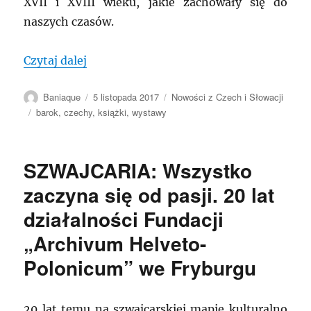
XVII i XVIII wieku, jakie zachowały się do
naszych czasów.
„Czechy. Tajemnice barokowej książki –
Czytaj dalej
Autor
Data
Kategorie
Baniaque
5 listopada 2017
Nowości z Czech i Słowacji
publikacji
Tagi
barok
,
czechy
,
książki
,
wystawy
SZWAJCARIA: Wszystko
zaczyna się od pasji. 20 lat
działalności Fundacji
„Archivum Helveto-
Polonicum” we Fryburgu
20 lat temu na szwajcarskiej mapie kulturalno