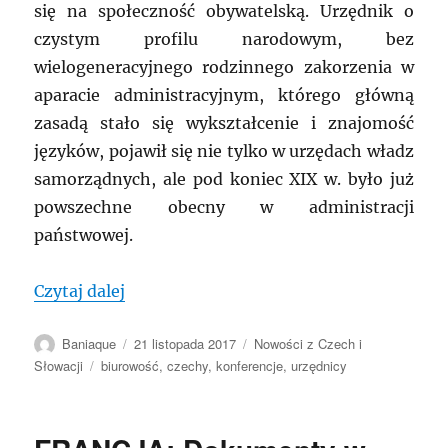
się na społeczność obywatelską. Urzędnik o
czystym profilu narodowym, bez
wielogeneracyjnego rodzinnego zakorzenia w
aparacie administracyjnym, którego główną
zasadą stało się wykształcenie i znajomość
języków, pojawił się nie tylko w urzędach władz
samorządnych, ale pod koniec XIX w. było już
powszechne obecny w administracji
państwowej.
„CZECHY: Konferencja poświęcona urzęd
Czytaj dalej
Autor
Data
Kategorie
Baniaque
21 listopada 2017
Nowości z Czech i
publikacji
Tagi
Słowacji
biurowość
,
czechy
,
konferencje
,
urzędnicy