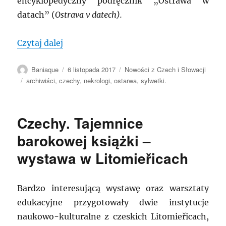
encyklopedyczny podręcznik „Ostrawa w
datach” (
Ostrava v datech
).
„CZECHY: Tragiczna śmierć dyrektor Arc
Czytaj dalej
Autor
Data
Kategorie
Baniaque
6 listopada 2017
Nowości z Czech i Słowacji
publikacji
Tagi
archiwiści
,
czechy
,
nekrologi
,
ostarwa
,
sylwetki.
Czechy. Tajemnice
barokowej książki –
wystawa w Litomieřicach
Bardzo interesującą wystawę oraz warsztaty
edukacyjne przygotowały dwie instytucje
naukowo-kulturalne z czeskich Litomieřicach,