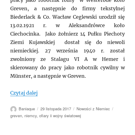
pracy jako robotnik rolny w Westerode koło
Greven, a następnie do firmy tekstylnej
Biederlack & Co. Wacław Ceglewski urodził się
13.02.1921 r. w Aleksandrówce koło
Ciechocinka. Jako żołnierz 14 Pułku Piechoty
Ziemi Kujawskiej dostał się do niewoli
niemieckiej. 27 września 1940 r. został
zwolniony ze Stalagu VI A w Hemer i
skierowany do pracy jako robotnik cywilny w
Münster, a następnie w Greven.
„NIEMCY: Co się wydarzyło 14 sierpnia 1
Czytaj dalej
Autor
Data
Kategorie
Tagi
Baniaque
29 listopada 2017
Nowości z Niemiec
publikacji
greven
,
niemcy
,
ofiary ii wojny światowej