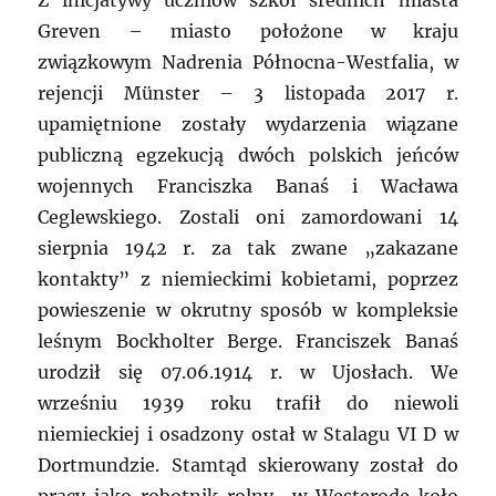
Z inicjatywy uczniów szkół średnich miasta
Greven – miasto położone w kraju
związkowym Nadrenia Północna-Westfalia, w
rejencji Münster – 3 listopada 2017 r.
upamiętnione zostały wydarzenia wiązane
publiczną egzekucją dwóch polskich jeńców
wojennych Franciszka Banaś i Wacława
Ceglewskiego. Zostali oni zamordowani 14
sierpnia 1942 r. za tak zwane „zakazane
kontakty” z niemieckimi kobietami, poprzez
powieszenie w okrutny sposób w kompleksie
leśnym Bockholter Berge. Franciszek Banaś
urodził się 07.06.1914 r. w Ujosłach. We
wrześniu 1939 roku trafił do niewoli
niemieckiej i osadzony ostał w Stalagu VI D w
Dortmundzie. Stamtąd skierowany został do