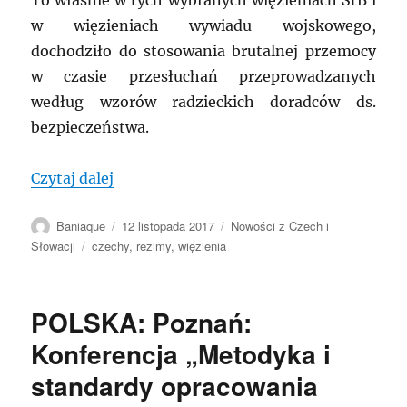
w więzieniach wywiadu wojskowego,
dochodziło do stosowania brutalnej przemocy
w czasie przesłuchań przeprowadzanych
według wzorów radzieckich doradców ds.
bezpieczeństwa.
„CZECHY: Wystawa dokumentów z więzie
Czytaj dalej
Autor
Data
Kategorie
Baniaque
12 listopada 2017
Nowości z Czech i
publikacji
Tagi
Słowacji
czechy
,
rezimy
,
więzienia
POLSKA: Poznań:
Konferencja „Metodyka i
standardy opracowania