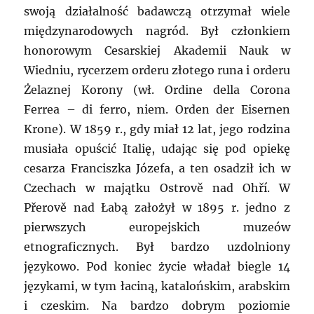
swoją działalność badawczą otrzymał wiele
międzynarodowych nagród. Był członkiem
honorowym Cesarskiej Akademii Nauk w
Wiedniu, rycerzem orderu złotego runa i orderu
Żelaznej Korony (wł. Ordine della Corona
Ferrea – di ferro, niem. Orden der Eisernen
Krone). W 1859 r., gdy miał 12 lat, jego rodzina
musiała opuścić Italię, udając się pod opiekę
cesarza Franciszka Józefa, a ten osadził ich w
Czechach w majątku Ostrově nad Ohří. W
Přerově nad Łabą założył w 1895 r. jedno z
pierwszych europejskich muzeów
etnograficznych. Był bardzo uzdolniony
językowo. Pod koniec życie władał biegle 14
językami, w tym łaciną, katalońskim, arabskim
i czeskim. Na bardzo dobrym poziomie