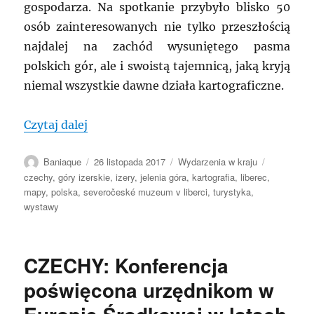
gospodarza. Na spotkanie przybyło blisko 50
osób zainteresowanych nie tylko przeszłością
najdalej na zachód wysuniętego pasma
polskich gór, ale i swoistą tajemnicą, jaką kryją
niemal wszystkie dawne działa kartograficzne.
„POLSKA: Mapy Gór Izerskich”
Czytaj dalej
Autor
Data
Kategorie
Tagi
Baniaque
26 listopada 2017
Wydarzenia w kraju
publikacji
czechy
,
góry izerskie
,
izery
,
jelenia góra
,
kartografia
,
liberec
,
mapy
,
polska
,
severočeské muzeum v liberci
,
turystyka
,
wystawy
CZECHY: Konferencja
poświęcona urzędnikom w