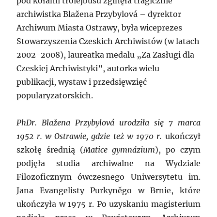
pod kołami trolejbusu zginęła tragicznie
archiwistka Blažena Przybylová – dyrektor
Archiwum Miasta Ostrawy, była wiceprezes
Stowarzyszenia Czeskich Archiwistów (w latach
2002-2008), laureatka medalu „Za Zasługi dla
Czeskiej Archiwistyki”, autorka wielu
publikacji, wystaw i przedsięwzięć
popularyzatorskich.
PhDr. Blažena Przybylová urodziła się 7 marca
1952 r. w Ostrawie, gdzie też w 1970 r.
ukończył
szkołę średnią (
Matice gymnázium
), po czym
podjęła studia archiwalne na Wydziale
Filozoficznym ówczesnego Uniwersytetu im.
Jana Evangelisty Purkyněgo w Brnie, które
ukończyła w 1975 r. Po uzyskaniu magisterium