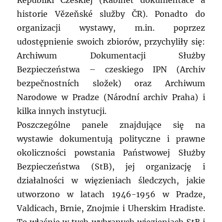
historie Vězeňské služby ČR). Ponadto do
organizacji wystawy, m.in. poprzez
udostępnienie swoich zbiorów, przychyliły się:
Archiwum Dokumentacji Służby
Bezpieczeństwa – czeskiego IPN (Archiv
bezpečnostních složek) oraz Archiwum
Narodowe w Pradze (Národní archiv Praha) i
kilka innych instytucji.
Poszczególne panele znajdujące się na
wystawie dokumentują polityczne i prawne
okoliczności powstania Państwowej Służby
Bezpieczeństwa (StB), jej organizację i
działalności w więzieniach śledczych, jakie
utworzono w latach 1946-1956 w Pradze,
Valdicach, Brnie, Znojmie i Uherskim Hradiste.
To właśnie w tych wybranych więzieniach StB i