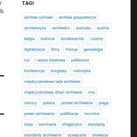
y
TAGI
ch
archiwa cyfrowe
archiwa gospodarcze
archiwistyka
archiwiści
australia
austria
belgia
białoruś
bundesarchiv
czechy
digitalizacja
filmy
francja
genealogia
ica
i wojna światowa
jubileusze
konferencje
kongresy
metodyka
międzynarodowa rada archiwów
międzynarodowy dzień archiwów
mra
niemcy
polska
portale archiwalne
praga
prawo archiwalne
publikacje
rocznice
rosja
seminaria
sfragistyka
standardy
standardy archiwalne
szwajcaria
słowacja