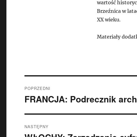
wartość history
Brzeźnica w lata
XX wieku.
Materiały doda
Nawigacja
POPRZEDNI
wpisu
FRANCJA: Podrecznik archi
Poprzedni
wpis:
NASTĘPNY
Następny