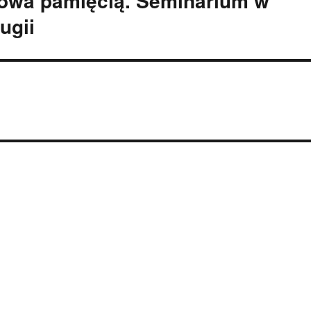
owa pamięcią. Seminarium w
ugii