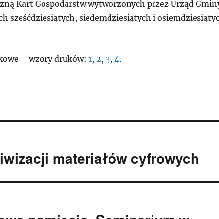
czną Kart Gospodarstw wytworzonych przez Urząd Gmin
ch sześćdziesiątych, siedemdziesiątych i osiemdziesiąty
tkowe – wzory druków:
1
,
2
,
3
,
4
.
wizacji materiałów cyfrowych