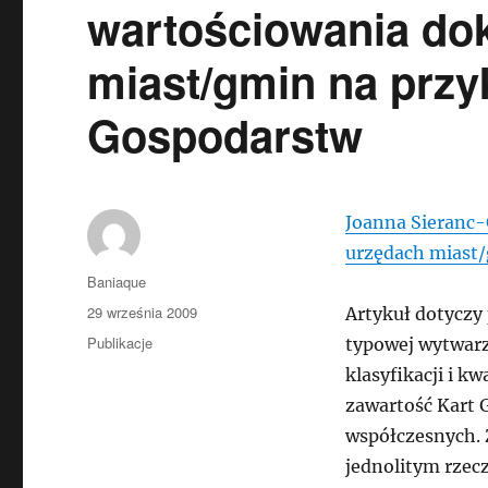
wartościowania do
miast/gmin na przy
Gospodarstw
Joanna Sieranc-
urzędach miast/
Autor
Baniaque
Data
29 września 2009
Artykuł dotyczy
publikacji
Kategorie
Publikacje
typowej wytwarz
klasyfikacji i k
zawartość Kart 
współczesnych. 
jednolitym rzec