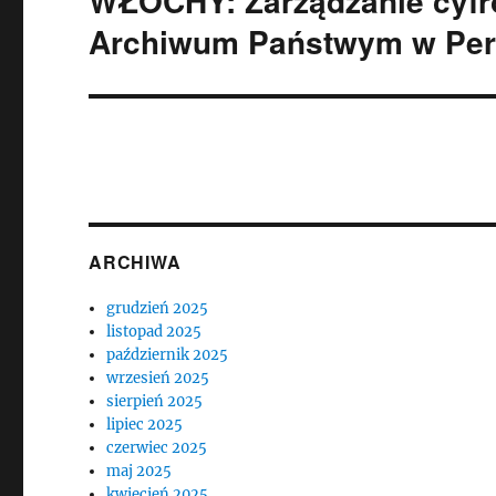
WŁOCHY: Zarządzanie cyfr
wpis:
Archiwum Państwym w Per
ARCHIWA
grudzień 2025
listopad 2025
październik 2025
wrzesień 2025
sierpień 2025
lipiec 2025
czerwiec 2025
maj 2025
kwiecień 2025