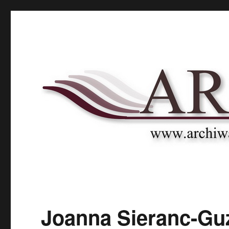
Archnet
Naukowy Portal Archiwalny
Joanna Sieranc-Gu