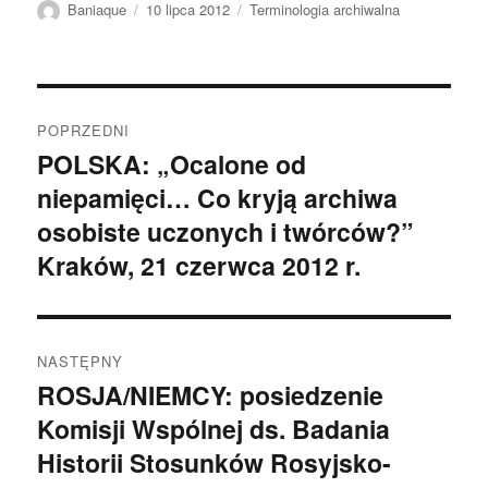
Autor
Data
Kategorie
Baniaque
10 lipca 2012
Terminologia archiwalna
publikacji
Nawigacja
POPRZEDNI
wpisu
POLSKA: „Ocalone od
Poprzedni
niepamięci… Co kryją archiwa
wpis:
osobiste uczonych i twórców?”
Kraków, 21 czerwca 2012 r.
NASTĘPNY
ROSJA/NIEMCY: posiedzenie
Następny
Komisji Wspólnej ds. Badania
wpis:
Historii Stosunków Rosyjsko-