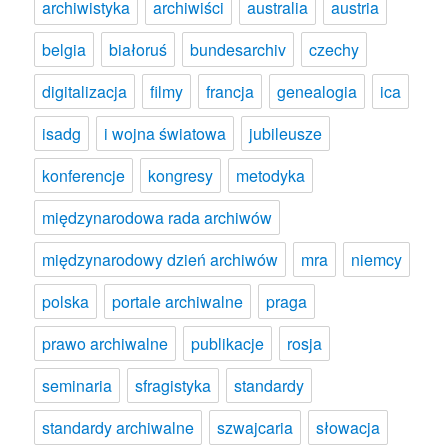
archiwistyka
archiwiści
australia
austria
belgia
białoruś
bundesarchiv
czechy
digitalizacja
filmy
francja
genealogia
ica
isadg
i wojna światowa
jubileusze
konferencje
kongresy
metodyka
międzynarodowa rada archiwów
międzynarodowy dzień archiwów
mra
niemcy
polska
portale archiwalne
praga
prawo archiwalne
publikacje
rosja
seminaria
sfragistyka
standardy
standardy archiwalne
szwajcaria
słowacja