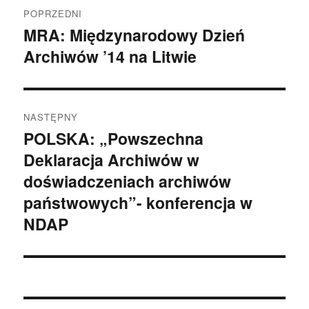
Nawigacja
POPRZEDNI
wpisu
MRA: Międzynarodowy Dzień
Poprzedni
Archiwów ’14 na Litwie
wpis:
NASTĘPNY
POLSKA: „Powszechna
Następny
Deklaracja Archiwów w
wpis:
doświadczeniach archiwów
państwowych”- konferencja w
NDAP