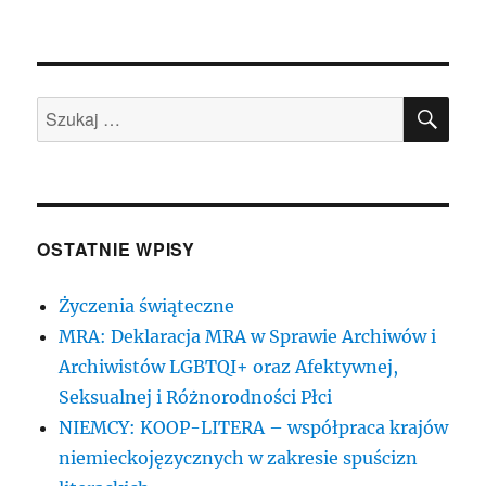
SZU
Szukaj:
OSTATNIE WPISY
Życzenia świąteczne
MRA: Deklaracja MRA w Sprawie Archiwów i
Archiwistów LGBTQI+ oraz Afektywnej,
Seksualnej i Różnorodności Płci
NIEMCY: KOOP-LITERA – współpraca krajów
niemieckojęzycznych w zakresie spuścizn