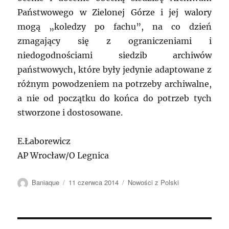
Państwowego w Zielonej Górze i jej walory
mogą „koledzy po fachu”, na co dzień
zmagający się z ograniczeniami i
niedogodnościami siedzib archiwów
państwowych, które były jedynie adaptowane z
różnym powodzeniem na potrzeby archiwalne,
a nie od początku do końca do potrzeb tych
stworzone i dostosowane.
E.Łaborewicz
AP Wrocław/O Legnica
Autor
Data
Kategorie
Baniaque
11 czerwca 2014
Nowości z Polski
publikacji