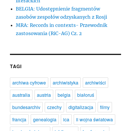
literackich
BELGIA: Udostępnienie fragmentów
zasobów zespołów odzyskanych z Rosji
MRA: Records in contexts- Przewodnik
zastosowania (RiC-AG) Cz. 2
TAGI
archiwa cyfrowe
archiwistyka
archiwiści
australia
austria
belgia
białoruś
bundesarchiv
czechy
digitalizacja
filmy
francja
genealogia
ica
ii wojna światowa