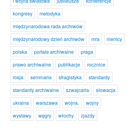
i wojna światowa
jubileusze
konferencje
kongresy
metodyka
międzynarodowa rada archiwów
międzynarodowy dzień archiwów
mra
niemcy
polska
portale archiwalne
praga
prawo archiwalne
publikacje
rocznice
rosja
seminaria
sfragistyka
standardy
standardy archiwalne
szwajcaria
słowacja
ukraina
warszawa
wojna.
wojny
wystawy
węgry
włochy
zjazdy