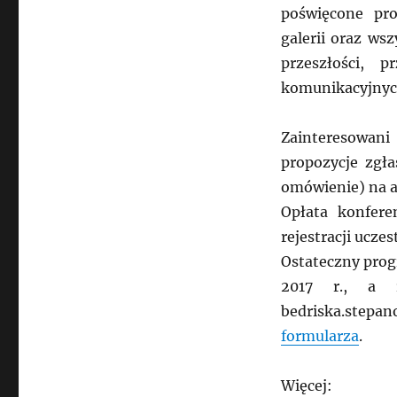
poświęcone pro
galerii oraz ws
przeszłości, 
komunikacyjnych
Zainteresowan
propozycje zgła
omówienie) na a
Opłata konfere
rejestracji ucze
Ostateczny prog
2017 r., a 
bedriska.step
formularza
.
Więcej: