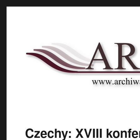
Archnet
Naukowy Portal Archiwalny
Czechy: XVIII konfe