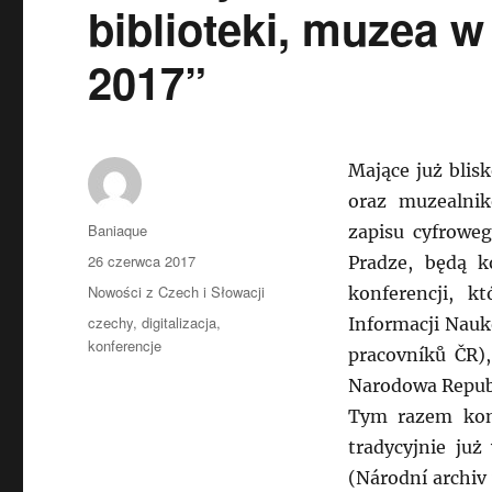
biblioteki, muzea 
2017”
Mające już blisk
oraz muzealni
Autor
Baniaque
zapisu cyfroweg
Data
26 czerwca 2017
Pradze, będą 
publikacji
Kategorie
Nowości z Czech i Słowacji
konferencji, k
Tagi
czechy
,
digitalizacja
,
Informacji Nauk
konferencje
pracovníků ČR)
Narodowa Republ
Tym razem konf
tradycyjnie ju
(Národní archiv 