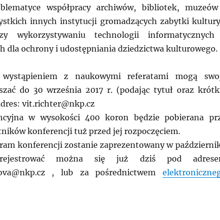
blematyce współpracy archiwów, bibliotek, muzeów
zystkich innych instytucji gromadzących zabytki kultury
przy wykorzystywaniu technologii informatycznych
 dla ochrony i udostępniania dziedzictwa kulturowego.
i wystąpieniem z naukowymi referatami mogą swo
szać do 30 września 2017 r. (podając tytuł oraz krótk
dres: vit.richter@nkp.cz
ncyjna w wysokości 400 koron będzie pobierana pr
stników konferencji tuż przed jej rozpoczęciem.
ram konferencji zostanie zaprezentowany w październi
rejestrować można się już dziś pod adres
anova@nkp.cz , lub za pośrednictwem
elektroniczne