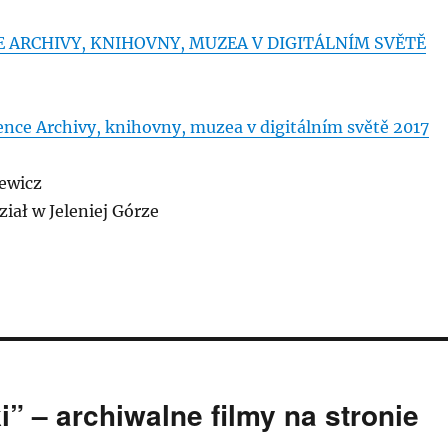
E ARCHIVY, KNIHOVNY, MUZEA V DIGITÁLNÍM SVĚTĚ
ence Archivy, knihovny, muzea v digitálním světě 2017
rewicz
iał w Jeleniej Górze
 – archiwalne filmy na stronie