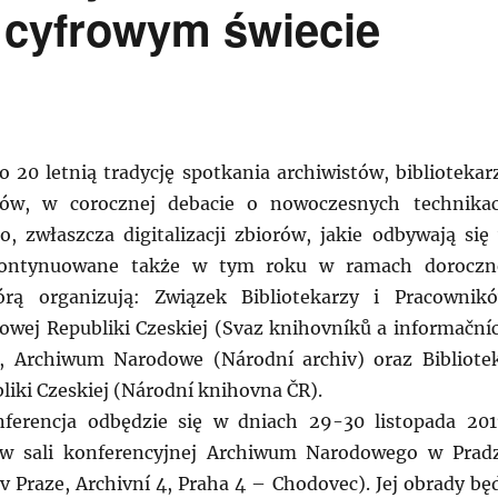
w cyfrowym świecie
o 20 letnią tradycję spotkania archiwistów, bibliotekar
ków, w corocznej debacie o nowoczesnych technika
o, zwłaszcza digitalizacji zbiorów, jakie odbywają się
kontynuowane także w tym roku w ramach doroczn
tórą organizują: Związek Bibliotekarzy i Pracownik
owej Republiki Czeskiej (Svaz knihovníků a informační
,, Archiwum Narodowe (Národní archiv) oraz Bibliote
iki Czeskiej (Národní knihovna ČR).
erencja odbędzie się w dniach 29-30 listopada 201
ż w sali konferencyjnej Archiwum Narodowego w Prad
v Praze, Archivní 4, Praha 4 – Chodovec). Jej obrady bę