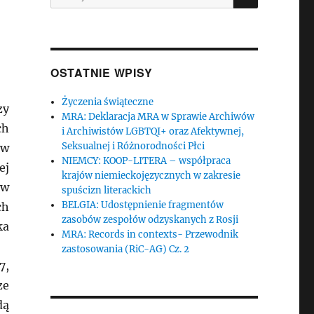
OSTATNIE WPISY
Życzenia świąteczne
zy
MRA: Deklaracja MRA w Sprawie Archiwów
ch
i Archiwistów LGBTQI+ oraz Afektywnej,
Seksualnej i Różnorodności Płci
 w
NIEMCY: KOOP-LITERA – współpraca
ej
krajów niemieckojęzycznych w zakresie
ów
spuścizn literackich
BELGIA: Udostępnienie fragmentów
ch
zasobów zespołów odzyskanych z Rosji
ka
MRA: Records in contexts- Przewodnik
zastosowania (RiC-AG) Cz. 2
7,
ze
dą