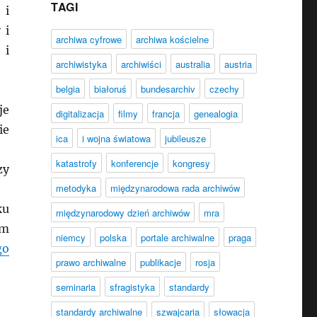
TAGI
 i
 i
archiwa cyfrowe
archiwa kościelne
 i
archiwistyka
archiwiści
australia
austria
belgia
białoruś
bundesarchiv
czechy
je
digitalizacja
filmy
francja
genealogia
ie
ica
i wojna światowa
jubileusze
katastrofy
konferencje
kongresy
zy
metodyka
międzynarodowa rada archiwów
ku
międzynarodowy dzień archiwów
mra
em
niemcy
polska
portale archiwalne
praga
go
prawo archiwalne
publikacje
rosja
seminaria
sfragistyka
standardy
standardy archiwalne
szwajcaria
słowacja