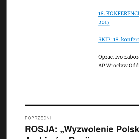
18. KONFERENC
2017
SKIP: 18. konfer
Oprac. Ivo Łabo
AP Wrocław Oddz
Nawigacja
POPRZEDNI
wpisu
ROSJA: „Wyzwolenie Polski”
Poprzedni
wpis: