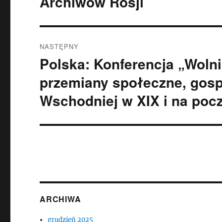
Archiwów Rosji
NASTĘPNY
Polska: Konferencja „Wolni
Następny
wpis:
przemiany społeczne, gosp
Wschodniej w XIX i na poc
ARCHIWA
grudzień 2025