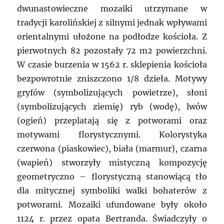
dwunastowieczne mozaiki utrzymane w
tradycji karolińskiej z silnymi jednak wpływami
orientalnymi ułożone na podłodze kościoła. Z
pierwotnych 82 pozostały 72 m2 powierzchni.
W czasie burzenia w 1562 r. sklepienia kościoła
bezpowrotnie zniszczono 1/8 dzieła. Motywy
gryfów (symbolizujących powietrze), słoni
(symbolizujących ziemię) ryb (wodę), lwów
(ogień) przeplatają się z potworami oraz
motywami florystycznymi. Kolorystyka
czerwona (piaskowiec), biała (marmur), czarna
(wapień) stworzyły mistyczną kompozycję
geometryczno – florystyczną stanowiącą tło
dla mitycznej symboliki walki bohaterów z
potworami. Mozaiki ufundowane były około
1124 r. przez opata Bertranda. Świadczyły o