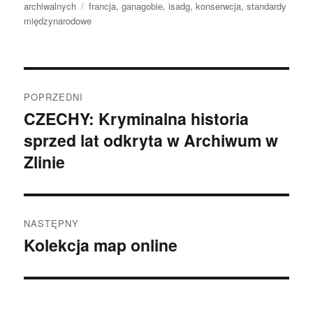
publikacji
Tagi
archiwalnych
francja
,
ganagobie
,
isadg
,
konserwcja
,
standardy
międzynarodowe
Nawigacja
POPRZEDNI
wpisu
CZECHY: Kryminalna historia
Poprzedni
sprzed lat odkryta w Archiwum w
wpis:
Zlinie
NASTĘPNY
Kolekcja map online
Następny
wpis: