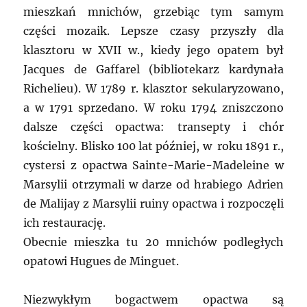
mieszkań mnichów, grzebiąc tym samym
części mozaik. Lepsze czasy przyszły dla
klasztoru w XVII w., kiedy jego opatem był
Jacques de Gaffarel (bibliotekarz kardynała
Richelieu). W 1789 r. klasztor sekularyzowano,
a w 1791 sprzedano. W roku 1794 zniszczono
dalsze części opactwa: transepty i chór
kościelny. Blisko 100 lat później, w roku 1891 r.,
cystersi z opactwa Sainte-Marie-Madeleine w
Marsylii otrzymali w darze od hrabiego Adrien
de Malijay z Marsylii ruiny opactwa i rozpoczęli
ich restaurację.
Obecnie mieszka tu 20 mnichów podległych
opatowi Hugues de Minguet.
Niezwykłym bogactwem opactwa są