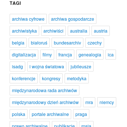
TAGI
archiwa cyfrowe
archiwa gospodarcze
archiwistyka
archiwiści
australia
austria
belgia
białoruś
bundesarchiv
czechy
digitalizacja
filmy
francja
genealogia
ica
isadg
i wojna światowa
jubileusze
konferencje
kongresy
metodyka
międzynarodowa rada archiwów
międzynarodowy dzień archiwów
mra
niemcy
polska
portale archiwalne
praga
prawo archiwalne
publikacje
rosja