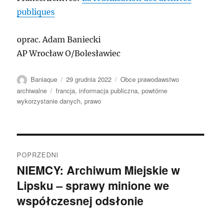
publiques
oprac. Adam Baniecki
AP Wrocław O/Bolesławiec
Autor
Data
Kategorie
Baniaque
29 grudnia 2022
Obce prawodawstwo
publikacji
Tagi
archiwalne
francja
,
informacja publiczna
,
powtórne
wykorzystanie danych
,
prawo
Nawigacja
POPRZEDNI
wpisu
NIEMCY: Archiwum Miejskie w
Poprzedni
Lipsku – sprawy minione we
wpis:
współczesnej odsłonie