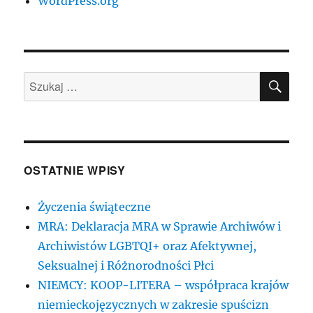
WordPress.org
SZU
Szukaj:
OSTATNIE WPISY
Życzenia świąteczne
MRA: Deklaracja MRA w Sprawie Archiwów i
Archiwistów LGBTQI+ oraz Afektywnej,
Seksualnej i Różnorodności Płci
NIEMCY: KOOP-LITERA – współpraca krajów
niemieckojęzycznych w zakresie spuścizn