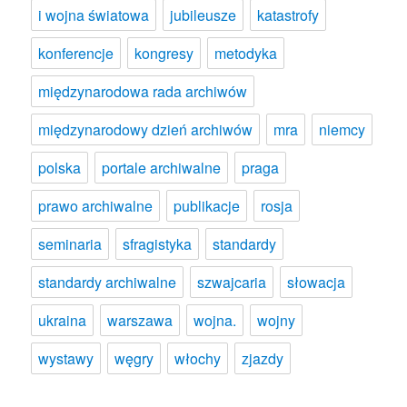
i wojna światowa
jubileusze
katastrofy
konferencje
kongresy
metodyka
międzynarodowa rada archiwów
międzynarodowy dzień archiwów
mra
niemcy
polska
portale archiwalne
praga
prawo archiwalne
publikacje
rosja
seminaria
sfragistyka
standardy
standardy archiwalne
szwajcaria
słowacja
ukraina
warszawa
wojna.
wojny
wystawy
węgry
włochy
zjazdy