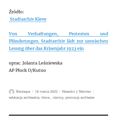
Źródło:
Stadtarchiv Kleve
Von Verhaftungen, Protesten und
Plünderungen. Stadtarchiv lädt zur szenischen
Lesung über das Krisenjahr 1923 ein
oprac. Jolanta Leśniewska
AP Płock O/Kutno
Autor
Data
Kategorie
Tagi
Baniaque
18 marca 2023
Nowości z Niemiec
publikacji
edukacja archiwalna
,
kleve.
,
niemcy
,
promocja archiwów