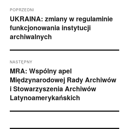
Nawigacja
POPRZEDNI
wpisu
UKRAINA: zmiany w regulaminie
Poprzedni
funkcjonowania instytucji
wpis:
archiwalnych
NASTĘPNY
MRA: Wspólny apel
Następny
Międzynarodowej Rady Archiwów
wpis:
i Stowarzyszenia Archiwów
Latynoamerykańskich