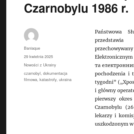
Czarnobylu 1986 r.
Państwowa Sł
przedstawia
Autor
Baniaque
przechowywany
Data
29 kwietnia 2025
Elektroniczny
publikacji
Kategorie
Nowości z Ukrainy
та електронний 
Tagi
czarnobyl
,
dokumentacja
pochodzenia i t
filmowa
,
katastrofy
,
ukraina
tygodni” („Хро
i główny operat
pierwszy okres
Czarnobylu (26
lekarzy i komis
uszkodzonym w 