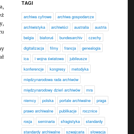
TAGI
a,
eż
archiwa cyfrowe
archiwa gospodarcze
y,
archiwistyka
archiwiści
australia
austria
cu
belgia
białoruś
bundesarchiv
czechy
digitalizacja
filmy
francja
genealogia
ny
ał
ica
i wojna światowa
jubileusze
konferencje
kongresy
metodyka
międzynarodowa rada archiwów
międzynarodowy dzień archiwów
mra
niemcy
polska
portale archiwalne
praga
prawo archiwalne
publikacje
rocznice
rosja
seminaria
sfragistyka
standardy
standardy archiwalne
szwajcaria
słowacja