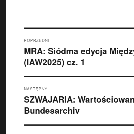
Nawigacja
POPRZEDNI
wpisu
MRA: Siódma edycja Międ
Poprzedni
wpis:
(IAW2025) cz. 1
NASTĘPNY
SZWAJARIA: Wartościowani
Następny
wpis:
Bundesarchiv