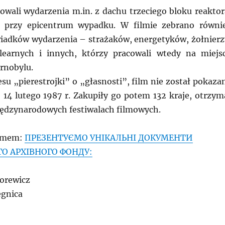
owali wydarzenia m.in. z dachu trzeciego bloku reaktor
 przy epicentrum wypadku. W filmie zebrano równi
adków wydarzenia – strażaków, energetyków, żołnierz
learnych i innych, którzy pracowali wtedy na miejs
arnobylu.
su „pierestrojki” o „głasnosti”, film nie został pokaza
o 14 lutego 1987 r. Zakupiły go potem 132 kraje, otrzym
ędzynarodowych festiwalach filmowych.
ilmem:
ПРЕЗЕНТУЄМО УНІКАЛЬНІ ДОКУМЕНТИ
О АРХІВНОГО ФОНДУ:
borewicz
egnica