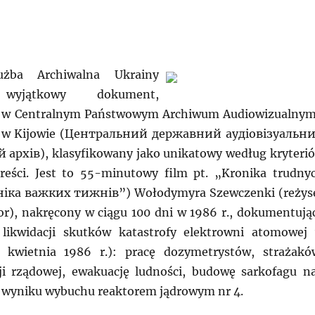
użba Archiwalna Ukrainy
 wyjątkowy dokument,
 w Centralnym Państwowym Archiwum Audiowizualnym
m w Kijowie (Центральний державний аудіовізуальн
архів), klasyfikowany jako unikatowy według kryteri
reści. Jest to 55-minutowy film pt. „Kronika trudny
ніка важких тижнів”) Wołodymyra Szewczenki (reżys
or), nakręcony w ciągu 100 dni w 1986 r., dokumentują
 likwidacji skutków katastrofy elektrowni atomowej
 kwietnia 1986 r.): pracę dozymetrystów, strażakó
ji rządowej, ewakuację ludności, budowę sarkofagu n
wyniku wybuchu reaktorem jądrowym nr 4.