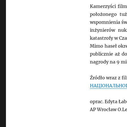
Kamerzyści film
położonego tuż
wspomnienia świ
inżynierów nuk
katastrofy w Cz
Mimo haseł okre
publicznie aż d
nagrody na 9 mi
Źródło wraz z f
НАЦІОНАЛЬНОГ
oprac. Edyta Ła
AP Wrocław O.L