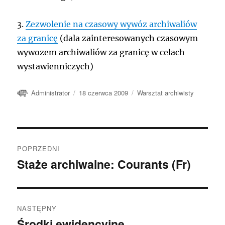
3.
Zezwolenie na czasowy wywóz archiwaliów
za granicę
(dala zainteresowanych czasowym
wywozem archiwaliów za granicę w celach
wystawienniczych)
Autor
Data
Kategorie
Administrator
18 czerwca 2009
Warsztat archiwisty
publikacji
Nawigacja
POPRZEDNI
wpisu
Staże archiwalne: Courants (Fr)
Poprzedni
wpis:
NASTĘPNY
Środki ewidencyjne
Następny