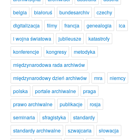
belgia
białoruś
bundesarchiv
czechy
digitalizacja
filmy
francja
genealogia
ica
i wojna światowa
jubileusze
katastrofy
konferencje
kongresy
metodyka
międzynarodowa rada archiwów
międzynarodowy dzień archiwów
mra
niemcy
polska
portale archiwalne
praga
prawo archiwalne
publikacje
rosja
seminaria
sfragistyka
standardy
standardy archiwalne
szwajcaria
słowacja