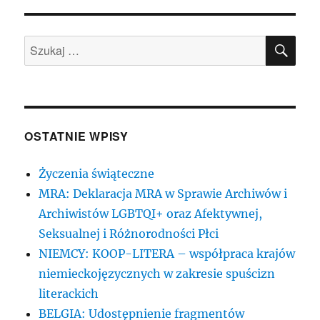
SZU
Szukaj:
OSTATNIE WPISY
Życzenia świąteczne
MRA: Deklaracja MRA w Sprawie Archiwów i
Archiwistów LGBTQI+ oraz Afektywnej,
Seksualnej i Różnorodności Płci
NIEMCY: KOOP-LITERA – współpraca krajów
niemieckojęzycznych w zakresie spuścizn
literackich
BELGIA: Udostępnienie fragmentów