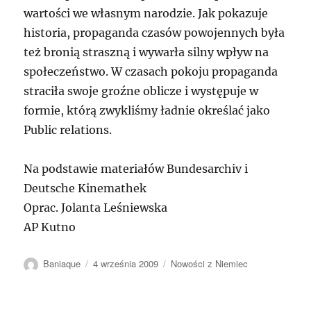
wartości we własnym narodzie. Jak pokazuje
historia, propaganda czasów powojennych była
też bronią straszną i wywarła silny wpływ na
społeczeństwo. W czasach pokoju propaganda
straciła swoje groźne oblicze i występuje w
formie, którą zwykliśmy ładnie określać jako
Public relations.
Na podstawie materiałów Bundesarchiv i
Deutsche Kinemathek
Oprac. Jolanta Leśniewska
AP Kutno
Autor
Data
Kategorie
Baniaque
4 września 2009
Nowości z Niemiec
publikacji