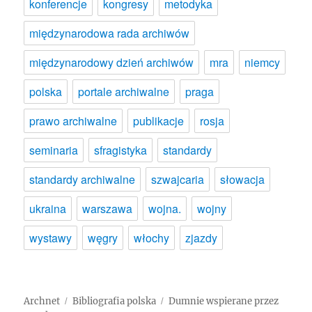
konferencje
kongresy
metodyka
międzynarodowa rada archiwów
międzynarodowy dzień archiwów
mra
niemcy
polska
portale archiwalne
praga
prawo archiwalne
publikacje
rosja
seminaria
sfragistyka
standardy
standardy archiwalne
szwajcaria
słowacja
ukraina
warszawa
wojna.
wojny
wystawy
węgry
włochy
zjazdy
Archnet
Bibliografia polska
Dumnie wspierane przez