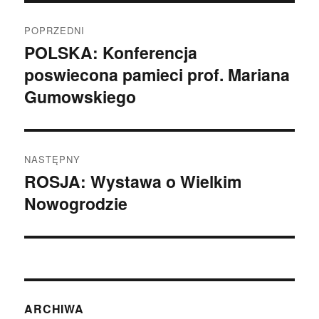
Nawigacja
POPRZEDNI
wpisu
POLSKA: Konferencja
Poprzedni
poswiecona pamieci prof. Mariana
wpis:
Gumowskiego
NASTĘPNY
ROSJA: Wystawa o Wielkim
Następny
Nowogrodzie
wpis:
ARCHIWA