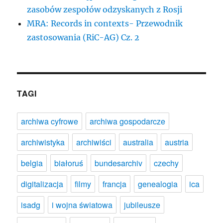
zasobów zespołów odzyskanych z Rosji
MRA: Records in contexts- Przewodnik
zastosowania (RiC-AG) Cz. 2
TAGI
archiwa cyfrowe
archiwa gospodarcze
archiwistyka
archiwiści
australia
austria
belgia
białoruś
bundesarchiv
czechy
digitalizacja
filmy
francja
genealogia
ica
isadg
i wojna światowa
jubileusze