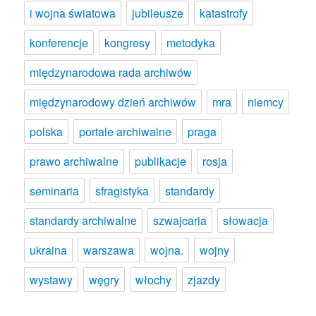
i wojna światowa
jubileusze
katastrofy
konferencje
kongresy
metodyka
międzynarodowa rada archiwów
międzynarodowy dzień archiwów
mra
niemcy
polska
portale archiwalne
praga
prawo archiwalne
publikacje
rosja
seminaria
sfragistyka
standardy
standardy archiwalne
szwajcaria
słowacja
ukraina
warszawa
wojna.
wojny
wystawy
węgry
włochy
zjazdy