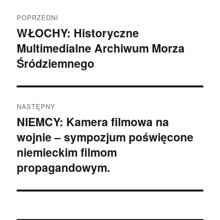
Nawigacja
POPRZEDNI
wpisu
WŁOCHY: Historyczne
Poprzedni
Multimedialne Archiwum Morza
wpis:
Śródziemnego
NASTĘPNY
NIEMCY: Kamera filmowa na
Następny
wojnie – sympozjum poświęcone
wpis:
niemieckim filmom
propagandowym.