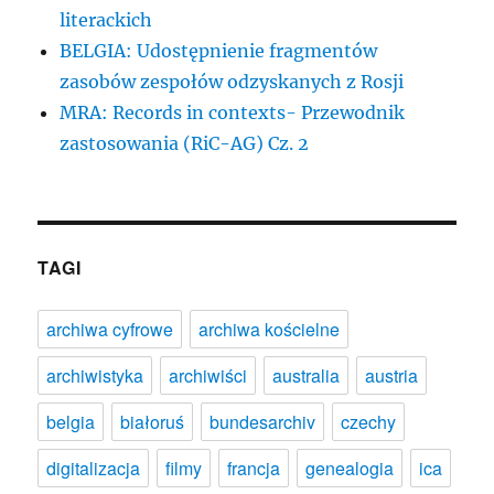
literackich
BELGIA: Udostępnienie fragmentów
zasobów zespołów odzyskanych z Rosji
MRA: Records in contexts- Przewodnik
zastosowania (RiC-AG) Cz. 2
TAGI
archiwa cyfrowe
archiwa kościelne
archiwistyka
archiwiści
australia
austria
belgia
białoruś
bundesarchiv
czechy
digitalizacja
filmy
francja
genealogia
ica