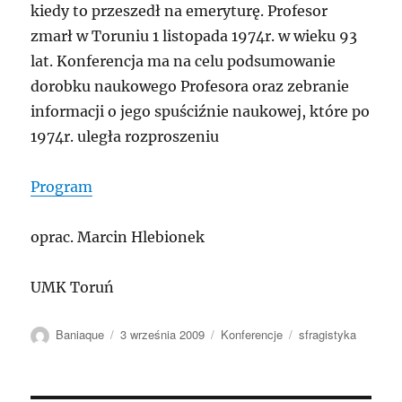
kiedy to przeszedł na emeryturę. Profesor
zmarł w Toruniu 1 listopada 1974r. w wieku 93
lat. Konferencja ma na celu podsumowanie
dorobku naukowego Profesora oraz zebranie
informacji o jego spuściźnie naukowej, które po
1974r. uległa rozproszeniu
Program
oprac. Marcin Hlebionek
UMK Toruń
Autor
Data
Kategorie
Tagi
Baniaque
3 września 2009
Konferencje
sfragistyka
publikacji