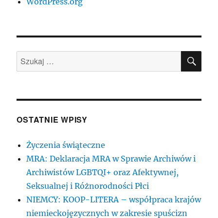
WordPress.org
SZU
Szukaj:
OSTATNIE WPISY
Życzenia świąteczne
MRA: Deklaracja MRA w Sprawie Archiwów i
Archiwistów LGBTQI+ oraz Afektywnej,
Seksualnej i Różnorodności Płci
NIEMCY: KOOP-LITERA – współpraca krajów
niemieckojęzycznych w zakresie spuścizn