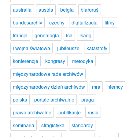
australia
austria
belgia
białoruś
bundesarchiv
czechy
digitalizacja
filmy
francja
genealogia
ica
isadg
i wojna światowa
jubileusze
katastrofy
konferencje
kongresy
metodyka
międzynarodowa rada archiwów
międzynarodowy dzień archiwów
mra
niemcy
polska
portale archiwalne
praga
prawo archiwalne
publikacje
rosja
seminaria
sfragistyka
standardy