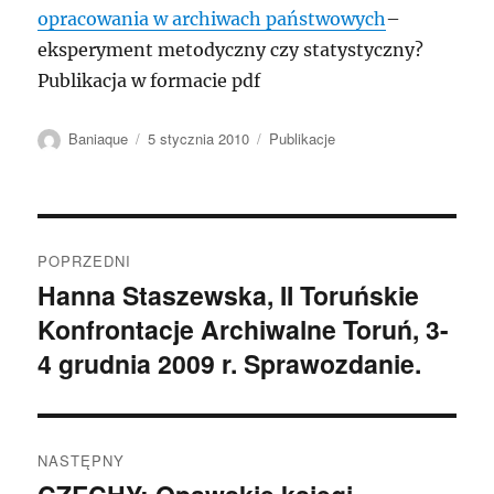
opracowania w archiwach państwowych
–
eksperyment metodyczny czy statystyczny?
Publikacja w formacie pdf
Autor
Data
Kategorie
Baniaque
5 stycznia 2010
Publikacje
publikacji
Nawigacja
POPRZEDNI
wpisu
Hanna Staszewska, II Toruńskie
Poprzedni
Konfrontacje Archiwalne Toruń, 3-
wpis:
4 grudnia 2009 r. Sprawozdanie.
NASTĘPNY
Następny