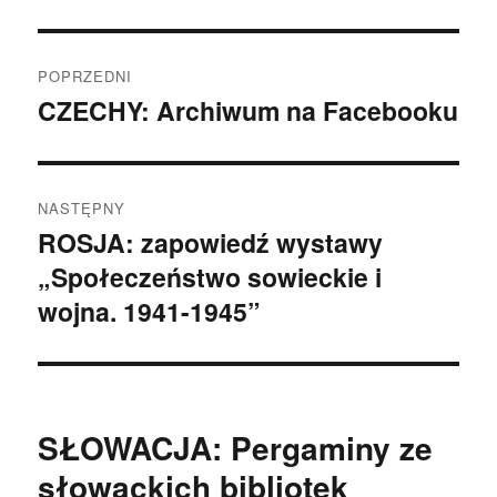
Nawigacja
POPRZEDNI
wpisu
CZECHY: Archiwum na Facebooku
Poprzedni
wpis:
NASTĘPNY
ROSJA: zapowiedź wystawy
Następny
„Społeczeństwo sowieckie i
wpis:
wojna. 1941-1945”
SŁOWACJA: Pergaminy ze
słowackich bibliotek