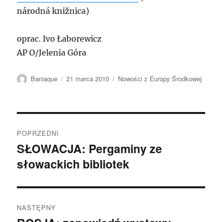
národná knižnica)
oprac. Ivo Łaborewicz
AP O/Jelenia Góra
Autor
Data
Kategorie
Baniaque
21 marca 2010
Nowości z Europy Środkowej
publikacji
Nawigacja
POPRZEDNI
wpisu
SŁOWACJA: Pergaminy ze
Poprzedni
słowackich bibliotek
wpis:
NASTĘPNY