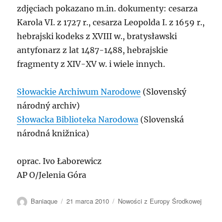
zdjęciach pokazano m.in. dokumenty: cesarza
Karola VI. z 1727 r., cesarza Leopolda I. z 1659 r.,
hebrajski kodeks z XVIII w., bratysławski
antyfonarz z lat 1487-1488, hebrajskie
fragmenty z XIV-XV w. i wiele innych.
Słowackie Archiwum Narodowe
(Slovenský
národný archiv)
Słowacka Biblioteka Narodowa
(Slovenská
národná knižnica)
oprac. Ivo Łaborewicz
AP O/Jelenia Góra
Autor
Data
Kategorie
Baniaque
21 marca 2010
Nowości z Europy Środkowej
publikacji