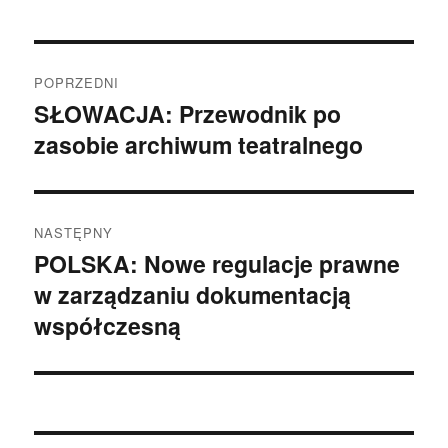
Nawigacja
POPRZEDNI
wpisu
SŁOWACJA: Przewodnik po
Poprzedni
zasobie archiwum teatralnego
wpis:
NASTĘPNY
POLSKA: Nowe regulacje prawne
Następny
w zarządzaniu dokumentacją
wpis:
współczesną