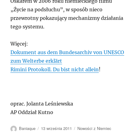
Oskarem w 2006 roku niemieckiego filmu
„Życie na podsłuchu”, w sposób nieco
przewrotny pokazujący mechanizmy działania
tego systemu.
Więcej:
Dokument aus dem Bundesarchiv von UNESCO
zum Welterbe erklärt
Rimini Protokoll. Du bist nicht allein
!
oprac. Jolanta Leśniewska
AP Oddział Kutno
Autor
Data
Kategorie
Baniaque
13 września 2011
Nowości z Niemiec
publikacji