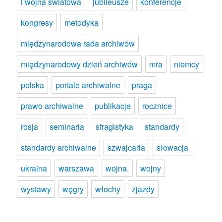
i wojna światowa
jubileusze
konferencje
kongresy
metodyka
międzynarodowa rada archiwów
międzynarodowy dzień archiwów
mra
niemcy
polska
portale archiwalne
praga
prawo archiwalne
publikacje
rocznice
rosja
seminaria
sfragistyka
standardy
standardy archiwalne
szwajcaria
słowacja
ukraina
warszawa
wojna.
wojny
wystawy
węgry
włochy
zjazdy