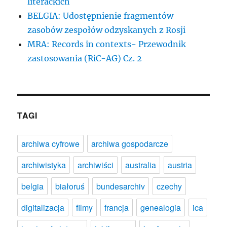
literackich
BELGIA: Udostępnienie fragmentów
zasobów zespołów odzyskanych z Rosji
MRA: Records in contexts- Przewodnik
zastosowania (RiC-AG) Cz. 2
TAGI
archiwa cyfrowe
archiwa gospodarcze
archiwistyka
archiwiści
australia
austria
belgia
białoruś
bundesarchiv
czechy
digitalizacja
filmy
francja
genealogia
ica