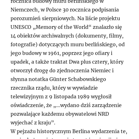
rocznica budowy muru berlińskiego w
Niemczech, w Polsce 30 rocznica podpisania
porozumień sierpniowych. Na liście projektu
UNESCO „Memory of the World“ znalazło się
14 obiektów archiwalnych (dokumenty, filmy,
fotografie) dotyczących muru berlińskiego, od
jego budowy w 1961, poprzez jego ofiary i
upadek, a także traktat Dwa plus cztery, który
otworzył drogę do zjednoczenia Niemiec i
słynna notatka Günter Schabowskiego
rzecznika rządu, który w wywiadzie
telewizyjnym z 9 listopada 1989 wygłosił
oświadczenie, że „…wydano dziś zarządzenie
pozwalające każdemu obywatelowi NRD
wyjechać z kraju”.
W pejzażu historycznym Berlina wydarzenia te,