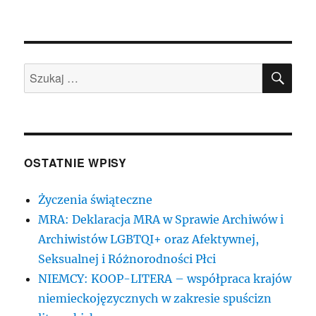
SZU
Szukaj:
OSTATNIE WPISY
Życzenia świąteczne
MRA: Deklaracja MRA w Sprawie Archiwów i
Archiwistów LGBTQI+ oraz Afektywnej,
Seksualnej i Różnorodności Płci
NIEMCY: KOOP-LITERA – współpraca krajów
niemieckojęzycznych w zakresie spuścizn