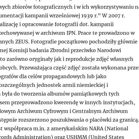
wych zbiorów fotograficznych i w ich wykorzystywaniu n
umentacji kampanii wrześniowej 1939 r.” W 2007 r.
alizację i opracowanie fotografii dot. kampanii
zechowywanej w archiwum IPN. Prace te prowadzono w
danych ZEUS. Fotografie początkowo pochodziły głównie
nej Komisji badania Zbrodni przeciwko Narodowi
to zarówno oryginały jak i reprodukcje zdjęć własnych
 obcych. Przeważająca część zdjęć została wykonana prze
ografów dla celów propagandowych lub jako
szczególnych jednostek armii niemieckiej i
 była do tworzenia albumów pamiątkowych tych
asem przeprowadzono kwerendę w innych instytucjach,
dowym Archiwum Cyfrowym i Centralnym Archiwum
ępnie rozszerzono poszukiwania o placówki za granicą.
st współpraca m.in. z amerykańskim NARA (National
cords Administration) oraz USHMM (United States