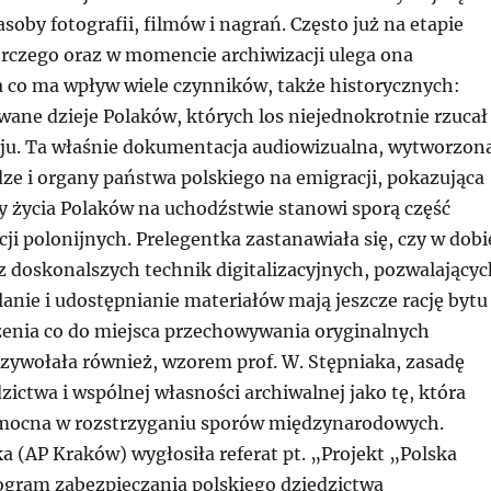
oby fotografii, filmów i nagrań. Często już na etapie
rczego oraz w momencie archiwizacji ulega ona
a co ma wpływ wiele czynników, także historycznych:
wane dzieje Polaków, których los niejednokrotnie rzucał
aju. Ta właśnie dokumentacja audiowizualna, wytworzon
ze i organy państwa polskiego na emigracji, pokazująca
y życia Polaków na uchodźstwie stanowi sporą część
ji polonijnych. Prelegentka zastanawiała się, czy w dobi
z doskonalszych technik digitalizacyjnych, pozwalającyc
lanie i udostępnianie materiałów mają jeszcze rację bytu
czenia co do miejsca przechowywania oryginalnych
ywołała również, wzorem prof. W. Stępniaka, zasadę
ictwa i wspólnej własności archiwalnej jako tę, która
mocna w rozstrzyganiu sporów międzynarodowych.
a (AP Kraków) wygłosiła referat pt. „Projekt „Polska
ogram zabezpieczania polskiego dziedzictwa