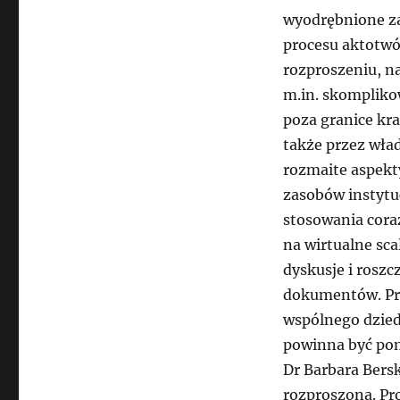
wyodrębnione zas
procesu aktotwó
rozproszeniu, n
m.in. skompliko
poza granice kr
także przez wład
rozmaite aspekt
zasobów instytuc
stosowania cora
na wirtualne sca
dyskusje i rosz
dokumentów. Prz
wspólnego dziedz
powinna być po
Dr Barbara Bersk
rozproszona. Pr