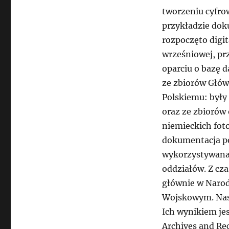
tworzeniu cyfro
przykładzie dok
rozpoczęto digit
wrześniowej, pr
oparciu o bazę 
ze zbiorów Głów
Polskiemu: były 
oraz ze zbiorów
niemieckich fot
dokumentacja po
wykorzystywana
oddziałów. Z cz
głównie w Naro
Wojskowym. Nast
Ich wynikiem je
Archives and Re