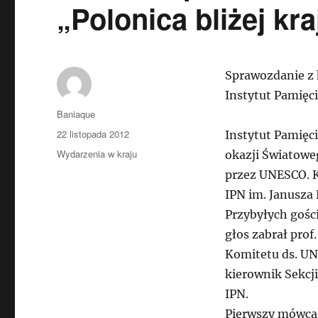
„Polonica bliżej kra
Sprawozdanie z k
Instytut Pamięc
Autor
Baniaque
Data
22 listopada 2012
Instytut Pamięc
publikacji
Kategorie
Wydarzenia w kraju
okazji Światowe
przez UNESCO. K
IPN im. Janusza
Przybyłych gości
głos zabrał prof
Komitetu ds. UN
kierownik Sekcj
IPN.
Pierwszy mówca,