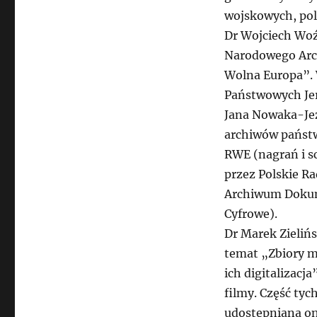
wojskowych, pol
Dr Wojciech Woź
Narodowego Arc
Wolna Europa”. 
Państwowych Jer
Jana Nowaka-Jez
archiwów państw
RWE (nagrań i sc
przez Polskie Rad
Archiwum Dokum
Cyfrowe).
Dr Marek Zieliń
temat „Zbiory m
ich digitalizacj
filmy. Część tyc
udostępniana onl