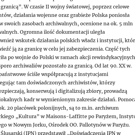
granicą”. W czasie II wojny światowej, poprzez celowe
ntów, działania wojenne oraz grabieże Polska poniosła
w swoich zasobach archiwalnych, ocenione na ok. 5 mln
walnych. Ogromna ilość dokumentacji uległa
wnież wskutek działania polskich władz i instytucji, któ
eźć ją za granicę w celu jej zabezpieczenia. Część tych
iła po wojnie do Polski w ramach akcji rewindykacyjnych
poro archiwaliów pozostało za granicą. Od lat 90. XX w.
państwowe ściśle współpracują z instytucjami
legując tam doświadczonych archiwistów, którzy
zpieczają, konserwują i digitalizują zbiory, prowadzą
 lokalnych kadr w wymienionym zakresie działań. Pomoc
 ok. 20 placówek polonijnych, są to m.in. archiwum
ackiego „Kultura” w Maisons-Laffitte po Paryżem, Instyt
iego w Nowym Jorku, Ośrodek OO. Pallotynów w Paryżu.
Ślusarski (IPN) przedstawił „Doświadczenia IPN w