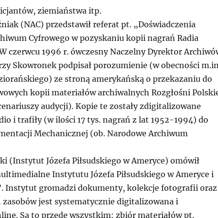
icjantów, ziemiaństwa itp.
niak (NAC) przedstawił referat pt. „Doświadczenia
hiwum Cyfrowego w pozyskaniu kopii nagrań Radia
W czerwcu 1996 r. ówczesny Naczelny Dyrektor Archiwó
zy Skowronek podpisał porozumienie (w obecności m.in
iorańskiego) ze stroną amerykańską o przekazaniu do
owych kopii materiałów archiwalnych Rozgłośni Polski
enariuszy audycji). Kopie te zostały zdigitalizowane
io i trafiły (w ilości 17 tys. nagrań z lat 1952-1994) do
entacji Mechanicznej (ob. Narodowe Archiwum
ski (Instytut Józefa Piłsudskiego w Ameryce) omówił
ultimedialne Instytutu Józefa Piłsudskiego w Ameryce i
a”. Instytut gromadzi dokumenty, kolekcje fotografii oraz
h zasobów jest systematycznie digitalizowana i
ine. Są to przede wszystkim: zbiór materiałów pt.