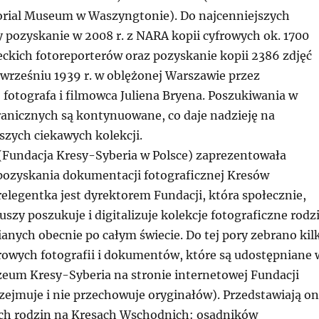
rial Museum w Waszyngtonie). Do najcenniejszych
 pozyskanie w 2008 r. z NARA kopii cyfrowych ok. 1700
eckich fotoreporterów oraz pozyskanie kopii 2386 zdjęć
rześniu 1939 r. w oblężonej Warszawie przez
fotografa i filmowca Juliena Bryena. Poszukiwania w
anicznych są kontynuowane, co daje nadzieję na
szych ciekawych kolekcji.
Fundacja Kresy-Syberia w Polsce) zaprezentowała
ozyskania dokumentacji fotograficznej Kresów
elegentka jest dyrektorem Fundacji, która społecznie,
uszy poszukuje i digitalizuje kolekcje fotograficzne rodz
anych obecnie po całym świecie. Do tej pory zebrano kil
frowych fotografii i dokumentów, które są udostępniane 
um Kresy-Syberia na stronie internetowej Fundacji
zejmuje i nie przechowuje oryginałów). Przedstawiają o
ych rodzin na Kresach Wschodnich: osadników