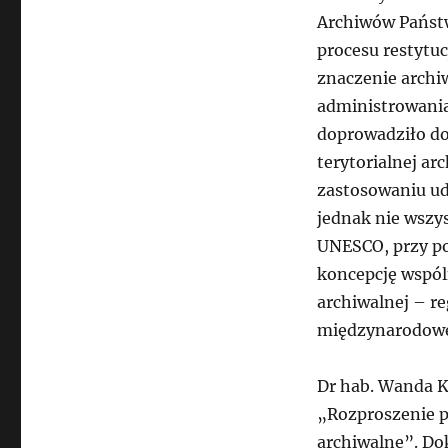
Archiwów Państw
procesu restytuc
znaczenie archi
administrowania
doprowadziło do
terytorialnej ar
zastosowaniu ud
jednak nie wszys
UNESCO, przy p
koncepcję wspól
archiwalnej – re
międzynarodowej
Dr hab. Wanda 
„Rozproszenie p
archiwalne”. Do