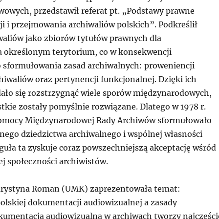
owych, przedstawił referat pt. „Podstawy prawne
ji i przejmowania archiwaliów polskich”. Podkreślił
waliów jako zbiorów tytułów prawnych dla
 określonym terytorium, co w konsekwencji
 sformułowania zasad archiwalnych: proweniencji
chiwaliów oraz pertynencji funkcjonalnej. Dzięki ich
ało się rozstrzygnąć wiele sporów międzynarodowych,
tkie zostały pomyślnie rozwiązane. Dlatego w 1978 r.
omocy Międzynarodowej Rady Archiwów sformułowało
nego dziedzictwa archiwalnego i wspólnej własności
guła ta zyskuje coraz powszechniejszą akceptację wśród
 społeczności archiwistów.
Krystyna Roman (UMK) zaprezentowała temat:
olskiej dokumentacji audiowizualnej a zasady
kumentacja audiowizualna w archiwach tworzy najczęści