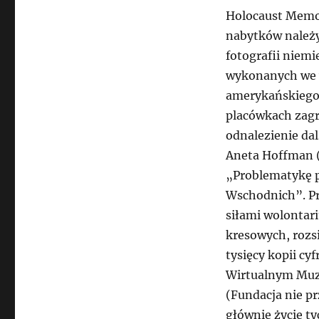
Holocaust Memo
nabytków należy
fotografii niemi
wykonanych we w
amerykańskiego 
placówkach zagr
odnalezienie dal
Aneta Hoffman (
„Problematykę p
Wschodnich”. Pr
siłami wolontari
kresowych, rozsi
tysięcy kopii cy
Wirtualnym Muze
(Fundacja nie pr
głównie życie t