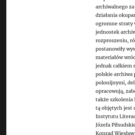
archiwalnego za 
działania okupa
ogromne straty 
jednostek archi
rozproszeniu, ró
postanowiły wywi
materiałów wróc
jednak całkiem s
polskie archiwa 
polonijnymi, de
opracowują, zabe
także szkolenia
tą objętych jest
Instytutu Liter
Józefa Piłsudsk
Konrad Wiesław 