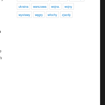
ukraina
warszawa
wojna.
wojny
wystawy
węgry
włochy
zjazdy
a
e
h