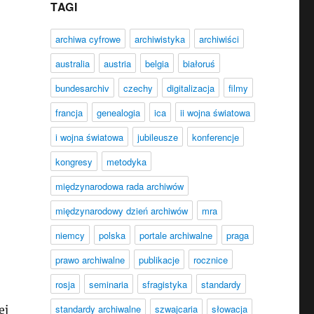
TAGI
archiwa cyfrowe
archiwistyka
archiwiści
australia
austria
belgia
białoruś
bundesarchiv
czechy
digitalizacja
filmy
francja
genealogia
ica
ii wojna światowa
i wojna światowa
jubileusze
konferencje
kongresy
metodyka
międzynarodowa rada archiwów
międzynarodowy dzień archiwów
mra
niemcy
polska
portale archiwalne
praga
prawo archiwalne
publikacje
rocznice
rosja
seminaria
sfragistyka
standardy
standardy archiwalne
szwajcaria
słowacja
ej