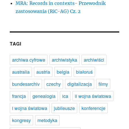
MRA: Records in contexts- Przewodnik
zastosowania (RiC-AG) Cz. 2
TAGI
archiwa cyfrowe
archiwistyka
archiwiści
australia
austria
belgia
białoruś
bundesarchiv
czechy
digitalizacja
filmy
francja
genealogia
ica
ii wojna światowa
i wojna światowa
jubileusze
konferencje
kongresy
metodyka