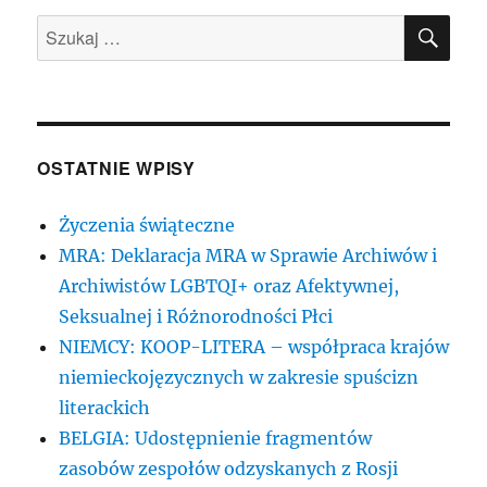
SZU
Szukaj:
OSTATNIE WPISY
Życzenia świąteczne
MRA: Deklaracja MRA w Sprawie Archiwów i
Archiwistów LGBTQI+ oraz Afektywnej,
Seksualnej i Różnorodności Płci
NIEMCY: KOOP-LITERA – współpraca krajów
niemieckojęzycznych w zakresie spuścizn
literackich
BELGIA: Udostępnienie fragmentów
zasobów zespołów odzyskanych z Rosji