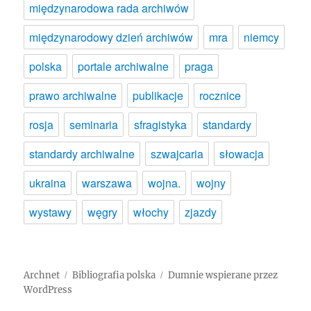
międzynarodowa rada archiwów
międzynarodowy dzień archiwów
mra
niemcy
polska
portale archiwalne
praga
prawo archiwalne
publikacje
rocznice
rosja
seminaria
sfragistyka
standardy
standardy archiwalne
szwajcaria
słowacja
ukraina
warszawa
wojna.
wojny
wystawy
węgry
włochy
zjazdy
Archnet
Bibliografia polska
Dumnie wspierane przez
WordPress