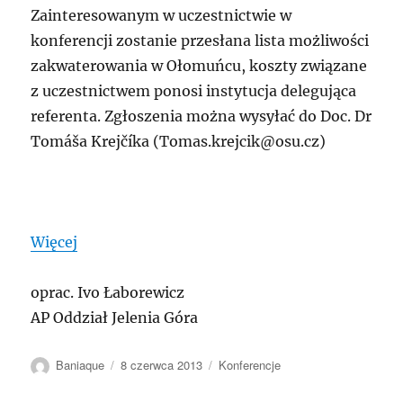
Zainteresowanym w uczestnictwie w
konferencji zostanie przesłana lista możliwości
zakwaterowania w Ołomuńcu, koszty związane
z uczestnictwem ponosi instytucja delegująca
referenta. Zgłoszenia można wysyłać do Doc. Dr
Tomáša Krejčíka (Tomas.krejcik@osu.cz)
Więcej
oprac. Ivo Łaborewicz
AP Oddział Jelenia Góra
Autor
Data
Kategorie
Baniaque
8 czerwca 2013
Konferencje
publikacji