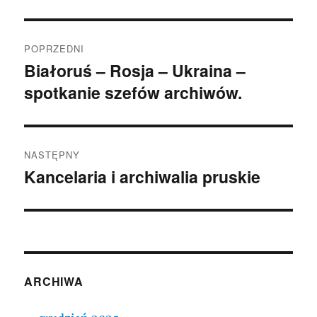
Nawigacja
POPRZEDNI
wpisu
Białoruś – Rosja – Ukraina –
Poprzedni
spotkanie szefów archiwów.
wpis:
NASTĘPNY
Kancelaria i archiwalia pruskie
Następny
wpis:
ARCHIWA