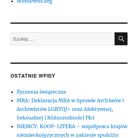
WordPress.org
SZU
Szukaj:
OSTATNIE WPISY
Życzenia świąteczne
MRA: Deklaracja MRA w Sprawie Archiwów i
Archiwistów LGBTQI+ oraz Afektywnej,
Seksualnej i Różnorodności Płci
NIEMCY: KOOP-LITERA – współpraca krajów
niemieckojęzycznych w zakresie spuścizn