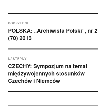
Nawigacja
POPRZEDNI
wpisu
POLSKA: „Archiwista Polski”, nr 2
Poprzedni
(70) 2013
wpis:
NASTĘPNY
CZECHY: Sympozjum na temat
Następny
międzywojennych stosunków
wpis:
Czechów i Niemców