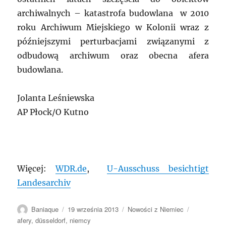
archiwalnych – katastrofa budowlana w 2010
roku Archiwum Miejskiego w Kolonii wraz z
późniejszymi perturbacjami związanymi z
odbudową archiwum oraz obecna afera
budowlana.
Jolanta Leśniewska
AP Płock/O Kutno
Więcej:
WDR.de
,
U-Ausschuss besichtigt
Landesarchiv
Autor
Data
Kategorie
Tagi
Baniaque
19 września 2013
Nowości z Niemiec
publikacji
afery
,
düsseldorf
,
niemcy