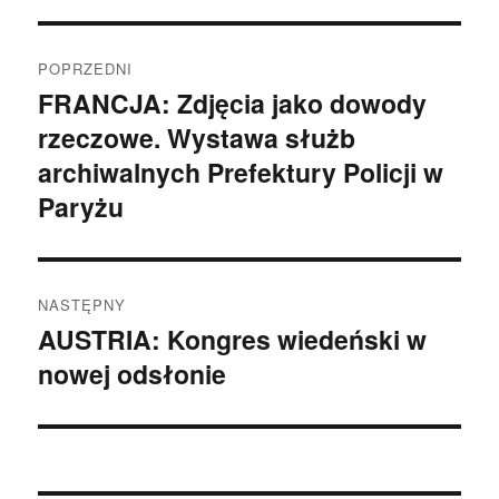
Nawigacja
POPRZEDNI
wpisu
FRANCJA: Zdjęcia jako dowody
Poprzedni
rzeczowe. Wystawa służb
wpis:
archiwalnych Prefektury Policji w
Paryżu
NASTĘPNY
AUSTRIA: Kongres wiedeński w
Następny
nowej odsłonie
wpis: