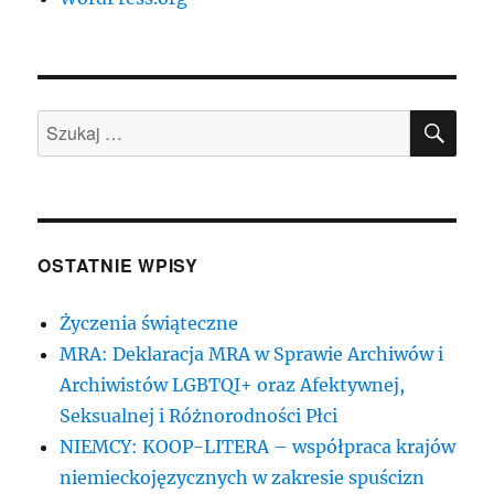
SZU
Szukaj:
OSTATNIE WPISY
Życzenia świąteczne
MRA: Deklaracja MRA w Sprawie Archiwów i
Archiwistów LGBTQI+ oraz Afektywnej,
Seksualnej i Różnorodności Płci
NIEMCY: KOOP-LITERA – współpraca krajów
niemieckojęzycznych w zakresie spuścizn