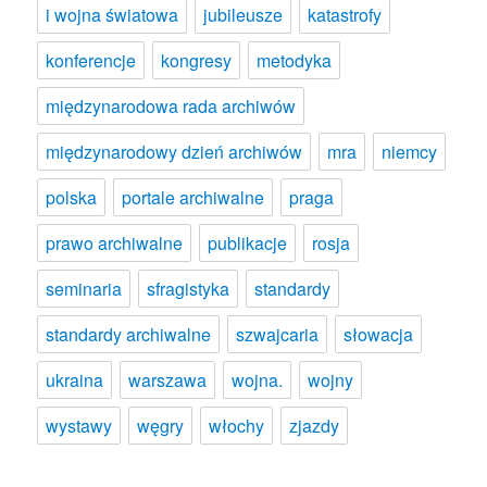
i wojna światowa
jubileusze
katastrofy
konferencje
kongresy
metodyka
międzynarodowa rada archiwów
międzynarodowy dzień archiwów
mra
niemcy
polska
portale archiwalne
praga
prawo archiwalne
publikacje
rosja
seminaria
sfragistyka
standardy
standardy archiwalne
szwajcaria
słowacja
ukraina
warszawa
wojna.
wojny
wystawy
węgry
włochy
zjazdy