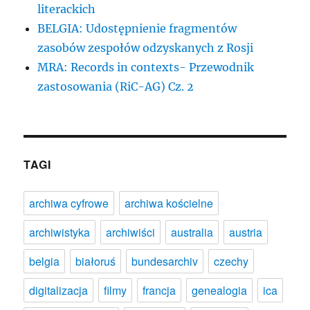
literackich
BELGIA: Udostępnienie fragmentów
zasobów zespołów odzyskanych z Rosji
MRA: Records in contexts- Przewodnik
zastosowania (RiC-AG) Cz. 2
TAGI
archiwa cyfrowe
archiwa kościelne
archiwistyka
archiwiści
australia
austria
belgia
białoruś
bundesarchiv
czechy
digitalizacja
filmy
francja
genealogia
ica