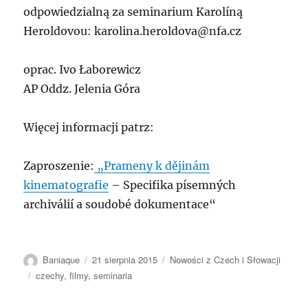
odpowiedzialną za seminarium Karolíną
Heroldovou: karolina.heroldova@nfa.cz
oprac. Ivo Łaborewicz
AP Oddz. Jelenia Góra
Więcej informacji patrz:
Zaproszenie:
„Prameny k dějinám
kinematografie
– Specifika písemných
archiválií a soudobé dokumentace“
Autor
Data
Kategorie
Baniaque
21 sierpnia 2015
Nowości z Czech i Słowacji
publikacji
Tagi
czechy
,
filmy
,
seminaria