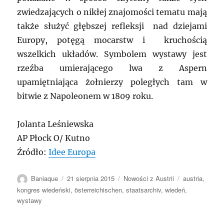
zwiedzających o nikłej znajomości tematu mają
także służyć głębszej refleksji nad dziejami
Europy, potęgą mocarstw i kruchością
wszelkich układów. Symbolem wystawy jest
rzeźba umierającego lwa z Aspern
upamiętniająca żołnierzy poległych tam w
bitwie z Napoleonem w 1809 roku.
Jolanta Leśniewska
AP Płock O/ Kutno
Źródło:
Idee Europa
Autor
Data
Kategorie
Tagi
Baniaque
21 sierpnia 2015
Nowości z Austrii
austria
,
publikacji
kongres wiedeński
,
österreichischen
,
staatsarchiv
,
wiedeń
,
wystawy