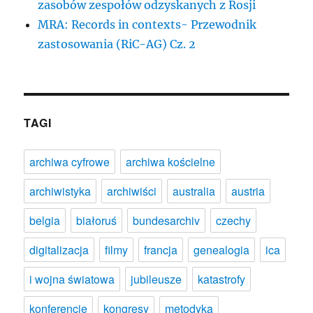
zasobów zespołów odzyskanych z Rosji
MRA: Records in contexts- Przewodnik
zastosowania (RiC-AG) Cz. 2
TAGI
archiwa cyfrowe
archiwa kościelne
archiwistyka
archiwiści
australia
austria
belgia
białoruś
bundesarchiv
czechy
digitalizacja
filmy
francja
genealogia
ica
i wojna światowa
jubileusze
katastrofy
konferencje
kongresy
metodyka