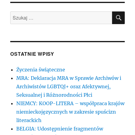
SZU
Szukaj:
OSTATNIE WPISY
Życzenia świąteczne
MRA: Deklaracja MRA w Sprawie Archiwów i
Archiwistów LGBTQI+ oraz Afektywnej,
Seksualnej i Różnorodności Płci
NIEMCY: KOOP-LITERA – współpraca krajów
niemieckojęzycznych w zakresie spuścizn
literackich
BELGIA: Udostępnienie fragmentów