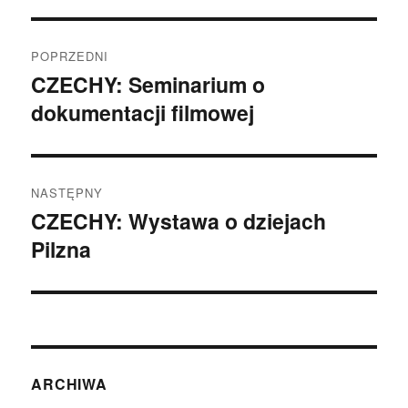
Nawigacja
POPRZEDNI
wpisu
CZECHY: Seminarium o
Poprzedni
dokumentacji filmowej
wpis:
NASTĘPNY
CZECHY: Wystawa o dziejach
Następny
Pilzna
wpis:
ARCHIWA