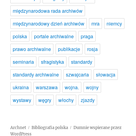
międzynarodowa rada archiwów
międzynarodowy dzień archiwów
mra
niemcy
polska
portale archiwalne
praga
prawo archiwalne
publikacje
rosja
seminaria
sfragistyka
standardy
standardy archiwalne
szwajcaria
słowacja
ukraina
warszawa
wojna.
wojny
wystawy
węgry
włochy
zjazdy
Archnet
Bibliografia polska
Dumnie wspierane przez
WordPress