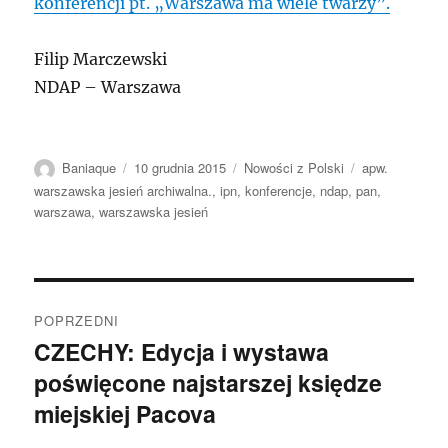
konferencji pt. „Warszawa ma wiele twarzy”.
Filip Marczewski
NDAP – Warszawa
Autor
Data
Kategorie
Tagi
Baniaque
10 grudnia 2015
Nowości z Polski
apw.
publikacji
warszawska jesień archiwalna.
,
ipn
,
konferencje
,
ndap
,
pan
,
warszawa
,
warszawska jesień
Nawigacja
POPRZEDNI
wpisu
CZECHY: Edycja i wystawa
Poprzedni
poświęcone najstarszej księdze
wpis:
miejskiej Pacova