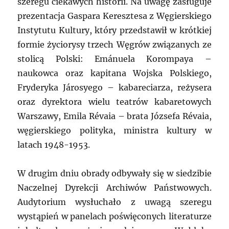
szeregu ciekawych historii. Na uwagę zasługuje
prezentacja Gaspara Keresztesa z Węgierskiego
Instytutu Kultury, który przedstawił w krótkiej
formie życiorysy trzech Węgrów związanych ze
stolicą Polski: Emánuela Korompaya –
naukowca oraz kapitana Wojska Polskiego,
Fryderyka Járosyego – kabareciarza, reżysera
oraz dyrektora wielu teatrów kabaretowych
Warszawy, Emila Révaia – brata Józsefa Révaia,
węgierskiego polityka, ministra kultury w
latach 1948-1953.
W drugim dniu obrady odbywały się w siedzibie
Naczelnej Dyrekcji Archiwów Państwowych.
Audytorium wysłuchało z uwagą szeregu
wystąpień w panelach poświęconych literaturze