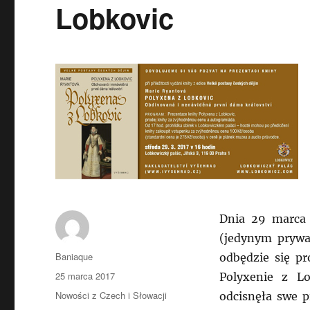
Lobkovic
Dnia 29 marca 
(jedynym prywa
Autor
Baniaque
odbędzie się pr
Data
25 marca 2017
Polyxenie z Lo
publikacji
Kategorie
Nowości z Czech i Słowacji
odcisnęła swe p