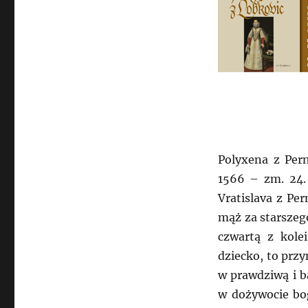
Polyxena z Pern
1566 – zm. 24. 
Vratislava z Pe
mąż za starszego
czwartą z kole
dziecko, to przy
w prawdziwą i b
w dożywocie bog