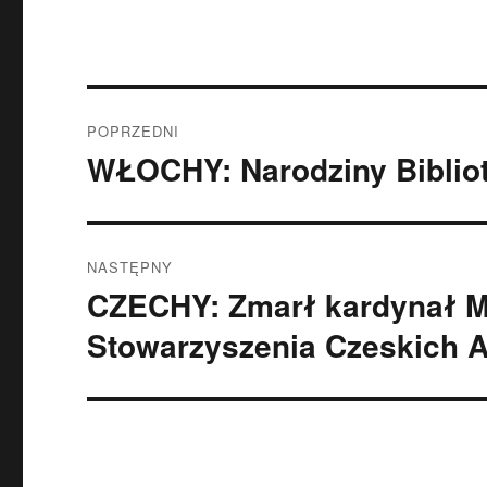
Nawigacja
POPRZEDNI
wpisu
WŁOCHY: Narodziny Bibliot
Poprzedni
wpis:
NASTĘPNY
CZECHY: Zmarł kardynał Mi
Następny
wpis:
Stowarzyszenia Czeskich 