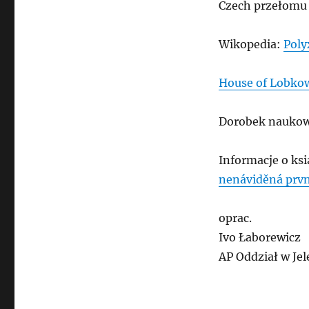
Czech przełomu X
Wikopedia:
Poly
House of Lobko
Dorobek nauko
Informacje o ks
nenáviděná prvn
oprac.
Ivo Łaborewicz
AP Oddział w Jel