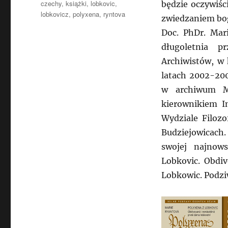
Tagi
czechy
,
książki
,
lobkovic
,
będzie oczywiśc
lobkovicz
,
polyxena
,
ryntova
zwiedzaniem bo
Doc. PhDr. Mar
długoletnia p
Archiwistów, w 
latach 2002-200
w archiwum M
kierownikiem I
Wydziale Filoz
Budziejowicach.
swojej najnow
Lobkovic. Obdiv
Lobkowic. Podzi