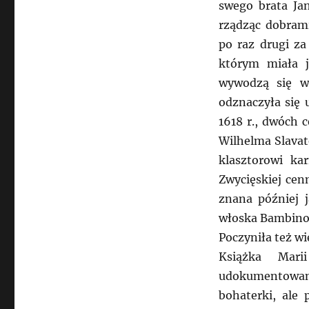
swego brata Jan
rządząc dobrami
po raz drugi za
którym miała 
wywodzą się w
odznaczyła się 
1618 r., dwóch 
Wilhelma Slavat
klasztorowi ka
Zwycięskiej cen
znana później j
włoska Bambino d
Poczyniła też wi
Książka Mari
udokumentowa
bohaterki, ale 