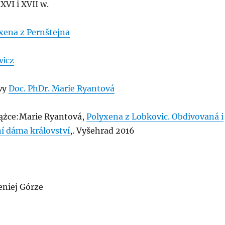
VI i XVII w.
xena z Pernštejna
wicz
wy
Doc. PhDr. Marie Ryantová
iążce:Marie Ryantová,
Polyxena z Lobkovic. Obdivovaná i
í dáma království
,. Vyšehrad 2016
eniej Górze