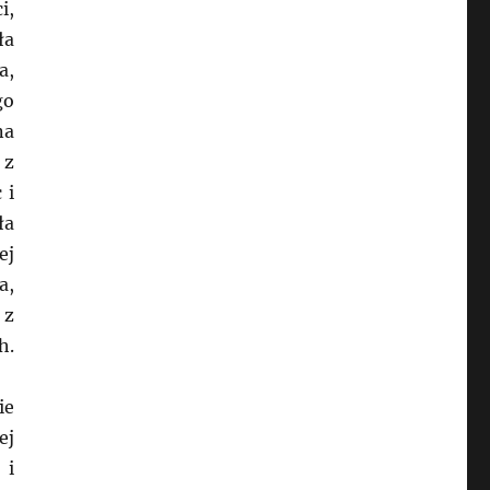
i,
ła
a,
go
na
 z
 i
ła
ej
a,
 z
h.
ie
ej
 i