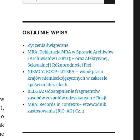
OSTATNIE WPISY
Życzenia świąteczne
MRA: Deklaracja MRA w Sprawie Archiwów
i Archiwistów LGBTQI+ oraz Afektywnej,
Seksualnej i Różnorodności Płci
NIEMCY: KOOP-LITERA – współpraca
krajów niemieckojęzycznych w zakresie
spuścizn literackich
BELGIA: Udostępnienie fragmentów
zasobów zespołów odzyskanych z Rosji
ów
MRA: Records in contexts- Przewodnik
),
zastosowania (RiC-AG) Cz. 2
 o
ak
ne