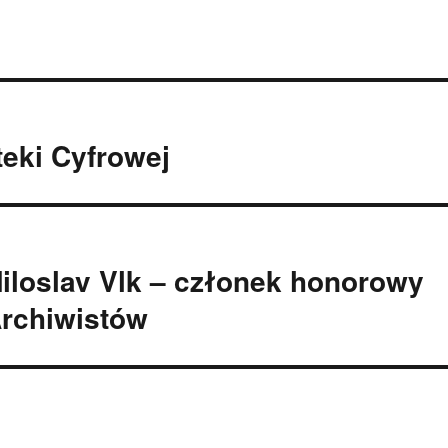
eki Cyfrowej
loslav Vlk – członek honorowy
Archiwistów