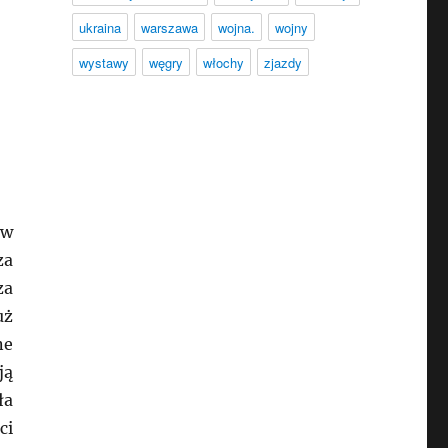
ukraina
warszawa
wojna.
wojny
wystawy
węgry
włochy
zjazdy
 w
za
za
uż
ne
ją
ła
ci