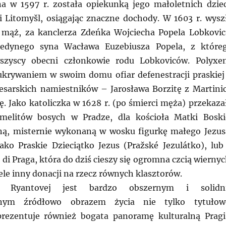
a w 1597 r. została opiekunką jego małoletnich dziec
 Litomyšl, osiągając znaczne dochody. W 1603 r. wysz
 mąż, za kanclerza Zdeńka Wojciecha Popela Lobkovic
jedynego syna Wacława Euzebiusza Popela, z które
szyscy obecni członkowie rodu Lobkoviców. Polyxe
ukrywaniem w swoim domu ofiar defenestracji praskiej
cesarskich namiestników – Jarosława Borzitę z Martinic
ę. Jako katoliczka w 1628 r. (po śmierci męża) przekaza
rmelitów bosych w Pradze, dla kościoła Matki Boski
ną, misternie wykonaną w wosku figurkę małego Jezus
ako Praskie Dzieciątko Jezus (Pražské Jezulátko), lub
i Praga, która do dziś cieszy się ogromna czcią wiernyc
ele inny donacji na rzecz równych klasztorów.
i Ryantovej jest bardzo obszernym i solidn
nym źródłowo obrazem życia nie tylko tytułow
prezentuje również bogata panoramę kulturalną Pragi