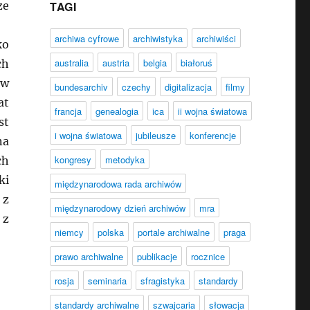
ze
TAGI
archiwa cyfrowe
archiwistyka
archiwiści
ko
australia
austria
belgia
białoruś
ch
 w
bundesarchiv
czechy
digitalizacja
filmy
at
francja
genealogia
ica
ii wojna światowa
st
i wojna światowa
jubileusze
konferencje
na
kongresy
metodyka
ch
ki
międzynarodowa rada archiwów
 z
międzynarodowy dzień archiwów
mra
 z
niemcy
polska
portale archiwalne
praga
prawo archiwalne
publikacje
rocznice
rosja
seminaria
sfragistyka
standardy
standardy archiwalne
szwajcaria
słowacja