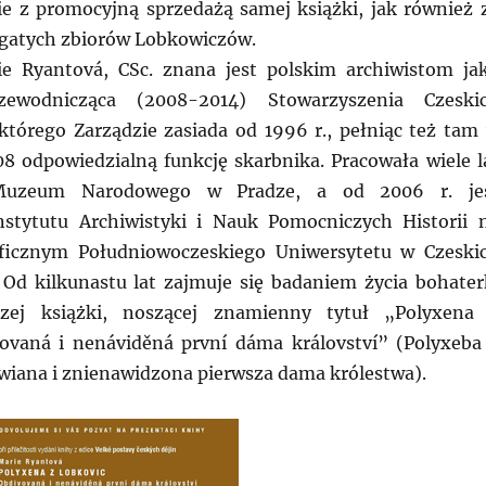
ie z promocyjną sprzedażą samej książki, jak również 
gatych zbiorów Lobkowiczów.
ie Ryantová, CSc. znana jest polskim archiwistom ja
rzewodnicząca (2008-2014) Stowarzyszenia Czeski
którego Zarządzie zasiada od 1996 r., pełniąc też tam
8 odpowiedzialną funkcję skarbnika. Pracowała wiele l
uzeum Narodowego w Pradze, a od 2006 r. je
nstytutu Archiwistyki i Nauk Pomocniczych Historii 
oficznym Południowoczeskiego Uniwersytetu w Czeski
 Od kilkunastu lat zajmuje się badaniem życia bohater
szej książki, noszącej znamienny tytuł „Polyxena
ovaná i nenáviděná první dáma království” (Polyxeba
wiana i znienawidzona pierwsza dama królestwa).