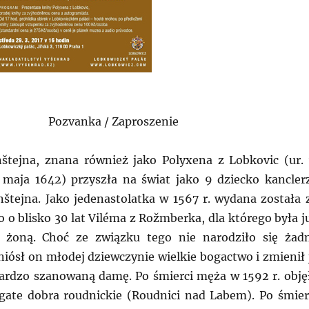
Pozvanka / Zaproszenie
štejna, znana również jako Polyxena z Lobkovic (ur.
maja 1642) przyszła na świat jako 9 dziecko kancler
rnštejna. Jako jedenastolatka w 1567 r. wydana została 
 o blisko 30 lat Viléma z Rožmberka, dla którego była j
i żoną. Choć ze związku tego nie narodziło się żad
niósł on młodej dziewczynie wielkie bogactwo i zmienił 
ardzo szanowaną damę. Po śmierci męża w 1592 r. obję
ate dobra roudnickie (Roudnici nad Labem). Po śmier