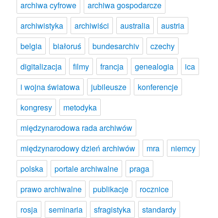
archiwa cyfrowe
archiwa gospodarcze
archiwistyka
archiwiści
australia
austria
belgia
białoruś
bundesarchiv
czechy
digitalizacja
filmy
francja
genealogia
ica
i wojna światowa
jubileusze
konferencje
kongresy
metodyka
międzynarodowa rada archiwów
międzynarodowy dzień archiwów
mra
niemcy
polska
portale archiwalne
praga
prawo archiwalne
publikacje
rocznice
rosja
seminaria
sfragistyka
standardy