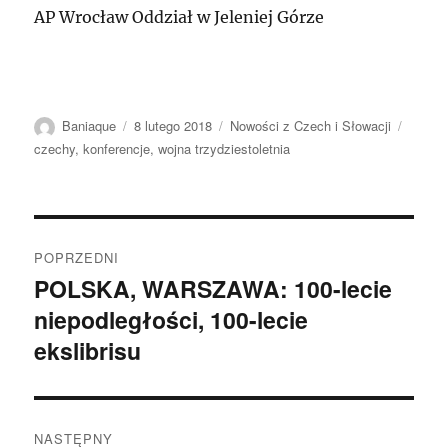
AP Wrocław Oddział w Jeleniej Górze
Autor
Data
Kategorie
Tagi
Baniaque
8 lutego 2018
Nowości z Czech i Słowacji
publikacji
czechy
,
konferencje
,
wojna trzydziestoletnia
Nawigacja
POPRZEDNI
wpisu
POLSKA, WARSZAWA: 100-lecie
Poprzedni
niepodległości, 100-lecie
wpis:
ekslibrisu
NASTĘPNY