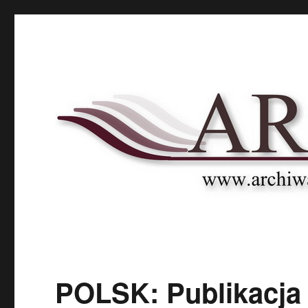
Archnet
Naukowy Portal Archiwalny
POLSK: Publikacja