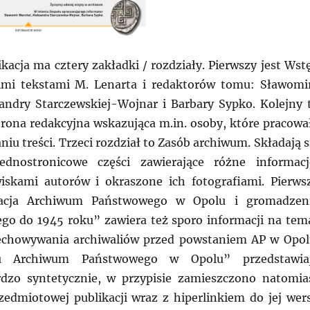
kacja ma cztery zakładki / rozdziały. Pierwszy jest Wst
mi tekstami M. Lenarta i redaktorów tomu: Sławomi
andry Starczewskiej-Wojnar i Barbary Sypko. Kolejny 
strona redakcyjna wskazująca m.in. osoby, które pracowa
iu treści. Trzeci rozdział to Zasób archiwum. Składają s
ednostronicowe części zawierające różne informacj
iskami autorów i okraszone ich fotografiami. Pierws
zacja Archiwum Państwowego w Opolu i gromadzen
go do 1945 roku” zawiera też sporo informacji na tem
zechowywania archiwaliów przed powstaniem AP w Opol
bu Archiwum Państwowego w Opolu” przedstawia
rdzo syntetycznie, w przypisie zamieszczono natomia
zedmiotowej publikacji wraz z hiperlinkiem do jej wers