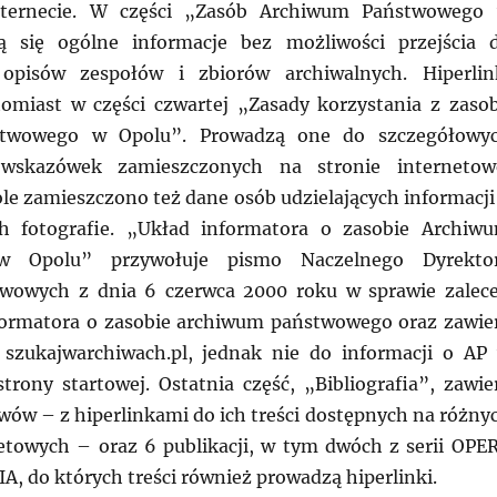
nternecie. W części „Zasób Archiwum Państwowego
ą się ogólne informacje bez możliwości przejścia 
opisów zespołów i zbiorów archiwalnych. Hiperlin
tomiast w części czwartej „Zasady korzystania z zaso
twowego w Opolu”. Prowadzą one do szczegółowy
z wskazówek zamieszczonych na stronie internetow
le zamieszczono też dane osób udzielających informacji
ch fotografie. „Układ informatora o zasobie Archiw
w Opolu” przywołuje pismo Naczelnego Dyrekto
wowych z dnia 6 czerwca 2000 roku w sprawie zalec
formatora o zasobie archiwum państwowego oraz zawie
 szukajwarchiwach.pl, jednak nie do informacji o AP
strony startowej. Ostatnia część, „Bibliografia”, zawie
wów – z hiperlinkami do ich treści dostępnych na różny
etowych – oraz 6 publikacji, w tym dwóch z serii OPE
 do których treści również prowadzą hiperlinki.