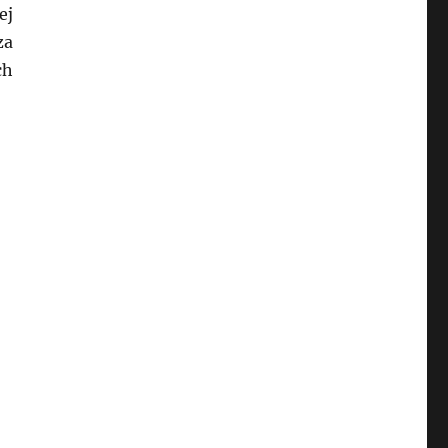
ej
za
ch