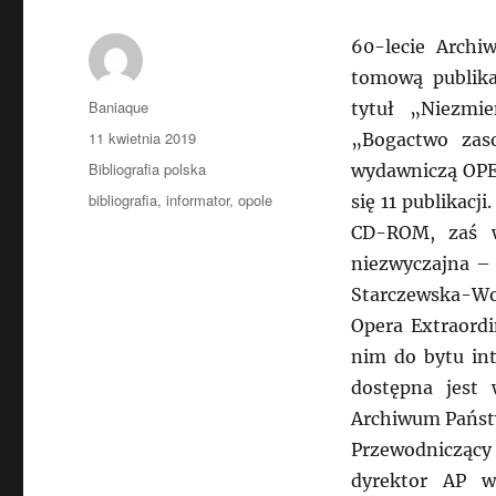
60-lecie Arch
tomową publika
Autor
Baniaque
tytuł „Niezmi
Data
11 kwietnia 2019
„Bogactwo zas
publikacji
Kategorie
Bibliografia polska
wydawniczą OPE
Tagi
bibliografia
,
informator
,
opole
się 11 publikacj
CD-ROM, zaś w
niezwyczajna – 
Starczewska-Woj
Opera Extraordi
nim do bytu int
dostępna jest 
Archiwum Państ
Przewodniczący
dyrektor AP w