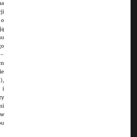
ma
ji
 o
ją
mu
go
 –
um
ie
),
 i
zy
mi
 w
bu