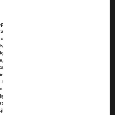
ęp
ra
to
ły
ię
e,
za
ie
at
u.
ją
st
ji