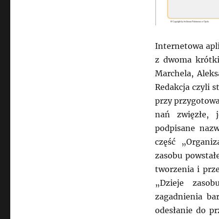
Internetowa apli
z dwoma krótki
Marchela, Aleks
Redakcja czyli 
przy przygotowan
nań zwięzłe, j
podpisane nazw
część „Organi
zasobu powstałe
tworzenia i pr
„Dzieje zaso
zagadnienia ba
odesłanie do pr