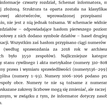
informacje czwarty rozdział, Schemat informatora, 
 złożoną. Struktura ta oparta została na klasyfikac
eczowej aktotwórców, wprowadzonej przepisami
u, nie jest z nią jednak tożsama. W schemacie widnie
ozdziałów – odpowiadające hasłom pierwszego pozio
o połowy z nich dodano symbole działów – haseł drugie
kacji. Wszystkim zaś hasłom przypisano ciągi numerów
 (według sprawozdania za 2018 rok w archiw
ch było 3550 zespołów). Najliczniejsze kategor
y stanu cywilnego i akta metrykalne (numery 310-808
ony prawa i wymiaru sprawiedliwości (numery136-299)
ogólna (numery 1-93). Numery 1006-1096 podano pr
Zespoły obce. Numery te nie są tożsame z numera
wskazane zakresy liczbowe mogą się zmieniać, ale raczej
cznym, w związku z tym, że informator dotyczy zaso
u.