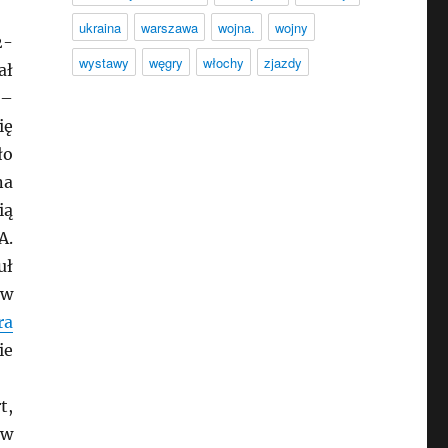
ukraina
warszawa
wojna.
wojny
2-
wystawy
węgry
włochy
zjazdy
ał
 –
ię
ło
na
ią
A.
uł
 w
ra
ie
t,
ów