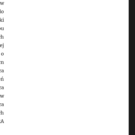
 w
do
ki
bu
ch
ej
 o
um
ra
eń
ra
 w
ra
ch
RA