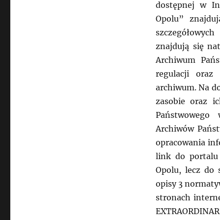
dostępnej w I
Opolu” znajduj
szczegółowych 
znajdują się na
Archiwum Pańs
regulacji ora
archiwum. Na do
zasobie oraz i
Państwowego 
Archiwów Państ
opracowania in
link do portalu
Opolu, lecz do 
opisy 3 normaty
stronach intern
EXTRAORDINARIA,