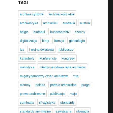
TAGI
archiwa cyfrowe
archiwa kościelne
archiwistyka
archiwiści
australia
austria
belgia
białoruś
bundesarchiv
czechy
digitalizacja
filmy
francja
genealogia
ica
i wojna światowa
jubileusze
katastrofy
konferencje
kongresy
metodyka
międzynarodowa rada archiwów
międzynarodowy dzień archiwów
mra
niemcy
polska
portale archiwalne
praga
prawo archiwalne
publikacje
rosja
seminaria
sfragistyka
standardy
standardy archiwalne
szwajcaria
słowacja