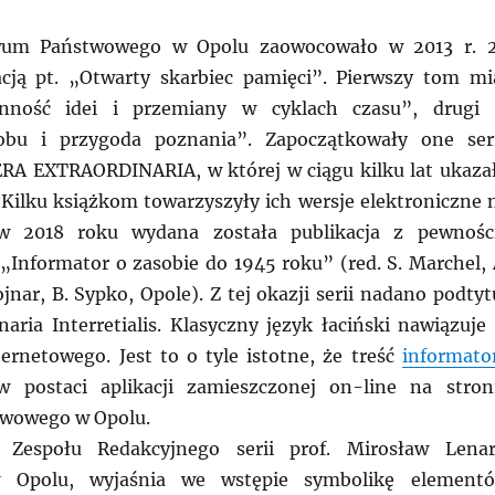
iwum Państwowego w Opolu zaowocowało w 2013 r. 
cją pt. „Otwarty skarbiec pamięci”. Pierwszy tom mi
enność idei i przemiany w cyklach czasu”, drugi
obu i przygoda poznania”. Zapoczątkowały one ser
RA EXTRAORDINARIA, w której w ciągu kilku lat ukaza
i. Kilku książkom towarzyszyły ich wersje elektroniczne 
 2018 roku wydana została publikacja z pewnośc
„Informator o zasobie do 1945 roku” (red. S. Marchel, 
nar, B. Sypko, Opole). Z tej okazji serii nadano podtyt
naria Interretialis. Klasyczny język łaciński nawiązuje
ernetowego. Jest to o tyle istotne, że treść
informato
w postaci aplikacji zamieszczonej on-line na stron
wowego w Opolu.
 Zespołu Redakcyjnego serii prof. Mirosław Lenar
 Opolu, wyjaśnia we wstępie symbolikę element