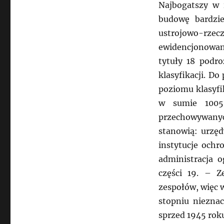
Najbogatszy w 
budowę bardziej
ustrojowo-rz
ewidencjonowani
tytuły 18 podr
klasyfikacji. D
poziomu klasyfi
w sumie 1005
przechowywany
stanowią: urzęd
instytucje ochr
administracja 
części 19. – 
zespołów, więc 
stopniu niezna
sprzed 1945 rok