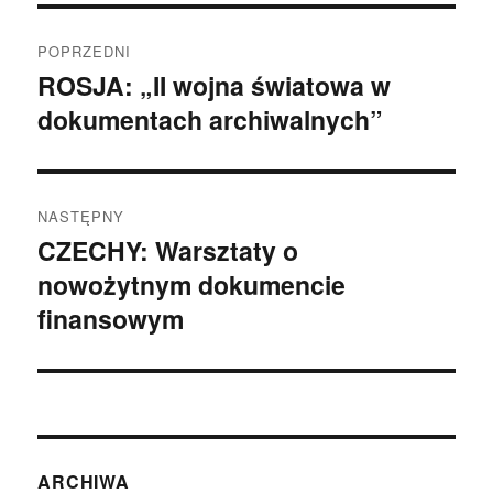
Nawigacja
POPRZEDNI
wpisu
ROSJA: „II wojna światowa w
Poprzedni
dokumentach archiwalnych”
wpis:
NASTĘPNY
CZECHY: Warsztaty o
Następny
nowożytnym dokumencie
wpis:
finansowym
ARCHIWA