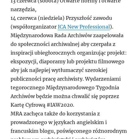
13 czerwca (sobota) Otwarte normy i otwarte
narzędzia,
14 czerwca (niedziela) Przyszłość zawodu
(współorganizator
ICA New Professional
).
Międzynarodowa Rada Archiwów zaapelowała
do społeczności archiwalnej aby czerpała z
inspiracji ubiegłorocznych organizując projekt:
ekspozycji, diaporamy lub projektu filmowego
aby jak najlepiej wytłumaczyć szerokiej
publiczności pracę archiwisty. Wydarzeniami
tegorocznego Międzynarodowego Tygodnia
Archiwów będzie można chwalić się poprzez
Kartę Cyfrową #IAW2020.
MRA zachęca także do korzystania z
prowadzonego w językach angielskim i
francuskim blogu, poświęconego różnorodnym