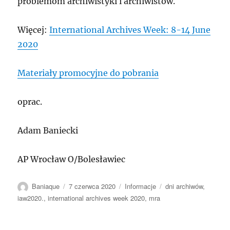
problemom archiwistyki i archiwistów.
Więcej:
International Archives Week: 8-14 June
2020
Materiały promocyjne do pobrania
oprac.
Adam Baniecki
AP Wrocław O/Bolesławiec
Autor
Data
Kategorie
Tagi
Baniaque
7 czerwca 2020
Informacje
dni archiwów
,
publikacji
iaw2020.
,
international archives week 2020
,
mra