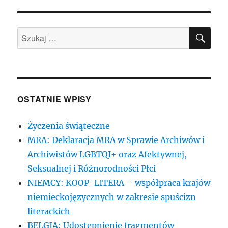
SZU
Szukaj:
OSTATNIE WPISY
Życzenia świąteczne
MRA: Deklaracja MRA w Sprawie Archiwów i
Archiwistów LGBTQI+ oraz Afektywnej,
Seksualnej i Różnorodności Płci
NIEMCY: KOOP-LITERA – współpraca krajów
niemieckojęzycznych w zakresie spuścizn
literackich
BELGIA: Udostępnienie fragmentów