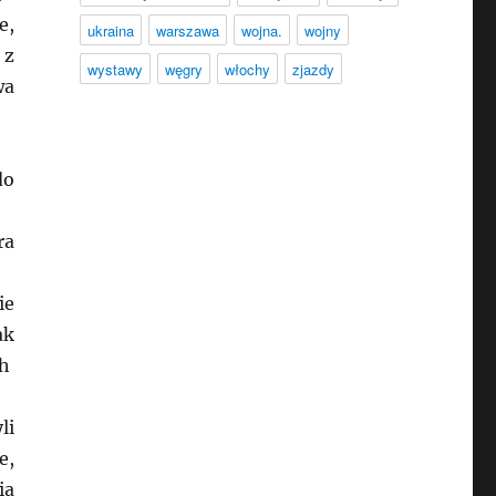
e,
ukraina
warszawa
wojna.
wojny
 z
wystawy
węgry
włochy
zjazdy
wa
do
ra
ie
ak
ch
li
e,
ia