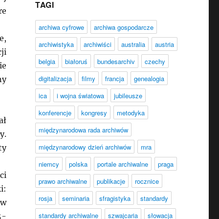
TAGI
re
archiwa cyfrowe
archiwa gospodarcze
e,
archiwistyka
archiwiści
australia
austria
ji
belgia
białoruś
bundesarchiv
czechy
ie
digitalizacja
filmy
francja
genealogia
ny
ica
i wojna światowa
jubileusze
konferencje
kongresy
metodyka
ał
międzynarodowa rada archiwów
y.
międzynarodowy dzień archiwów
mra
ty
niemcy
polska
portale archiwalne
praga
ci
prawo archiwalne
publikacje
rocznice
i:
rosja
seminaria
sfragistyka
standardy
 w
standardy archiwalne
szwajcaria
słowacja
5-