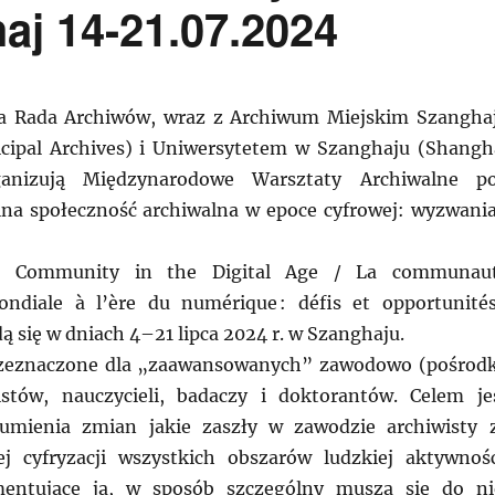
aj 14-21.07.2024
 Rada Archiwów, wraz z Archiwum Miejskim Szangha
cipal Archives) i Uniwersytetem w Szanghaju (Shangh
rganizują Międzynarodowe Warsztaty Archiwalne p
na społeczność archiwalna w epoce cyfrowej: wyzwania
ve Community in the Digital Age / La communau
ondiale à l’ère du numérique : défis et opportunités
 się w dniach 4–21 lipca 2024 r. w Szanghaju.
rzeznaczone dla „zaawansowanych” zawodowo (pośrod
istów, nauczycieli, badaczy i doktorantów. Celem je
zumienia zmian jakie zaszły w zawodzie archiwisty 
j cyfryzacji wszystkich obszarów ludzkiej aktywnośc
entujące ją, w sposób szczególny muszą się do ni