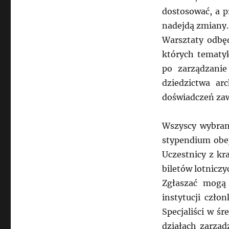
dostosować, a p
nadejdą zmiany.
Warsztaty odbęd
których tematyk
po zarządzanie
dziedzictwa ar
doświadczeń za
Wszyscy wybrani
stypendium obej
Uczestnicy z kr
biletów lotniczy
Zgłaszać mogą 
instytucji czło
Specjaliści w ś
działach zarząd