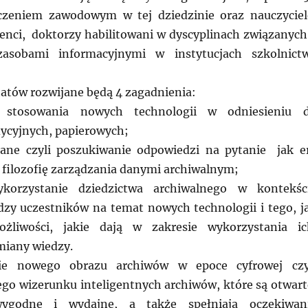
czeniem zawodowym w tej dziedzinie oraz nauczyciel
enci, doktorzy habilitowani w dyscyplinach związanych
zasobami informacyjnymi w instytucjach szkolnict
tatów rozwijane będą 4 zagadnienia:
e stosowania nowych technologii w odniesieniu 
dycyjnych, papierowych;
Dane czyli poszukiwanie odpowiedzi na pytanie jak e
 filozofię zarządzania danymi archiwalnym;
ykorzystanie dziedzictwa archiwalnego w kontekśc
dzy uczestników na temat nowych technologii i tego, j
ożliwości, jakie dają w zakresie wykorzystania i
miany wiedzy.
nie nowego obrazu archiwów w epoce cyfrowej czy
o wizerunku inteligentnych archiwów, które są otwart
 wygodne i wydajne, a także spełniają oczekiwan