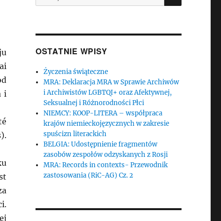
OSTATNIE WPISY
ju
ai
Życzenia świąteczne
od
MRA: Deklaracja MRA w Sprawie Archiwów
i Archiwistów LGBTQI+ oraz Afektywnej,
 i
Seksualnej i Różnorodności Płci
NIEMCY: KOOP-LITERA – współpraca
té
krajów niemieckojęzycznych w zakresie
spuścizn literackich
).
BELGIA: Udostępnienie fragmentów
zasobów zespołów odzyskanych z Rosji
ku
MRA: Records in contexts- Przewodnik
zastosowania (RiC-AG) Cz. 2
st
za
i.
ej