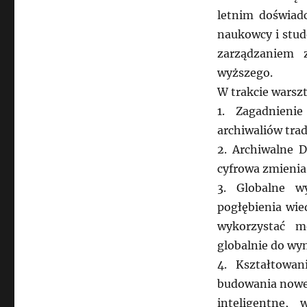
letnim doświad
naukowcy i stud
zarządzaniem 
wyższego.
W trakcie warsz
1. Zagadnieni
archiwaliów tra
2. Archiwalne 
cyfrowa zmienia
3. Globalne w
pogłębienia wie
wykorzystać m
globalnie do wy
4. Kształtowa
budowania noweg
inteligentne,