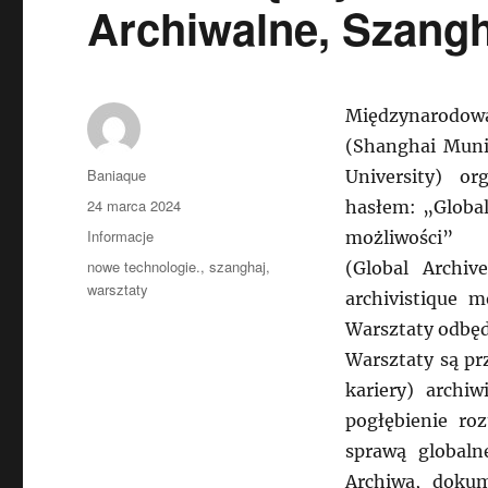
Archiwalne, Szangh
Międzynarodowa
(Shanghai Muni
Autor
Baniaque
University) o
Data
24 marca 2024
hasłem: „Global
publikacji
Kategorie
Informacje
możliwości”
Tagi
nowe technologie.
,
szanghaj
,
(Global Archi
warsztaty
archivistique m
Warsztaty odbędą
Warsztaty są p
kariery) archiw
pogłębienie ro
sprawą globalne
Archiwa, dokum