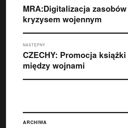
wpisu
MRA:Digitalizacja zasobów
Poprzedni
wpis:
kryzysem wojennym
NASTĘPNY
CZECHY: Promocja książki 
Następny
wpis:
między wojnami
ARCHIWA