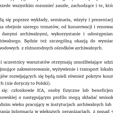
rzede wszystkim rozumieć zaszłe, zachodzące i te, któ
ą się poprzez wykłady, seminaria, wizyty i prezentacj
a obejmie szeregu tematów, od konserwacji i renowac
 danymi archiwalnymi, wykorzystanie i udostępnian
chiwalnego. Będzie też szczególną okazją do wymia
wodowych z różnorodnych ośrodków archiwalnych.
 uczestnicy warsztatów otrzymają umożliwiające udzi
mujące zakwaterowanie, wyżywienie i transport lokaln
ajów rozwijających się będą mieli również pokryte kosz
ch (nie dotyczy to Polski).
się: członkowie ICA, osoby fizyczne lub beneficjen
nkowskiej o następującym profilu mogą składać wniosk
rednim wieku pracujący w instytucjach archiwalnych lub
zania informacją w większych organizacjach, z ponad 