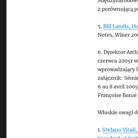
Międzynarodowy 
z porównującą p
5.
Bill Landis, 
Notes, Winer 20
6. Dyrektor Arc
czerwca 2005r w
wprowadzający I
załącznik: Sémin
6 au 8 avril 200
Françoise Banat-
Włoskie uwagi d
1.
Stefano Vitali,