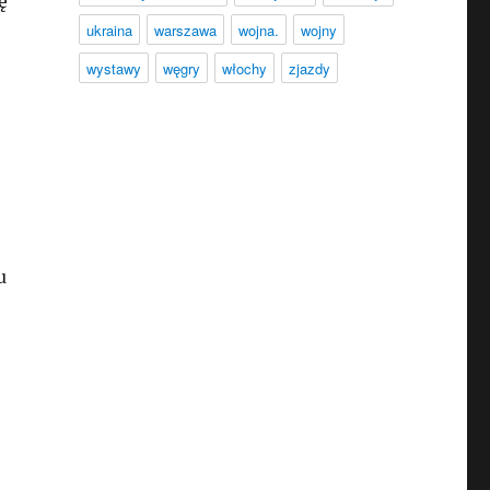
ę
ukraina
warszawa
wojna.
wojny
wystawy
węgry
włochy
zjazdy
u