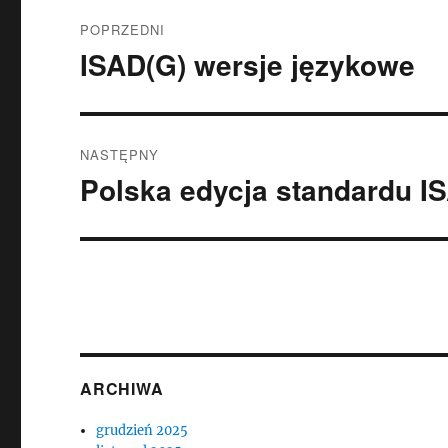
Nawigacja
POPRZEDNI
wpisu
ISAD(G) wersje językowe
Poprzedni
wpis:
NASTĘPNY
Polska edycja standardu I
Następny
wpis:
ARCHIWA
grudzień 2025