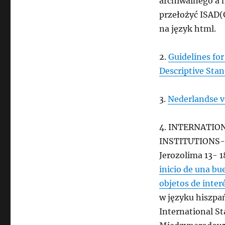
archiwalnego a 
przełożyć ISAD(G
na język html.
2.
Guidelines for
Descriptive Sta
3.
Nederlandse v
4. INTERNATIO
INSTITUTIONS- M
Jerozolima 13- 
inicio de una bu
objetos de inter
w języku hiszpa
International S