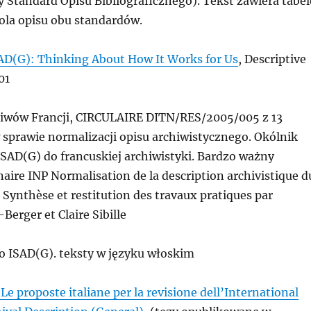
Standard Opisu Bibliograficznego). Tekst zawiera tabel
ola opisu obu standardów.
ISAD(G): Thinking About How It Works for Us
, Descriptive
01
hiwów Francji, CIRCULAIRE DITN/RES/2005/005 z 13
 sprawie normalizacji opisu archiwistycznego. Okólnik
SAD(G) do francuskiej archiwistyki. Bardzo ważny
aire INP Normalisation de la description archivistique d
5 Synthèse et restitution des travaux pratiques par
Berger et Claire Sibille
o ISAD(G). teksty w języku włoskim
 Le proposte italiane per la revisione dell’International