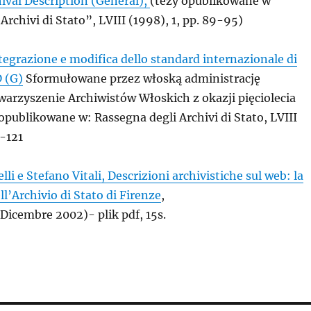
ival Description (General),
(tezy opublikowane w
Archivi di Stato”, LVIII (1998), 1, pp. 89-95)
tegrazione e modifica dello standard internazionale di
D (G)
Sformułowane przez włoską administrację
warzyszenie Archiwistów Włoskich z okazji pięciolecia
opublikowane w: Rassegna degli Archivi di Stato, LVIII
4-121
li e Stefano Vitali, Descrizioni archivistiche sul web: la
ll’Archivio di Stato di Firenze
,
 Dicembre 2002)- plik pdf, 15s.