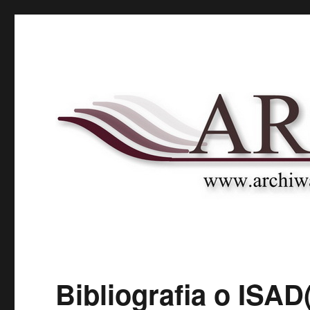
Archnet
Naukowy Portal Archiwalny
Bibliografia o ISAD