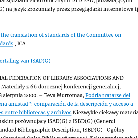
narzędziami elektronicznymi DTD EAD, pozwalającymi
) na język zrozumiały przez przeglądarki internetowe t
 the translation of standards of the Committee on
ndards
, ICA
ertaling van ISAD(G)
NAL FEDERATION OF LIBRARY ASSOCIATIONS AND
ateriały z 66 dorocznej konferencji generalnej,
18 sierpnia 2000. – Eeva Murtomaa,
Podría tratarse del
ena amistad”: comparación de la descripción y acceso a
és entre bibliotecas y archivos
Niezwykle ciekawy materi
ńskim porównujący ISAD(G) z ISBD(G) (General
tandard Bibliographic Description, ISBD(G)- Ogólny