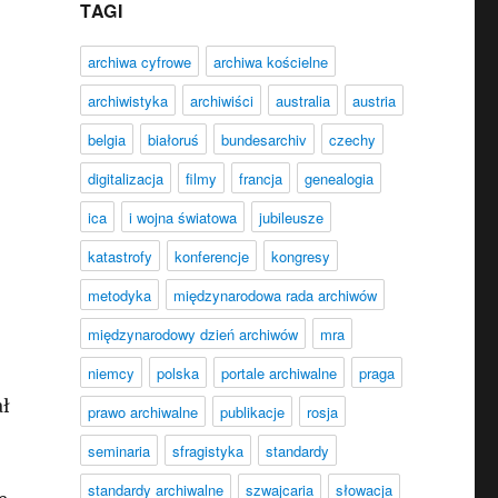
TAGI
j
archiwa cyfrowe
archiwa kościelne
archiwistyka
archiwiści
australia
austria
belgia
białoruś
bundesarchiv
czechy
digitalizacja
filmy
francja
genealogia
ica
i wojna światowa
jubileusze
katastrofy
konferencje
kongresy
metodyka
międzynarodowa rada archiwów
międzynarodowy dzień archiwów
mra
niemcy
polska
portale archiwalne
praga
ał
prawo archiwalne
publikacje
rosja
seminaria
sfragistyka
standardy
standardy archiwalne
szwajcaria
słowacja