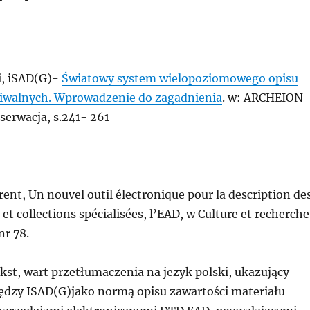
i, iSAD(G)-
Światowy system wielopoziomowego opisu
iwalnych. Wprowadzenie do zagadnienia
. w: ARCHEION
serwacja, s.241- 261
rent, Un nouvel outil électronique pour la description de
et collections spécialisées, l’EAD, w Culture et recherche
nr 78.
kst, wart przetłumaczenia na jezyk polski, ukazujący
ędzy ISAD(G)jako normą opisu zawartości materiału