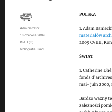
POLSKA
Autor
Administrator
1. Adam Banieck
Data
18 czerwca 2009
materiałów arch
publikacji
Kategorie
ISAD (G)
2005 CVIIII, Kon
Tagi
bibliografia
,
isad
ŚWIAT
1. Catherine Dhé
fonds d’archives 
mai- juin 2000, 
Bardzo ważny te
zależności pomi