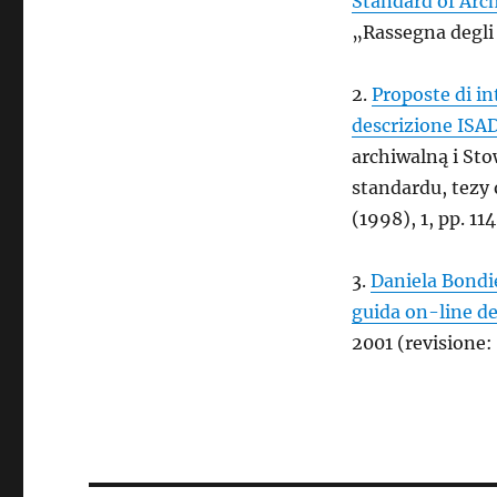
Standard of Arch
„Rassegna degli 
2.
Proposte di in
descrizione ISA
archiwalną i Sto
standardu, tezy 
(1998), 1, pp. 11
3.
Daniela Bondiel
guida on-line de
2001 (revisione: