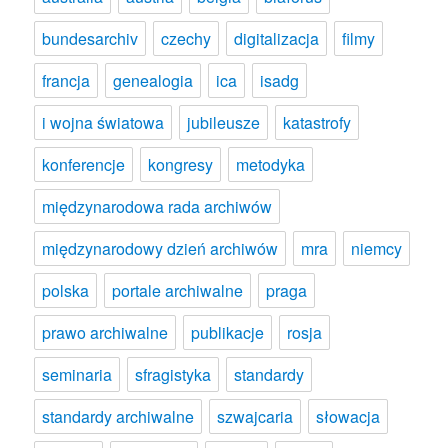
bundesarchiv
czechy
digitalizacja
filmy
francja
genealogia
ica
isadg
i wojna światowa
jubileusze
katastrofy
konferencje
kongresy
metodyka
międzynarodowa rada archiwów
międzynarodowy dzień archiwów
mra
niemcy
polska
portale archiwalne
praga
prawo archiwalne
publikacje
rosja
seminaria
sfragistyka
standardy
standardy archiwalne
szwajcaria
słowacja