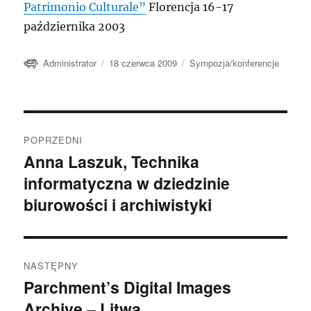
Patrimonio Culturale”
Florencja 16-17
października 2003
Autor
Data
Kategorie
Administrator
18 czerwca 2009
Sympozja/konferencje
publikacji
Nawigacja
POPRZEDNI
wpisu
Anna Laszuk, Technika
Poprzedni
informatyczna w dziedzinie
wpis:
biurowości i archiwistyki
NASTĘPNY
Parchment’s Digital Images
Następny
Archive – Litwa
wpis: