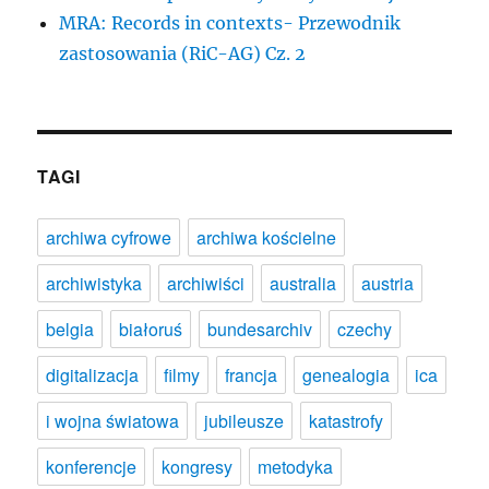
MRA: Records in contexts- Przewodnik
zastosowania (RiC-AG) Cz. 2
TAGI
archiwa cyfrowe
archiwa kościelne
archiwistyka
archiwiści
australia
austria
belgia
białoruś
bundesarchiv
czechy
digitalizacja
filmy
francja
genealogia
ica
i wojna światowa
jubileusze
katastrofy
konferencje
kongresy
metodyka