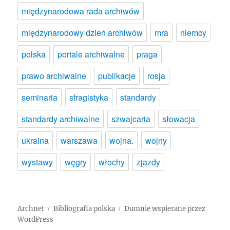
międzynarodowa rada archiwów
międzynarodowy dzień archiwów
mra
niemcy
polska
portale archiwalne
praga
prawo archiwalne
publikacje
rosja
seminaria
sfragistyka
standardy
standardy archiwalne
szwajcaria
słowacja
ukraina
warszawa
wojna.
wojny
wystawy
węgry
włochy
zjazdy
Archnet
Bibliografia polska
Dumnie wspierane przez
WordPress