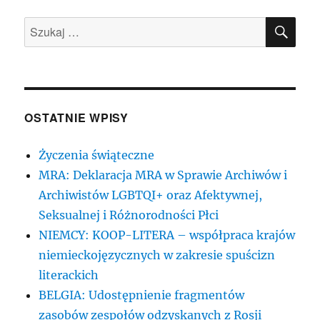
SZU
Szukaj:
OSTATNIE WPISY
Życzenia świąteczne
MRA: Deklaracja MRA w Sprawie Archiwów i
Archiwistów LGBTQI+ oraz Afektywnej,
Seksualnej i Różnorodności Płci
NIEMCY: KOOP-LITERA – współpraca krajów
niemieckojęzycznych w zakresie spuścizn
literackich
BELGIA: Udostępnienie fragmentów
zasobów zespołów odzyskanych z Rosji