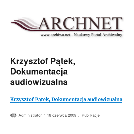
Archnet
Krzysztof Pątek,
Dokumentacja
audiowizualna
Krzysztof Pątek, Dokumentacja audiowizualna
Autor
Data
Kategorie
Administrator
18 czerwca 2009
Publikacje
publikacji