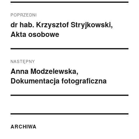
Nawigacja
POPRZEDNI
wpisu
dr hab. Krzysztof Stryjkowski,
Poprzedni
Akta osobowe
wpis:
NASTĘPNY
Anna Modzelewska,
Następny
Dokumentacja fotograficzna
wpis:
ARCHIWA