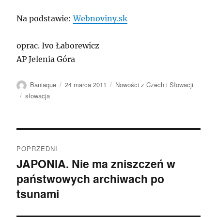
Na podstawie:
Webnoviny.sk
oprac. Ivo Łaborewicz
AP Jelenia Góra
Autor
Data
Kategorie
Baniaque
24 marca 2011
Nowości z Czech i Słowacji
publikacji
Tagi
słowacja
Nawigacja
POPRZEDNI
wpisu
JAPONIA. Nie ma zniszczeń w
Poprzedni
państwowych archiwach po
wpis:
tsunami