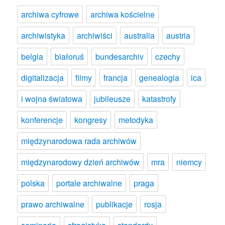
archiwa cyfrowe
archiwa kościelne
archiwistyka
archiwiści
australia
austria
belgia
białoruś
bundesarchiv
czechy
digitalizacja
filmy
francja
genealogia
ica
i wojna światowa
jubileusze
katastrofy
konferencje
kongresy
metodyka
międzynarodowa rada archiwów
międzynarodowy dzień archiwów
mra
niemcy
polska
portale archiwalne
praga
prawo archiwalne
publikacje
rosja